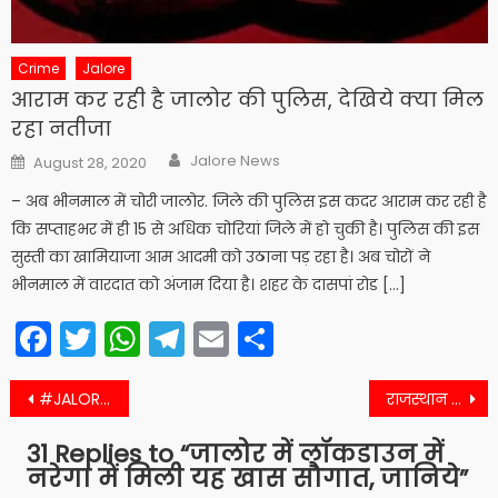
Crime
Jalore
आराम कर रही है जालोर की पुलिस, देखिये क्या मिल
रहा नतीजा
Author
Posted
Jalore News
August 28, 2020
on
– अब भीनमाल में चोरी जालोर. जिले की पुलिस इस कदर आराम कर रही है
कि सप्ताहभर में ही 15 से अधिक चोरियां जिले में हो चुकी है। पुलिस की इस
सुस्ती का खामियाजा आम आदमी को उठाना पड़ रहा है। अब चोरों ने
भीनमाल में वारदात को अंजाम दिया है। शहर के दासपां रोड […]
Facebook
Twitter
WhatsApp
Telegram
Email
Share
Post
#JALORE वर्तमान हालातों में किसानों को इस तरह मिलेगा ऋण
राजस्थान में लॉकडाउन की मंदी के बाद अब यह तस्वीर दिखा रही सुनहरा भविष्य
navigation
31 Replies to “
जालोर में लॉकडाउन में
नरेगा में मिली यह खास सौगात, जानिये
”