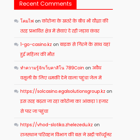
Recent Comments
โคมไฟ
on
कोरोना के खतरे के बीच भी यौद्धा की
तरह प्रभावित क्षेत्र में सेवाएं दे रही जड़ाव कंवर
1-go-casino.kz
on
बाइक से गिरने के साथ यहां
हुई महिला की मौत
ทำความรู้จักเว็บคาสิโน 789Coin
on
अवैध
वसूली के लिए धमकी देने वाला पहुंचा जेल में
https://solcasino.egalsolutionsgroup.kz
on
इस तरह बढ़ता जा रहा कोरोना का आंकड़ा 1 हजार
से पार जा पहुंचा
https://vhod-slotika.zhelezedu.kz
on
राजस्थान परिवहन विभाग की बस ने खड़ी फॉर्च्यूनर