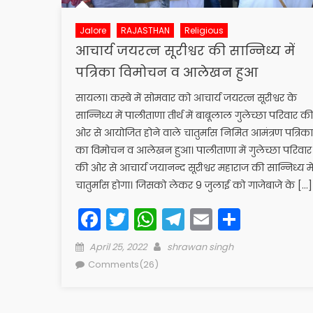
Jalore
RAJASTHAN
Religious
आचार्य जयरत्न सूरीश्वर की सान्निध्य में
पत्रिका विमोचन व आलेखन हुआ
सायला। कस्बे में सोमवार को आचार्य जयरत्न सूरीश्वर के
सान्निध्य में पालीताणा तीर्थ में बाबूलाल गुलेच्छा परिवार की
ओर से आयोजित होने वाले चातुर्मास निमित आमंत्रण पत्रिका
का विमोचन व आलेखन हुआ। पालीताणा में गुलेच्छा परिवार
की ओर से आचार्य जयानन्द सूरीश्वर महाराज की सान्निध्य मे
चातुर्मास होगा। जिसको लेकर 9 जुलाई को गाजेबाजे के […]
Facebook
Twitter
WhatsApp
Telegram
Email
Share
Posted
Author
April 25, 2022
shrawan singh
on
Comments(26)