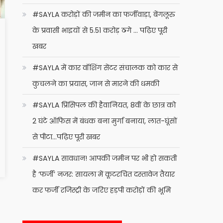
#SAYLA करोड़ों की जमीन का फर्जीवाड़ा, बेंगलूरु
के प्रवासी भाइयों से 5.51 करोड़ ठगे … पढ़िए पूरी
खबर
#SAYLA में कार वॉशिंग सेंटर संचालक को कार से
कुचलने का प्रयास, जान से मारने की धमकी
#SAYLA प्रिंसिपल की हैवानियत, 8वीं के छात्र को
2 घंटे ऑफिस में बंधक बना मुर्गा बनाया, लात-घूंसों
से पीटा…पढ़िए पूरी खबर
#SAYLA सावधान! आपकी जमीन पर भी हो सकती
है ‘फर्जी’ नजर: सायला में कूटरचित दस्तावेज तैयार
कर फर्जी रजिस्ट्री के जरिए हड़पी करोड़ों की भूमि