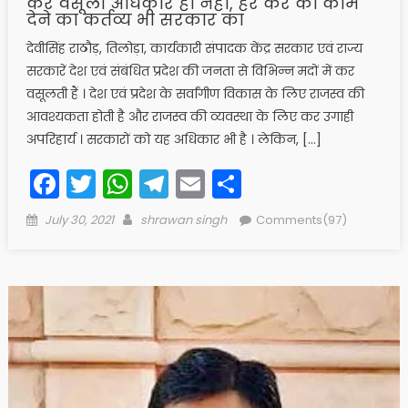
कर वसूली अधिकार ही नहीं, हर कर को काम
देने का कर्तव्य भी सरकार का
देवीसिंह राठौड़, तिलोड़ा, कार्यकारी संपादक केंद्र सरकार एवं राज्य
सरकारें देश एवं संबंधित प्रदेश की जनता से विभिन्न मदों में कर
वसूलती हैं । देश एवं प्रदेश के सर्वांगीण विकास के लिए राजस्व की
आवश्यकता होती है और राजस्व की व्यवस्था के लिए कर उगाही
अपरिहार्य । सरकारों को यह अधिकार भी है । लेकिन, […]
Facebook
Twitter
WhatsApp
Telegram
Email
Share
Posted
Author
July 30, 2021
shrawan singh
Comments(97)
on