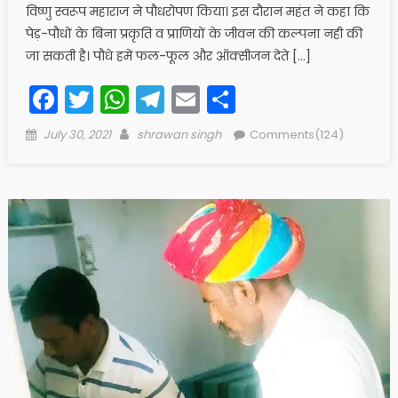
विष्णु स्वरूप महाराज ने पौधरोपण किया। इस दौरान महंत ने कहा कि
पेड़-पौधों के बिना प्रकृति व प्राणियों के जीवन की कल्पना नही की
जा सकती है। पौधे हमें फल-फूल और ऑक्सीजन देते […]
Facebook
Twitter
WhatsApp
Telegram
Email
Share
Posted
Author
July 30, 2021
shrawan singh
Comments(124)
on