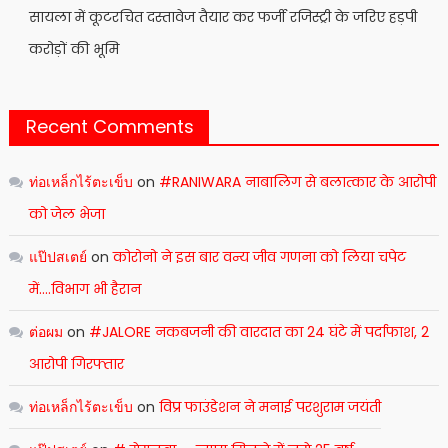
सायला में कूटरचित दस्तावेज तैयार कर फर्जी रजिस्ट्री के जरिए हड़पी
करोड़ों की भूमि
Recent Comments
ท่อเหล็กไร้ตะเข็บ
on
#RANIWARA नाबालिग से बलात्कार के आरोपी
को जेल भेजा
แป๊ปสเตย์
on
कोरोनो ने इस बार वन्य जीव गणना को लिया चपेट
में….विभाग भी हैरान
ต่อผม
on
#JALORE नकबजनी की वारदात का 24 घंटे में पर्दाफाश, 2
आरोपी गिरफ्तार
ท่อเหล็กไร้ตะเข็บ
on
विप्र फाउंडेशन ने मनाई परशुराम जयंती