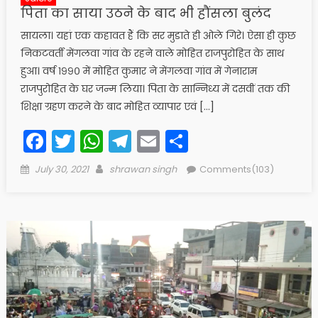
पिता का साया उठने के बाद भी हौंसला बुलंद
सायला। यहां एक कहावत हैं कि सर मुडाते ही ओले गिरे। ऐसा ही कुछ
निकटवर्ती मेंगलवा गांव के रहने वाले मोहित राजपुरोहित के साथ
हुआ। वर्ष १९९० में मोहित कुमार ने मेंगलवा गांव में गेनाराम
राजपुरोहित के घर जन्म लिया। पिता के सान्निध्य में दसवीं तक की
शिक्षा ग्रहण करने के बाद मोहित व्यापार एवं […]
Facebook
Twitter
WhatsApp
Telegram
Email
Share
Posted
Author
July 30, 2021
shrawan singh
Comments(103)
on