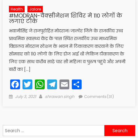
Health
Jalore
#MODRAN-वैक्सीनेशन शिविर मे 110 लोगों के
लगाएं टीके
भवानीसिंह जे राजपुरोहित मोदरान। जालोर जिले के राजकीय उच्च
प्राथमिक स्वास्थ्य केंद्र के पास स्थित राजकीय उच्च माध्यमिक
विद्यालय मोदरान स्टेशन के भवन में टिकाकरण करवाने के लिए
सोमवार को 110 लोगों के लिए डोज आई थी लेकिन टीकाकरण के
लिए एक साथ करीब साढ़े चार सौ महिला व पुरुष पहुंचे और अपनी
बारी का […]
Facebook
Twitter
WhatsApp
Telegram
Email
Share
Posted
Author
July 3, 2021
shrawan singh
Comments(31)
on
Search
for: