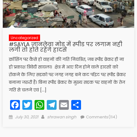
Uncategorized
#SAYLA जानलेवा मोड में स्पीड पर लगाम नही
लगी तो होते रहेंगे हादसे
क्रॉसिंग पर कैसे हो वाहनों की गति नियंत्रित, जब स्पीड ब्रेकर ही ना
हो प्रकाश त्रिवेदी सायला। क्षेत्र में आए दिन होने वाले हादसों को
रोकने के लिए सडको पर जगह जगह बने कट पॉइंट पर स्पीड ब्रेकर
बनाना जरुरी हैं। बिना स्पीड ब्रेकर के मुख्य सडक पर वाहनों के तेज
गति से चलने एवं […]
Facebook
Twitter
WhatsApp
Telegram
Email
Share
Posted
Author
July 30, 2021
shrawan singh
Comments(114)
on