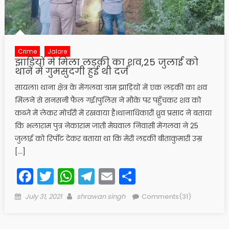
Crime
Jalore
झाड़ियों में मिला लड़की का शव,25 जुलाई को
थाने में गुमसुदगी हुई थी दर्ज
सायला। थाना क्षेत्र के मेंगलवा ग्राम झाड़ियों में एक लड़की का शव
मिलने से सनसनी फैल गई।पुलिस ने मौके पर पहुँचकर शव को
कब्जे में लेकर मोर्चरी में रखवाया है।थानाधिकारी ध्रुव प्रसाद ने बताया
कि भलाराम पुत्र नेकाराम जाती मेघवाल निवासी मेंगलवा ने 25
जुलाई को रिर्पोट देकर बताया था कि मेरी लडकी बीताकुमारी उम्र
[…]
Facebook
Twitter
WhatsApp
Telegram
Email
Share
Posted
Author
July 31, 2021
shrawan singh
Comments(31)
on