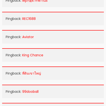
Pingback:
iepﾄ途k meﾅｾus
Pingback:
REC1688
Pingback:
Aviator
Pingback:
King Chance
Pingback:
ที่ดินเขาใหญ่
Pingback:
99dooball