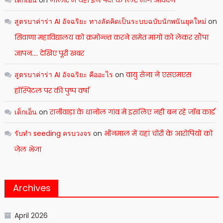
เด็กเอ็น
on
जालोर में यहां इन पदों के लिए मांगे आवेदन
สูตรบาค่าร่า AI อัจฉริยะ ทางลัดคิดเป็นระบบฉบับนักพนันยุคใหม่
on
सिवाणा महाविद्यालय को क्रमोन्न्त करने समेत मांगो को लेकर सौंपा
ज्ञापन…. देखिए पूरी खबर
สูตรบาค่าร่า AI อัจฉริยะ คืออะไร
on
वायु सेना ने एसएमएस
हॉस्पिटल पर की पुष्प वर्षा
เด็กเอ็น
on
रानीवाड़ा के धानोल गांव में इसलिए नहीं बन रहे जॉब कार्ड
รับทำ seeding ครบวงจร
on
भीनमाल में यहां चोरी के आरोपियों को
जेल भेजा
Archives
April 2026