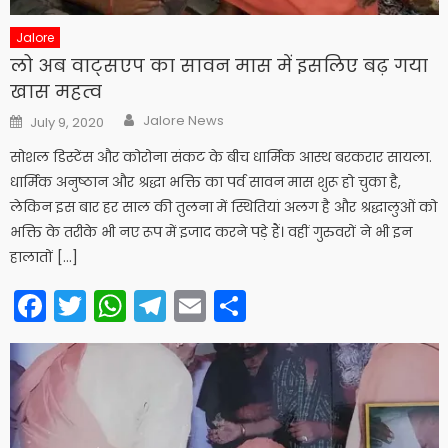
Jalore
लो अब वाट्सएप का सावन मास में इसलिए बढ़ गया
खास महत्व
Author
Posted
Jalore News
July 9, 2020
on
सोशल डिस्टेंस और कोरोना संकट के बीच धार्मिक आस्थ बरकरार सायला.
धार्मिक अनुष्ठान और श्रद्धा भक्ति का पर्व सावन मास शुरू हो चुका है,
लेकिन इस बार हर साल की तुलना में स्थितियां अलग है और श्रद्धालुओं को
भक्ति के तरीके भी नए रूप में इजाद करने पड़े हैं। वहीं गुरुवरों ने भी इन
हालातों […]
Facebook
Twitter
WhatsApp
Telegram
Email
Share