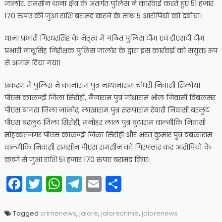
जालोर. रामसीन थाना क्षेत्र के अंतर्गत पुलिस ने कार्रवाई करते हुए 51 हजार
170 रुपए की जुआ राशि बरामद करने के साथ 5 आरोपियों को दबोचा।
थाना प्रभारी गिरधरसिंह के नेतृत्व में गठित पुलिस टीम एवं डीएसटी टीम
प्रभारी नाथूसिंह निरीक्षक पुलिस जालोर के द्वारा इस कार्रवाई को संयुक्त रूप
से अंजाम दिया गया।
प्रकरण में पुलिस ने कानाराम पुत्र नाथानाराम चौधरी निवासी सिलौया
पीएस कालन्द्री जिला सिरोही, नैनाराम पुत्र जोधाराम भील निवासी बिबलसर
पीएस बागरा जिला जालोर, लाखाराम पुत्र सरूपाराम रेबारी निवासी बरलुट
पीएस बरलुट जिला सिरोही, मनोहर लाल पुत्र बुटाराम वाल्मीकि निवासी
मोहब्बतनगर पीएस कालन्द्री जिला सिरोही और भरत कुमार पुत्र बबलाराम
वाल्मीकि निवासी रामसीन पीएस रामसीन को गिरफ्तार कर आरोपियों के
कब्जे से जुआ राशि 51 हजार 170 रुपए बरामद किए।
Facebook
Twitter
WhatsApp
Telegram
Email
Share
Tagged
crimenews
,
jalore
,
jalorecrime
,
jalorenews