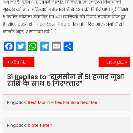
अब नए 5 मरीज आए सामने जालोर. चिकित्सा एवं स्वास्थ्य विभाग को
गुरूवार को प्राप्त प्रक्रियाधीन सेम्पलों में से 436 की रिपोर्ट प्राप्त हुई जिसमें
5 व्यक्ति कोरोना संक्रमित एवं 431 व्यक्तियों की रिपोर्ट नेगेटिव प्राप्त हुई
है। सीएमएचओ डॉ. जी.एस.देवल ने बताया कि पॉजिटिव आए लोगों में सें 1
जालोर शहर, 2 सांगडवा एवं […]
Facebook
Twitter
WhatsApp
Telegram
Email
Share
Post
अवैध पिस्टल सहित 1 गिरफ्तार, आरोपी रिमांड पर
जसवंतपुरा में अवैध शराब बरामद, आरोपी गिरफ्तार
navigation
31 Replies to “
रामसीन में 51 हजार जुआ
राशि के साथ 5 गिरफ्तार
”
Pingback:
Best Marlin Rifles For Sale Near Me
Pingback:
blote tieten