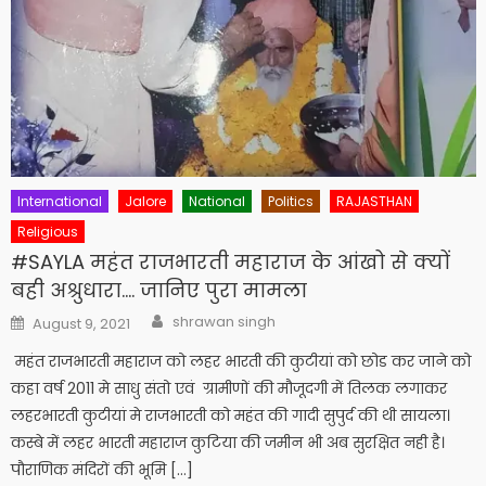
International
Jalore
National
Politics
RAJASTHAN
Religious
#SAYLA महंत राजभारती महाराज के आंखो से क्यों
बही अश्रुधारा…. जानिए पुरा मामला
Author
Posted
shrawan singh
August 9, 2021
on
महंत राजभारती महाराज को लहर भारती की कुटीयां को छोड कर जाने को
कहा वर्ष 2011 मे साधु संतो एवं ग्रामीणों की मौजूदगी में तिलक लगाकर
लहरभारती कुटीयां मे राजभारती को महंत की गादी सुपुर्द की थी सायला।
कस्बे में लहर भारती महाराज कुटिया की जमीन भी अब सुरक्षित नही है।
पौराणिक मंदिरों की भूमि […]