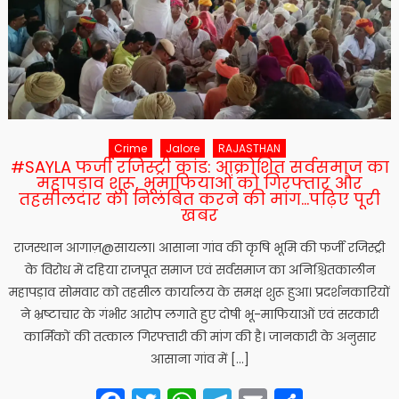
Crime
Jalore
RAJASTHAN
#SAYLA फर्जी रजिस्ट्री कांड: आक्रोशित सर्वसमाज का
महापड़ाव शुरू, भूमाफियाओं को गिरफ्तार और
तहसीलदार को निलंबित करने की मांग…पढ़िए पूरी
खबर
राजस्थान आगाज़@​सायला। आसाना गांव की कृषि भूमि की फर्जी रजिस्ट्री
के विरोध में दहिया राजपूत समाज एवं सर्वसमाज का अनिश्चितकालीन
महापड़ाव सोमवार को तहसील कार्यालय के समक्ष शुरू हुआ। प्रदर्शनकारियों
ने भ्रष्टाचार के गंभीर आरोप लगाते हुए दोषी भू-माफियाओं एवं सरकारी
कार्मिकों की तत्काल गिरफ्तारी की मांग की है। ​जानकारी के अनुसार
आसाना गांव में […]