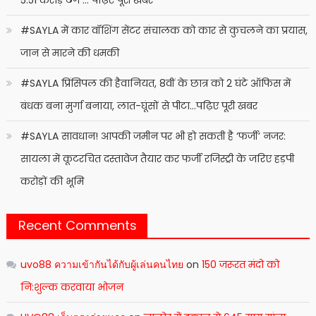
#SAYLA में कार वॉशिंग सेंटर संचालक को कार से कुचलने का प्रयास,
जान से मारने की धमकी
#SAYLA प्रिंसिपल की हैवानियत, 8वीं के छात्र को 2 घंटे ऑफिस में
बंधक बना मुर्गा बनाया, लात-घूंसों से पीटा…पढ़िए पूरी खबर
#SAYLA सावधान! आपकी जमीन पर भी हो सकती है ‘फर्जी’ नजर:
सायला में कूटरचित दस्तावेज तैयार कर फर्जी रजिस्ट्री के जरिए हड़पी
करोड़ों की भूमि
Recent Comments
uvo88 ความเข้ากันได้กับผู้เล่นคนไทย
on
150 जरूरत मंदो को
नि:शुल्क करवाया भोजन