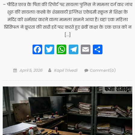
– पीडित छात्र के पिता की रिपोर्ट पर ​सायला पुलिस ने मामला दर्ज कर जांच
शुरू की ​सायला। कस्बे के शेखावाटी इंग्लिश एकेडमी स्कूल में शिक्षा के
मंदिर को शर्मसार करने वाला मामला सामने आया है। यहां एक महिला
प्रिंसिपल ने क्रूरता की सारी हदें पार करते हुए 8वीं कक्षा के एक छात्र को न
[…]
Facebook
Twitter
WhatsApp
Telegram
Email
Share
Posted
Author
April 5, 2026
Kapil Trivedi
Comment(0)
on