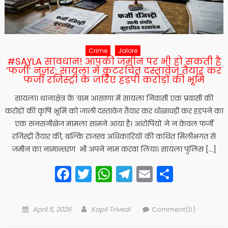
Crime
Jalore
#SAYLA सावधान! आपकी जमीन पर भी हो सकती है
‘फर्जी’ नजर: सायला में कूटरचित दस्तावेज तैयार कर
फर्जी रजिस्ट्री के जरिए हड़पी करोड़ों की भूमि
सायला। थानाक्षेत्र के ग्राम आसाणा में सायला निवासी एक प्रवासी की
करोड़ों की कृषि भूमि को जाली दस्तावेज तैयार कर धोखाधड़ी कर हड़पने का
एक सनसनीखेज मामला सामने आया है। आरोपियों ने न केवल फर्जी
रजिस्ट्री तैयार की, बल्कि राजस्व अधिकारियों की कथित मिलीभगत से
जमीन का नामान्तरण भी अपने नाम करवा लिया। सायला पुलिस […]
Facebook
Twitter
WhatsApp
Telegram
Email
Share
Posted
Author
April 5, 2026
Kapil Trivedi
Comment(0)
on