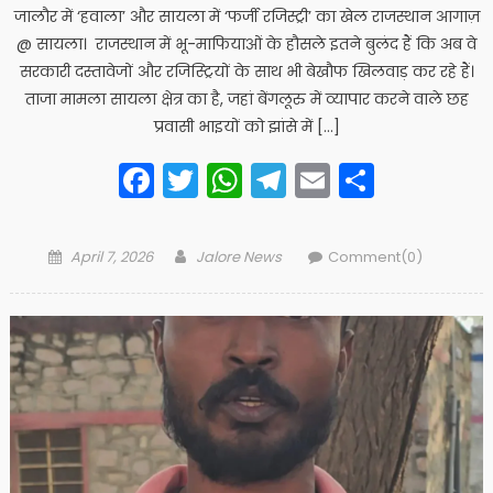
जालौर में ‘हवाला’ और सायला में ‘फर्जी रजिस्ट्री’ का खेल राजस्थान आगाज़
@ ​सायला। राजस्थान में भू-माफियाओं के हौसले इतने बुलंद हैं कि अब वे
सरकारी दस्तावेजों और रजिस्ट्रियों के साथ भी बेखौफ खिलवाड़ कर रहे हैं।
ताजा मामला सायला क्षेत्र का है, जहां बेंगलूरु में व्यापार करने वाले छह
प्रवासी भाइयों को झांसे में […]
Facebook
Twitter
WhatsApp
Telegram
Email
Share
Posted
Author
April 7, 2026
Jalore News
Comment(0)
on