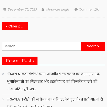
Posted
Author
December 20, 2023
shrawan singh
Comment(0)
on
Posts
Older posts
navigation
Search
for:
Recent Posts
#SAYLA फर्जी रजिस्ट्री कांड: आक्रोशित सर्वसमाज का महापड़ाव शुरू,
भूमाफियाओं को गिरफ्तार और तहसीलदार को निलंबित करने की
मांग…पढ़िए पूरी खबर
#SAYLA करोड़ों की जमीन का फर्जीवाड़ा, बेंगलूरु के प्रवासी भाइयों से
5.51 करोड़ ठगे … पढ़िए पूरी खबर