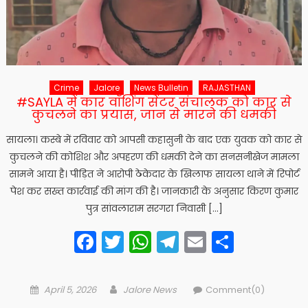
Crime
Jalore
News Bulletin
RAJASTHAN
#SAYLA में कार वॉशिंग सेंटर संचालक को कार से
कुचलने का प्रयास, जान से मारने की धमकी
सायला। कस्बे में रविवार को आपसी कहासुनी के बाद एक युवक को कार से
कुचलने की कोशिश और अपहरण की धमकी देने का सनसनीखेज मामला
सामने आया है। पीड़ित ने आरोपी ठेकेदार के खिलाफ सायला थाने में रिपोर्ट
पेश कर सख्त कार्रवाई की मांग की है। जानकारी के अनुसार किरण कुमार
पुत्र सांवलाराम सरगरा निवासी […]
Facebook
Twitter
WhatsApp
Telegram
Email
Share
Posted
Author
April 5, 2026
Jalore News
Comment(0)
on