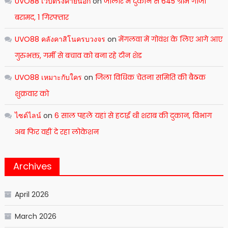
UVO88 เว็บตรงค่ายนอก
on
जालोर मेंं दुकान से 645 ग्राम गांजा
बरामद, 1 गिरफ्तार
UVO88 คลังคาสิโนครบวงจร
on
मेंगलवा में गोवंश के लिए आगे आए
गुरुभक्त, गर्मी से बचाव को बना रहे टीन शेड
UVO88 เหมาะกับใคร
on
जिला विधिक चेतना समिति की बैठक
शुक्रवार को
ไซด์ไลน์
on
6 साल पहले यहां से हटाई थी शराब की दुकान, विभाग
अब फिर वहीं दे रहा लोकेशन
Archives
April 2026
March 2026