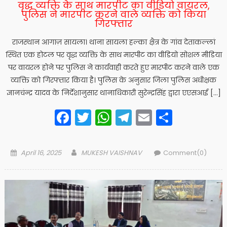
वृद्ध व्यक्ति के साथ मारपीट का वीडियो वायरल,
पुलिस ने मारपीट करने वाले व्यक्ति को किया
गिरफ्तार
राजस्थान आगाज़ सायला। थाना सायला हल्का क्षैत्र के गांव देताकल्लां
स्थित एक होटल पर वृद्ध व्यक्ति के साथ मारपीट का वीडियो सोशल मीडिया
पर वायरल होने पर पुलिस ने कार्यवाही करते हुए मारपीट करने वाले एक
व्यक्ति को गिरफ्तार किया है। पुलिस के अनुसार जिला पुलिस अधीक्षक
ज्ञानचंन्द्र यादव के निर्देशानुसार थानाधिकारी सुरेन्द्रसिंह द्वारा एएसआई […]
Facebook
Twitter
WhatsApp
Telegram
Email
Share
Posted
Author
April 16, 2025
MUKESH VAISHNAV
Comment(0)
on