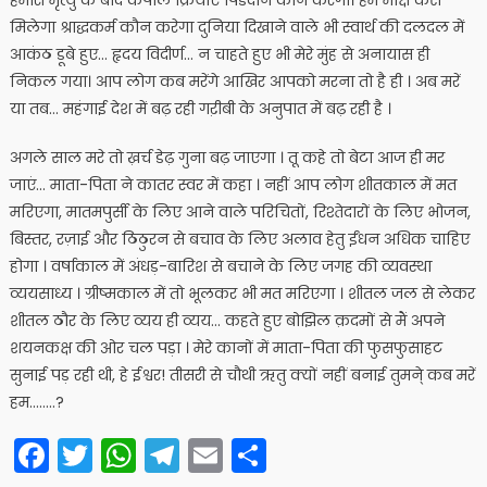
हमारी मृत्यु के बाद कपाल क्रियाए पिंडदान कौन करेगा। हमें मोक्ष कैसे
मिलेगा श्राद्धकर्म कौन करेगा दुनिया दिखाने वाले भी स्वार्थ की दलदल में
आकंठ डूबे हुए… हृदय विदीर्ण… न चाहते हुए भी मेरे मुंह से अनायास ही
निकल गया। आप लोग कब मरेंगे आखिर आपको मरना तो है ही । अब मरें
या तब… महंगाई देश में बढ़ रही गऱीबी के अनुपात में बढ़ रही है ।
अगले साल मरे तो ख़र्च डेढ़ गुना बढ़ जाएगा । तू कहे तो बेटा आज ही मर
जाएं… माता-पिता ने कातर स्वर में कहा । नहीं आप लोग शीतकाल में मत
मरिएगा, मातमपुर्सी के लिए आने वाले परिचितों, रिश्तेदारों के लिए भोजन,
बिस्तर, रज़ाई और ठिठुरन से बचाव के लिए अलाव हेतु ईंधन अधिक चाहिए
होगा । वर्षाकाल में अंधड़-बारिश से बचाने के लिए जगह की व्यवस्था
व्ययसाध्य । ग्रीष्मकाल में तो भूलकर भी मत मरिएगा । शीतल जल से लेकर
शीतल ठौर के लिए व्यय ही व्यय… कहते हुए बोझिल क़दमों से मैं अपने
शयनकक्ष की ओर चल पड़ा । मेरे कानों में माता-पिता की फुसफुसाहट
सुनाई पड़ रही थी, हे ईश्वर! तीसरी से चौथी ऋतु क्यों नहीं बनाई तुमने् कब मरें
हम……..?
Facebook
Twitter
WhatsApp
Telegram
Email
Share