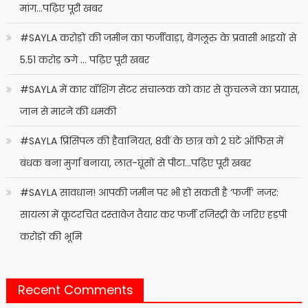
मांग…पढ़िए पूरी खबर
#SAYLA करोड़ों की जमीन का फर्जीवाड़ा, बेंगलूरु के प्रवासी भाइयों से
5.51 करोड़ ठगे … पढ़िए पूरी खबर
#SAYLA में कार वॉशिंग सेंटर संचालक को कार से कुचलने का प्रयास,
जान से मारने की धमकी
#SAYLA प्रिंसिपल की हैवानियत, 8वीं के छात्र को 2 घंटे ऑफिस में
बंधक बना मुर्गा बनाया, लात-घूंसों से पीटा…पढ़िए पूरी खबर
#SAYLA सावधान! आपकी जमीन पर भी हो सकती है ‘फर्जी’ नजर:
सायला में कूटरचित दस्तावेज तैयार कर फर्जी रजिस्ट्री के जरिए हड़पी
करोड़ों की भूमि
Recent Comments