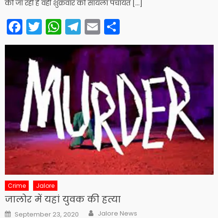
की जा रही है वही शुक्रवार को सायला पंचायत […]
Facebook
Twitter
WhatsApp
Telegram
Email
Share
Crime
Jalore
जालोर में यहां युवक की हत्या
Author
Posted
Jalore News
September 23, 2020