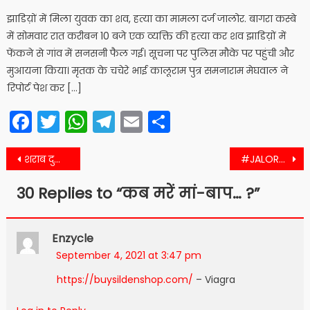
on
झाडिय़ों में मिला युवक का शव, हत्या का मामला दर्ज जालोर. बागरा कस्बे
में सोमवार रात करीबन 10 बजे एक व्यक्ति की हत्या कर शव झाडिय़ों में
फेंकने से गांव में सनसनी फैल गई। सूचना पर पुलिस मौके पर पहुंची और
मुआयना किया। मृतक के चचेरे भाई कालूराम पुत्र समनाराम मेघवाल ने
रिपोर्ट पेश कर […]
Facebook
Twitter
WhatsApp
Telegram
Email
Share
Post
शराब दुकानों के खुलने व बंद होने का समय तय नहीं
#JALORE जिले के लिए जवाई बांध जनित दुश्वारियां
navigation
30 Replies to “
कब मरें मां-बाप… ?
”
Enzycle
September 4, 2021 at 3:47 pm
https://buysildenshop.com/
– Viagra