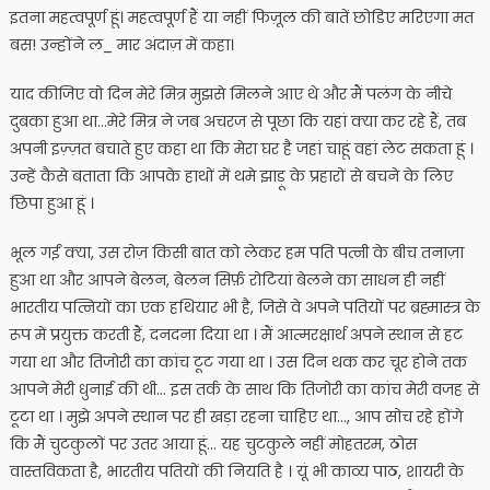
इतना महत्वपूर्ण हूं। महत्वपूर्ण हैं या नहीं फिज़ूल की बातें छोडिए मरिएगा मत
बस! उन्होंने ल_ मार अंदाज़ में कहा।
याद कीजिए वो दिन मेरे मित्र मुझसे मिलने आए थे और मैं पलंग के नीचे
दुबका हुआ था…मेरे मित्र ने जब अचरज से पूछा कि यहां क्या कर रहे हैं, तब
अपनी इज़्ज़त बचाते हुए कहा था कि मेरा घर है जहां चाहूं वहां लेट सकता हूं ।
उन्हें कैसे बताता कि आपके हाथों में थमे झाड़ू के प्रहारों से बचने के लिए
छिपा हुआ हूं ।
भूल गईं क्या, उस रोज़ किसी बात को लेकर हम पति पत्नी के बीच तनाज़ा
हुआ था और आपने बेलन, बेलन सिर्फ़ रोटियां बेलने का साधन ही नहीं
भारतीय पत्नियों का एक हथियार भी है, जिसे वे अपने पतियों पर ब्रह्मास्त्र के
रूप में प्रयुक्त करती हैं, दनदना दिया था । मैं आत्मरक्षार्थ अपने स्थान से हट
गया था और तिजोरी का कांच टूट गया था । उस दिन थक कर चूर होने तक
आपने मेरी धुनाई की थी… इस तर्क के साथ कि तिजोरी का कांच मेरी वजह से
टूटा था । मुझे अपने स्थान पर ही खड़ा रहना चाहिए था…, आप सोच रहे होंगे
कि मैं चुटकुलों पर उतर आया हूं… यह चुटकुले नहीं मोहतरम, ठोस
वास्तविकता है, भारतीय पतियों की नियति है । यूं भी काव्य पाठ, शायरी के