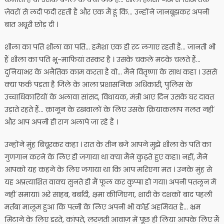
ज़ेवरों से लदी फदी रहती है और एक मैं हूं कि… उन्होंने जानबूझकर अपनी
बात अधूरी छोड़ दी ।
शीला का पति शीला का पति… हमेशा एक ही रट लगाए रहती हैं… जानती भी
हैं शीला का पति भू-माफियां तस्कर है । उसके चकले मटके चलते हैं…
दुनियाभर के अनैतिक काम करता है वो… मैंने वितृष्णा के साथ कहा । उससे
क्या फर्क पड़ता है जिले के आला प्रशासनिक अधिकारी, पुलिस के
उच्चाधिकारियों के अलावा सांसद, विधायक, मंत्री आए दिन उसके घर दावत
उड़ाते रहते हैं… क़ानून के रखवालों के लिए उसके क्रियाकलाप ग़लत नहीं
और आप अपनी ही राग अलापे जा रहे हैं ।
उन्होंने मुंह बिचूरकर कहा । रात के तीन बजे आपने मुझे शीला के पति का
गुणगान करने के लिए ही जगाया था क्या मैंने कुढ़ते हुए कहा। नहीं, मैंने
आपको यह कहने के लिए जगाया था कि आप मरिएगा मत । उनके मुंह से
यह अप्रत्याशित वाक्य सुनते ही मैं फूल कर कुप्पा हो गया। अपनी पतलून में
नहीं समाया। अरे साहब, बर्बादी, क्षमा कीजिएगा, शादी के दशकों बाद पहली
मर्तबा मालूम हुआ कि पत्नी के लिए अपनी भी कोई अहमियत है… भ्रम
मिटाने के लिए डरते, कांपते, लरज़ती आवाज़ में पूछ ही लिया आपके लिए मैं