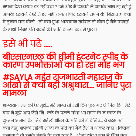
सपना देखा क्या? डर गईं क्या ? डरूं और मैं दशकों से आपके साथ रह रही हूं
आपके डरावने चेहरे से डर नहीं लगता फिर डरावने सपने की बिसात ही क्या
वे तुनक कर बोलीं । तो क्या हुआ भाग्यवान तबीयत तो ठीक है मैंने कसाई
के हाथों ज़िबह होते बकरे की भांति दारुण स्वर में पूछा ।
इसे भी पढे …..
बीएसएनएल की धीमी इंटरनेट स्पीड के
कारण उपभोक्ताओं का हो रहा मोह भंग
#SAYLA महंत राजभारती महाराज के
आंखो से क्यों बही अश्रुधारा…. जानिए पुरा
मामला
भाग्यवान मत कहिए मुझे… मेरे भाग्य तो उसी दिन फूट गए थे जिस दिन मेरे
बाप ने मुझे आप जैसे नि_ल्ले के पल्ले बांधा था। काम के न काज के
दुश्मन अनाज के । मेरी सहेली शीला के पति को ही देखिए… वे बरस पड़ीं ।
क्या देखूं आपकी सहेली शीला के पति को मैंने तैश में आकर कहा । कितना
कमाता है वो उसके बंगले के क्या ठाठ हैं… शीला हमेशा नख से शिख तक