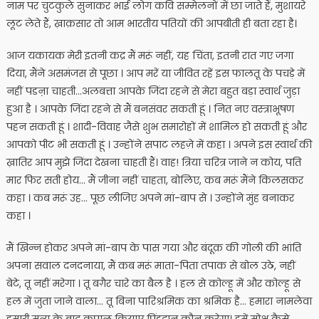
नाम पर चुटकुले सुनाकर भाई लोग कवि सम्मेलनों में छा जाते हैं, मुशायरे
लूट लेते हैं, ख़ाक़सार तो आम भारतीय पतियों की आपबीती ही बता रहा है।
आज यकायक मेरी इतनी कद्र मैं मरूं नहीं, यह चिंता, इतनी रात गए जगा
दिया, मैंने असमंजस से पूछा । आप मरें या जीवित रहें इस फालतू के पचड़े में
नहीं पडऩा चाहती…अलबत्ता आपके जिंदा रहने से मेरा बहुत बड़ा स्वार्थ जुड़ा
हुआ है । आपके जिंदा रहने से मैं बनसंवर सकती हूं । नित नए वस्त्राभूषण
पहन सकती हूं । शादी-विवाह जैसे शुभ समारोहों में शामिल हो सकती हूं और
आपको पीट भी सकती हूं । उन्होंने सपाट लहज़े में कहा । अपने इस स्वार्थ की
ख़ातिर आप मुझे जिंदा देखना चाहती हैं। वाह! त्रिया चरित्र जाने न कोय, पति
मार फिर सती होय… मैं जीना नहीं चाहता, बोलिए, कब मरूं मैंने किलसकर
कहा । कब मरूं उह… पूछ लीजिए अपने मां-बाप से । उन्होंने मुंह बनाकर
कहा ।
मैं खिन्न होकर अपने मां-बाप के पास गया और बंदूक़ की गोली की भांति
अपना सवाल दनदनाया, मैं कब मरूं माता-पिता तपाक से बोल उठे, नहीं
बेटे, तू नहीं मरेगा । तू बग़ैर चारे का बैल है । हल से कोल्हू में और कोल्हू से
हल में जुता जाने वाला… तू बिना पारिश्रमिक का श्रमिक है… हमारा नामलेवा