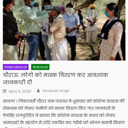
International
National
चौराऊ: लोगो को मास्क वितरण कर आवश्यक
जानकारी दी
Author
Posted
shrawan singh
April 4, 2020
on
सायला । निकटवर्ती चौराउ ग्राम पंचायत मे शुक्रवार को कोरोना वायरस की
रोकथाम को लेकर ग्रामीणो को मास्क वितरण किए गए। जानकारी के
पेपसिंह राजपुरोहित ने बताया कि कोरोना वायरस के बचाव को लेकर
भामाशाहो के सहयोग से राशि एकत्रित कर गरीबो को भोजन सामग्री वितरण