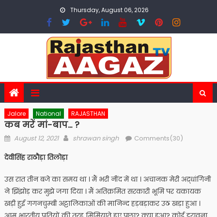
Skip
Thursday, August 06, 2026
to
content
Jalore
National
RAJASTHAN
कब मरें मां-बाप… ?
Posted
Author
August 12, 2021
shrawan singh
Comments(30)
on
देवीसिंह राठौड़ा तिलोड़ा
उस रात तीन बजे का समय था । मैं भरी नींद में था । अचानक मेरी अद्र्धांगिनी
ने झिंझोड़ कर मुझे जगा दिया । मैं अतिक्रमित सरकारी भूमि पर यकायक
खड़ी हुई गगनचुम्बी अट्टालिकाओं की मानिन्द हड़बड़ाकर उठ खड़ा हुआ ।
आम भारतीय पतियों की तरह मिमियाते हुए पूछा? क्या हुआ? कोई डरावना