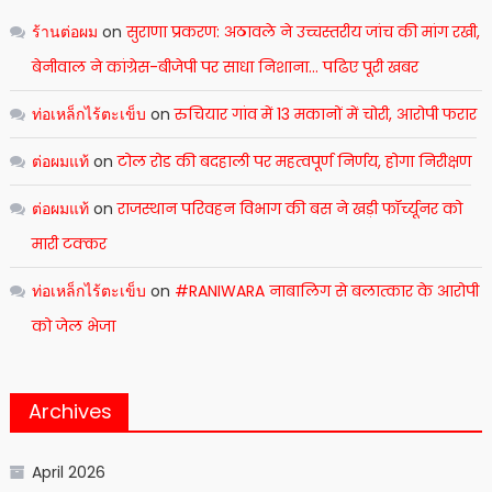
ร้านต่อผม
on
सुराणा प्रकरण: अठावले ने उच्चस्तरीय जांच की मांग रखी,
बेनीवाल ने कांग्रेस-बीजेपी पर साधा निशाना… पढिए पूरी खबर
ท่อเหล็กไร้ตะเข็บ
on
रुचियार गांव में 13 मकानों में चोरी, आरोपी फरार
ต่อผมแท้
on
टोल रोड की बदहाली पर महत्वपूर्ण निर्णय, होगा निरीक्षण
ต่อผมแท้
on
राजस्थान परिवहन विभाग की बस ने खड़ी फॉर्च्यूनर को
मारी टक्कर
ท่อเหล็กไร้ตะเข็บ
on
#RANIWARA नाबालिग से बलात्कार के आरोपी
को जेल भेजा
Archives
April 2026