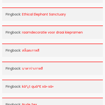
Pingback:
Ethical Elephant Sanctuary
Pingback:
raamdecoratie voor draai kiepramen
Pingback:
สล็อตเกาหลี
Pingback:
บาคาร่าเกาหลี
Pingback:
káº¿t quáº£ xá» sá»
Pingback:
Nude Sex