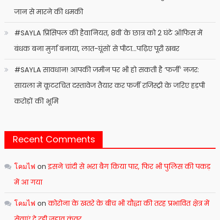
जान से मारने की धमकी
#SAYLA प्रिंसिपल की हैवानियत, 8वीं के छात्र को 2 घंटे ऑफिस में
बंधक बना मुर्गा बनाया, लात-घूंसों से पीटा…पढ़िए पूरी खबर
#SAYLA सावधान! आपकी जमीन पर भी हो सकती है ‘फर्जी’ नजर:
सायला में कूटरचित दस्तावेज तैयार कर फर्जी रजिस्ट्री के जरिए हड़पी
करोड़ों की भूमि
Recent Comments
โคมไฟ
on
इसने चांदी से भरा बैग किया पार, फिर भी पुलिस की पकड़
में आ गया
โคมไฟ
on
कोरोना के खतरे के बीच भी यौद्धा की तरह प्रभावित क्षेत्र में
सेवाएं दे रही जड़ाव कंवर