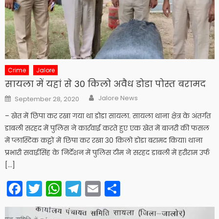
Crime
Jalore
सायला में यहां से 30 किलो अवैध डोडा पोस्त बरामद
Author
Posted
Jalore News
September 28, 2020
on
– खेत में छिपा कर रखा गया था डोडा सायला. सायला थाना क्षेत्र के अंतर्गत
डाबली सरहद में पुलिस ने कार्रवाई करते हुए एक खेत में बाजरी की फसल
में प्लास्टिक कट्टों में छिपा कर रखा 30 किलो डोडा बरामद किया। थाना
प्रभारी सवाईसिंह के निर्देशन में पुलिस टीम ने सरहद डाबली में हरीराम उर्फ
[…]
Facebook
Twitter
WhatsApp
Telegram
Email
Share