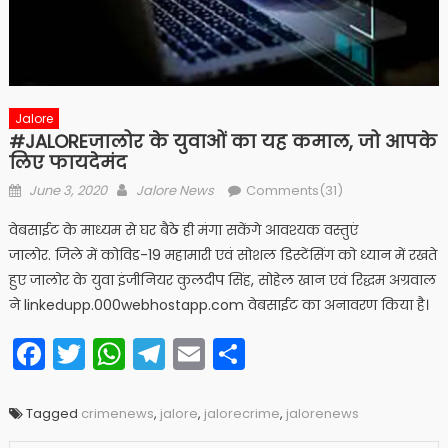
Jalore
#JALOREजालोर के युवाओं का यह कमाल, जो आपके
लिए फायदेमंद
Posted
Author
June 3, 2020
Jalore News
Comments(31)
on
वेबसाईट के माध्यम से घर बैठे ही मंगा सकेंगे आवश्यक वस्तुएं
जालोर. जिले में कोविड-19 महामारी एवं सोशल डिस्टेंसिंग को ध्यान में रखते
हुए जालोर के युवा इंजीनियर कुलदीप सिंह, सोहेल खान एवं रिद्धम अग्रवाल
ने linkedupp.000webhostapp.com वेबसाईट का अनावरण किया है।
Facebook
Twitter
WhatsApp
Telegram
Email
Share
Tagged
crimenews
,
jalore
,
jalorecrime
,
jalorenews