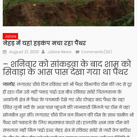
Jalore
नेहड़ में यहां हड़कंप मचा रहा पैंथर
Posted
Author
August 31, 2020
Jalore News
Comments(26)
on
– शनिवार को सांकड़वा के बाद शाम को
सिवाड़ा के आस पास देखा गया था पैंथर
जालोर
. लगातार चौथे दिन रविवार को भी पैंथर विभागीय टीम की जद से दूर
ही रहा। टीम उसे नहीं पकड़ पाई। इस बीच रविवार सवेरे चितलवाना के
आकोली क्षेत्र में पैंथर के पगमार्क देखे गए और दोपहर बाद पैंथर के यहां
स्थित लूनी नदी के आस पास पहुंचने की जानकारी मिलने पर टीम ने वहां
खोजबीन शुरू की। लगातार चौथे दिन वन विभाग की टीम के साथ ग्रामीण भी
पैंथर को पकडऩे के लिए मशक्कत करते रहे। हालांकि शाम तक टीम को
सफलता नहीं मिल पाई। इधर नेहड़ क्षेत्र में रविवार सवेरे से जारी तेज बारिश