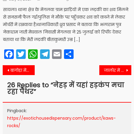
on
सायला। थाना क्षेत्र के मेंगलवा ग्राम झाड़ियों में एक लड़की का शव मिलने
से सनसनी फैल गई।पुलिस ने मौके पर पहुँचकर शव को कब्जे में लेकर
मोर्चरी में रखवाया है।थानाधिकारी ध्रुव प्रसाद ने बताया कि भलाराम पुत्र
नेकाराम जाती मेघवाल निवासी मेंगलवा ने 25 जुलाई को रिर्पोट देकर
बताया था कि मेरी लडकी बीताकुमारी उम्र […]
Facebook
Twitter
WhatsApp
Telegram
Email
Share
Post
बागोड़ा में शादी समारोह में फायरिंग का यह आरोपी गिरफ्तार
जालोर में सर्वाधिक यहां हुई बारिश
navigation
26 Replies to “
नेहड़ में यहां हड़कंप मचा
रहा पैंथर
”
Pingback:
https://exotichousedispensary.com/product/kaws-
rocks/