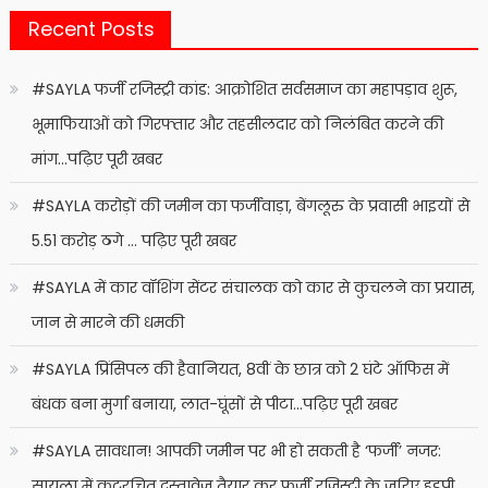
Recent Posts
#SAYLA फर्जी रजिस्ट्री कांड: आक्रोशित सर्वसमाज का महापड़ाव शुरू,
भूमाफियाओं को गिरफ्तार और तहसीलदार को निलंबित करने की
मांग…पढ़िए पूरी खबर
#SAYLA करोड़ों की जमीन का फर्जीवाड़ा, बेंगलूरु के प्रवासी भाइयों से
5.51 करोड़ ठगे … पढ़िए पूरी खबर
#SAYLA में कार वॉशिंग सेंटर संचालक को कार से कुचलने का प्रयास,
जान से मारने की धमकी
#SAYLA प्रिंसिपल की हैवानियत, 8वीं के छात्र को 2 घंटे ऑफिस में
बंधक बना मुर्गा बनाया, लात-घूंसों से पीटा…पढ़िए पूरी खबर
#SAYLA सावधान! आपकी जमीन पर भी हो सकती है ‘फर्जी’ नजर:
सायला में कूटरचित दस्तावेज तैयार कर फर्जी रजिस्ट्री के जरिए हड़पी