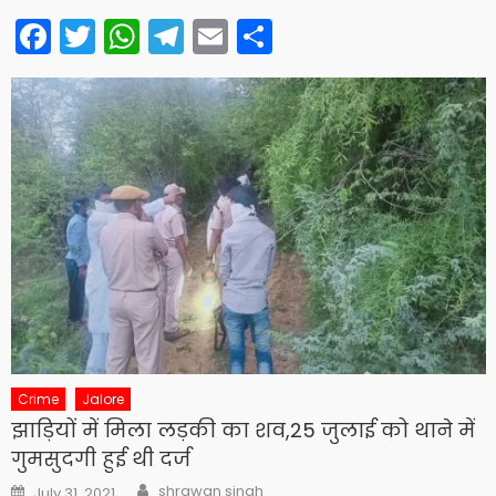
Facebook
Twitter
WhatsApp
Telegram
Email
Share
Crime
Jalore
झाड़ियों में मिला लड़की का शव,25 जुलाई को थाने में
गुमसुदगी हुई थी दर्ज
Author
Posted
shrawan singh
July 31, 2021