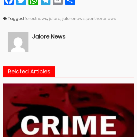
Facebook
Twitter
WhatsApp
Telegram
Email
Share
Tagged
forestnews
,
jalore
,
jalorenews
,
penthorenews
Jalore News
Related Articles