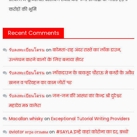
करोड़ों की भूमि
Recent Comments
รับลงทะเบียนโดรน
on
कोमता-राह अंदर रास्ते का लाँक डाउन,
उल्लंघन करने वालों के लिए बनाया सेंटर
รับลงทะเบียนโดรน
on
लॉकडाउन के बावजूद चौराऊ मे बजरी के अवैध
खनन व परिवहन का काम जोरों पर
รับลงทะเบียนโดรน
on
जन-जन की आस्था का केन्द्र श्री दुदेश्वर
महादेव मठ वालेरा
Macallan whisky
on
Exceptional Tutorial Writing Providers
aviator игра отзывы
on
#SAYLA इन्हें कहां कोरोना का डर, बच्चों