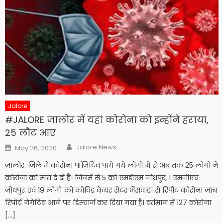
Jalore
#JALORE जालोर में यहां कोरोना को इन्होंने हराया,
25 लौट आए
Author
Posted
Jalore News
May 26, 2020
on
जालोर. जिले में कोरोना पॉजिटिव पाये गये लोगों में से अब तक 25 लोगो ने
कोरोना को मात दे दी है। जिनमें से 5 को एमडीएम जोधपुर, 1 एमजीएच
जोधपुर एवं 19 लोगों को कोविड केयर सेंटर भैंसवाड़ा से रिपीट कोरोना जांच
रिपोर्ट नेगेटिव आने पर डिस्चार्ज कर दिया गया है। वर्तमान में 127 कोरोना
[…]