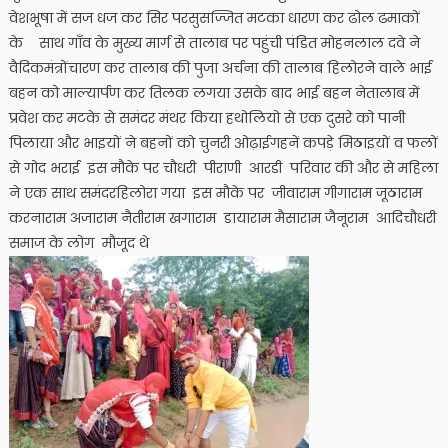
वेशभूषा
में
सज
धज
कर
सिर
पर
सुसज्जित
मटका
धारण
कर
ढोल
ढमाकों
के
साथ
गाँव
के
मुख्य
मार्ग
से
तालाब
पर
पहुंची
पंडित
मोहनलाल
दवे
ने
वैदिक
मंत्रोंचारण
कर
तालाब
की
पुजा
अर्चना
की
तालाब
हिलोरने
वाले
भाई
बहन
को
माल्यार्पण
कर
तिलक
लगया
उसके
बाद
भाई
बहन
ने
तालाब
में
प्रवेश
कर
मटके
से
समंदर
मंथर
किया
हथोलियो
से
एक
दुसरे
को
पानी
पिलाया
और
भाइयों
ने
बहनों
को
चुनरी
ओढ़ाई
गहनें
कपड़े
मिठाइयों
व
फलों
से
गोद
भराई
इस
मौके
पर
चौधरी
पीराणी
आरडी
परिवार
की
और
से
महिला
ने
एक
साथ
समंदर
हिलोरा
गया
इस
मौके
पर
जीवाराम
गीगाराम
जूठाराम
करनाराम
अजाराम
नैतीराम
खगाराम
डायाराम
मैसाराम
जैनूराम
आदि
चौधरी
समाज
के
लोग
मौजूद
थे