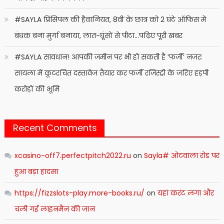
#SAYLA प्रिंसिपल की हैवानियत, 8वीं के छात्र को 2 घंटे ऑफिस में
बंधक बना मुर्गा बनाया, लात-घूंसों से पीटा…पढ़िए पूरी खबर
#SAYLA सावधान! आपकी जमीन पर भी हो सकती है ‘फर्जी’ नजर:
सायला में कूटरचित दस्तावेज तैयार कर फर्जी रजिस्ट्री के जरिए हड़पी
करोड़ों की भूमि
Recent Comments
xcasino-off7.perfectpitch2022.ru
on
Sayla# ओटवाला रोड पर
हुआ बड़ा हादसा
https://fizzslots-play.more-books.ru/
on
यहां करंट लगा और
चली गई लाइनमैन की जान