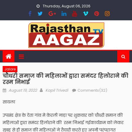
Skip
Thursday, August 06, 2026
to
content
Jalore
चौधरी समाज की महिलाओं द्वारा समंदर हिलोराने की
रस्म निभाई
Posted
Author
August 19, 2022
Kapil Trivedi
Comments(32)
on
सायला
उपखंड
क्षेत्र
के
देता
गांव
मे
केरली
नाड़ा
पर
शुक्रवार
को
चौधरी
समाज
की
महिलाओं
द्वारा
समंदर
हिलोराने
की
रस्म
निभाई
गई
कार्यक्रम
को
लेकर
सुबह
से
ही
समाज
की
महिलाओं
ने
तैयारी
करते
हुए
अपनी
परंपरागत