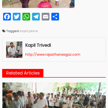
Facebook
Twitter
WhatsApp
Telegram
Email
Share
Tagged
sayla jalore
Kapil Trivedi
http://www.rajasthanaagaz.com
Related Articles