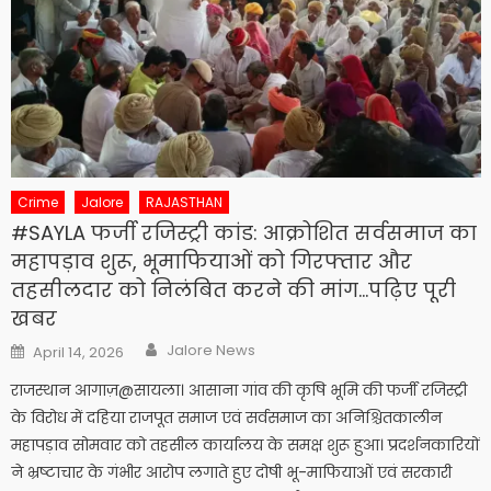
Crime
Jalore
RAJASTHAN
#SAYLA फर्जी रजिस्ट्री कांड: आक्रोशित सर्वसमाज का
महापड़ाव शुरू, भूमाफियाओं को गिरफ्तार और
तहसीलदार को निलंबित करने की मांग…पढ़िए पूरी
खबर
Author
Posted
Jalore News
April 14, 2026
on
राजस्थान आगाज़@​सायला। आसाना गांव की कृषि भूमि की फर्जी रजिस्ट्री
के विरोध में दहिया राजपूत समाज एवं सर्वसमाज का अनिश्चितकालीन
महापड़ाव सोमवार को तहसील कार्यालय के समक्ष शुरू हुआ। प्रदर्शनकारियों
ने भ्रष्टाचार के गंभीर आरोप लगाते हुए दोषी भू-माफियाओं एवं सरकारी