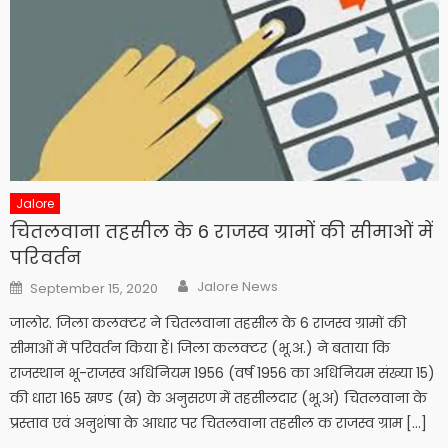
Jalore
चितलवाना तहसील के 6 राजस्व ग्रामों की सीमाओं में
परिवर्तन
Author
Posted
Jalore News
September 15, 2020
on
जालोर. जिला कलक्टर ने चितलवाना तहसील के 6 राजस्व ग्रामों की
सीमाओं में परिवर्तन किया हैं। जिला कलक्टर (भू.अ.) ने बताया कि
राजस्थान भू-राजस्व अधिनियम 1956 (वर्ष 1956 का अधिनियम संख्या 15)
की धारा 165 खण्ड (ख) के अनुसरण में तहसीलदार (भू.अ) चितलवाना के
प्रस्ताव एवं अनुशंषा के आधार पर चितलवाना तहसील क राजस्व ग्राम […]