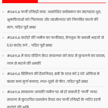
#SAYLA फर्जी रजिस्ट्री कांड: आक्रोशित सर्वसमाज का महापड़ाव शुरू,
भूमाफियाओं को गिरफ्तार और तहसीलदार को निलंबित करने की
मांग…पढ़िए पूरी खबर
#SAYLA करोड़ों की जमीन का फर्जीवाड़ा, बेंगलूरु के प्रवासी भाइयों से
5.51 करोड़ ठगे … पढ़िए पूरी खबर
#SAYLA में कार वॉशिंग सेंटर संचालक को कार से कुचलने का प्रयास,
जान से मारने की धमकी
#SAYLA प्रिंसिपल की हैवानियत, 8वीं के छात्र को 2 घंटे ऑफिस में
बंधक बना मुर्गा बनाया, लात-घूंसों से पीटा…पढ़िए पूरी खबर
#SAYLA सावधान! आपकी जमीन पर भी हो सकती है ‘फर्जी’ नजर:
सायला में कूटरचित दस्तावेज तैयार कर फर्जी रजिस्ट्री के जरिए हड़पी
करोड़ों की भूमि