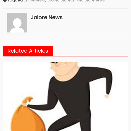
Tagged
crimenews
,
jalore
,
jalorecrime
,
jalorenews
Jalore News
Related Articles