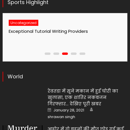
Sports Highlight
Uncategorized
No1 Essay Writing Service Grabmyessay Com
World
रेवतडा में सूने मकान में हुई चोरी का
खुलासा, एक शातिर नकबजन
गिरफ्तार… देखिए पूरी खबर
Author
Posted
January 28, 2021
on
shrawan singh
आहोर में दो बहनों की मौत छोड़ गई कई