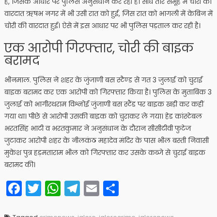
हैं, जिसके आधार पर पुलिस अनुसंधान कर रही है। सीधे तौर समूह में चोरी की
वारदात ऋषभ नगर में भी उसी रात को हुई, जिस रात को भागली में केबिन में
चोरी की वारदात हुई। ऐसे में इस आधार पर भी पुलिस पड़ताल कर रही है।
एक आरोपी गिरफ्तार, चोरी की बाइक
बरामद
भीनमाल. पुलिस ने शहर के जुंजाणी बस स्टैण्ड से गत 3 जुलाई को चुराई
बाइक बरामद कर एक आरोपी को गिरफ्तार किया है। पुलिस के मुताबिक 3
जुलाई को भागीरथराम विश्नोई जुंजाणी बस स्टैंड पर बाइक खड़ी कर कहीं
गया था। पीछे से आरोपी उसकी बाइक को चुराकर ले गया। हेड कांस्टेबल
भरतसिंह भाटी व भरतकुमार ने अनुसंधान के दौरान सीसीटीवी फुटेज
जुटाकर आरोपी शहर के नीलकंठ महादेव मंदिर के पास भील बस्ती निवासी
मुकेश पुत्र हड़मताराम भील को गिरफ्तार कर उसके कब्जे से चुराई बाइक
बरामद की।
Facebook
Twitter
WhatsApp
Telegram
Email
Share