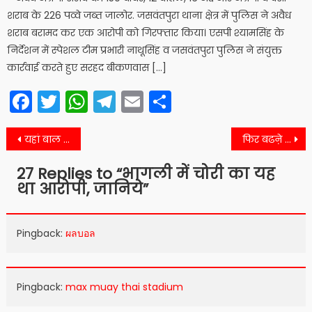
शराब के 226 पव्वे जब्त जालोर. जसवंतपुरा थाना क्षेत्र में पुलिस ने अवैध
शराब बरामद कर एक आरोपी को गिरफ्तार किया। एसपी श्यामसिंह के
निर्देशन में स्पेशल टीम प्रभारी नाथूसिंह व जसवंतपुरा पुलिस ने संयुक्त
कार्रवाई करते हुए सरहद बीकणवास […]
Facebook
Twitter
WhatsApp
Telegram
Email
Share
Post
यहां बाल श्रमिक कर रहे थे काम, टीम ने की कार्रवाई मामले दर्ज
फिर बढऩे लगा कोरोना का असर, अब ये हैं हालात
navigation
27 Replies to “
भागली में चोरी का यह
था आरोपी, जानिये
”
Pingback:
ผลบอล
Pingback:
max muay thai stadium