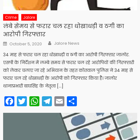
Crime
Jalore
लंबे सेमय से फरार चल रहा धोखाधड़ी व ठगी का
आरोपी गिरफ्तार
Author
Posted
Jalore News
October 5, 2020
on
34 माह से फरार चल रहा धोखाधड़ी व ठगी का आरोपी गिरफ्तार जालोर.
एसपी के निर्देशन में लम्बे समय से फरार चल रहे आरोपियों की गिरफ्तारी
को लेकर चलाए जा रहे अभियान के तहत कोतवाल पुलिस ने 34 माह से
फरार चल रहे धोखाधड़ी के आरोपी को गिरफ्तार किया हैै। जालोर
थानाप्रभारी बाघसिंह के नेतृत्व […]
Facebook
Twitter
WhatsApp
Telegram
Email
Share