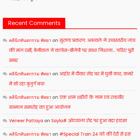
Recent Comments
คลินิกทันตกรรม พัทยา
on
सुराणा प्रकरण: अठावले ने उच्चस्तरीय जांच
की मांग रखी, बेनीवाल ने कांग्रेस-बीजेपी पर साधा निशाना… पढिए पूरी
खबर
คลินิกทันตกรรม พัทยา
on
आहोर में दीवार तोड़ घर में घुसी कार, कमरे
में सो रहा बुजुर्ग बचा
คลินิกทันตกรรม พัทยา
on
एक शाम शहीदों के नाम एवं रक्तवीर
सम्मान समारोह का हुआ आयोजन
Veneer Pattaya
on
Sayla# ओटवाला रोड पर हुआ बड़ा हादसा
คลินิกทันตกรรม พัทยา
on
#Special Train 24 घंटे की देरी से इस