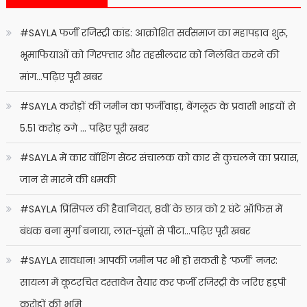
#SAYLA फर्जी रजिस्ट्री कांड: आक्रोशित सर्वसमाज का महापड़ाव शुरू,
भूमाफियाओं को गिरफ्तार और तहसीलदार को निलंबित करने की
मांग…पढ़िए पूरी खबर
#SAYLA करोड़ों की जमीन का फर्जीवाड़ा, बेंगलूरु के प्रवासी भाइयों से
5.51 करोड़ ठगे … पढ़िए पूरी खबर
#SAYLA में कार वॉशिंग सेंटर संचालक को कार से कुचलने का प्रयास,
जान से मारने की धमकी
#SAYLA प्रिंसिपल की हैवानियत, 8वीं के छात्र को 2 घंटे ऑफिस में
बंधक बना मुर्गा बनाया, लात-घूंसों से पीटा…पढ़िए पूरी खबर
#SAYLA सावधान! आपकी जमीन पर भी हो सकती है ‘फर्जी’ नजर:
सायला में कूटरचित दस्तावेज तैयार कर फर्जी रजिस्ट्री के जरिए हड़पी
करोड़ों की भूमि