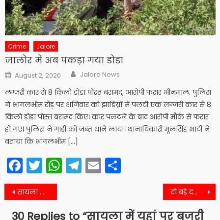
Crime
Jalore
जालोर में अब पकड़ा गया डोडा
Author
Posted
Jalore News
August 2, 2020
on
लग्जरी कार से 8 किलो डोडा पोस्त बरामद, आरोपी फरार भीनमाल. पुलिस
ने भागलभीम रोड़ पर शनिवार को झाडिय़ों मे पलटी एक लग्जरी कार से 8
किलो डोडा पोस्त बरामद किए। कार पलटने के बाद आरोपी मौके से फरार
हो गए। पुलिस ने गाड़ी को जब्त थाने लाया। थानाधिकारी मूलसिंह भाटी ने
बताया कि भागलभीम […]
Facebook
Twitter
WhatsApp
Telegram
Email
Share
Post
सायला और रामसीन में पकड़े गए जुआरी
दो बड़े दलों के बीच सायला में निर्दलीय जबरसिंह ने ठोकी मजबूत ताल
navigation
30 Replies to “
सायला में यहां पर बजरी