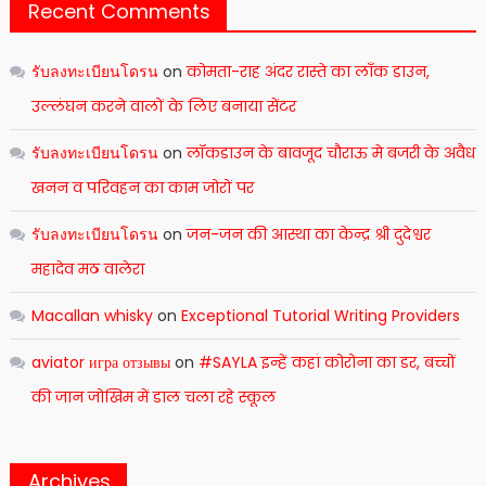
Recent Comments
รับลงทะเบียนโดรน
on
कोमता-राह अंदर रास्ते का लाँक डाउन,
उल्लंघन करने वालों के लिए बनाया सेंटर
รับลงทะเบียนโดรน
on
लॉकडाउन के बावजूद चौराऊ मे बजरी के अवैध
खनन व परिवहन का काम जोरों पर
รับลงทะเบียนโดรน
on
जन-जन की आस्था का केन्द्र श्री दुदेश्वर
महादेव मठ वालेरा
Macallan whisky
on
Exceptional Tutorial Writing Providers
aviator игра отзывы
on
#SAYLA इन्हें कहां कोरोना का डर, बच्चों
की जान जोखिम में डाल चला रहे स्कूल
Archives