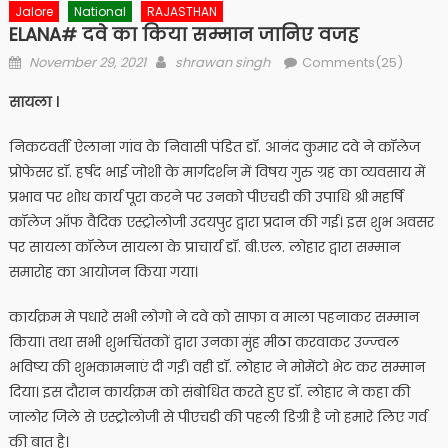
Jalore
National
RAJASTHAN
ELANA# दवे का किया सम्मान जानिए वजह
Posted
Author
November 29, 2021
shrawan singh
Comments(25)
on
सायला ।
निकटवर्ती ऐलाना गांव के निवासी पंडित डॉ. आनंद कुमार दवे ने कॉलेज
प्रोफेसर डॉ. हर्षद भाई जोशी के मार्गदर्शन में विषय गुरु ग्रह का व्यवसाय में
प्रभाव पर शोध कार्य पूरा करने पर उनको पीएचडी की उपाधि श्री महर्षि
कॉलेज ऑफ वैदिक एस्ट्रोलोजी उदयपुर द्वारा प्रदान की गई। इस शुभ अवसर
पर सायला कॉलेज सायला के प्राचार्य डॉ. बी.एल. लोहार द्वारा सम्मान
समारोह का आयोजन किया गया।
कार्यक्रम मे पधारे सभी लोगो ने दवे को साफा व माला पहनाकर सम्मान
किया। तथा सभी शुभचिंतकों द्वारा उनका मुंह मीठा करवाकर उज्ज्वल
भविष्य की शुभकामनाएं दी गईं। वही डॉ. लोहार ने मोमेंटो भेट कर सम्मान
दिया। इस दौरान कार्यक्रम को संबोधित करते हुए डॉ. लोहार ने कहा की
जालोर जिले से एस्ट्रोलोजी से पीएचडी की पहली डिग्री है जो हमारे लिए गर्व
की बात है।