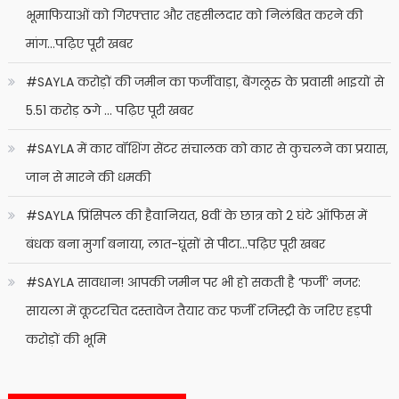
भूमाफियाओं को गिरफ्तार और तहसीलदार को निलंबित करने की
मांग…पढ़िए पूरी खबर
#SAYLA करोड़ों की जमीन का फर्जीवाड़ा, बेंगलूरु के प्रवासी भाइयों से
5.51 करोड़ ठगे … पढ़िए पूरी खबर
#SAYLA में कार वॉशिंग सेंटर संचालक को कार से कुचलने का प्रयास,
जान से मारने की धमकी
#SAYLA प्रिंसिपल की हैवानियत, 8वीं के छात्र को 2 घंटे ऑफिस में
बंधक बना मुर्गा बनाया, लात-घूंसों से पीटा…पढ़िए पूरी खबर
#SAYLA सावधान! आपकी जमीन पर भी हो सकती है ‘फर्जी’ नजर:
सायला में कूटरचित दस्तावेज तैयार कर फर्जी रजिस्ट्री के जरिए हड़पी
करोड़ों की भूमि