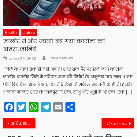
Health
Jalore
जालोर में और ज्यादा बढ़ गया कोरोना का
खतरा..जानिये
Author
Posted
Jalore News
June 29, 2020
on
जिले के गांवों तक ही नहीं अब तो शहर तक पैर पसारने लगा कोरोना
जालोर. जालोर जिले में रविवार शाम की रिपोर्ट के अनुसार एक साथ 9 नए
पॉजिटिव केस सामने आए। इसमें 5 केस तो अकेल भंवरानी के ही थे। इसके
अलावा जालोर शहर के मानपुरा में एक, सांथू और भूती में भी एक-एक […]
Facebook
Twitter
WhatsApp
Telegram
Email
Share
Post
अधिकांश इलाकों में हुआ चांद का दीदार, सुहागिनों ने पूरा किया करवा चौथ व्रत
#Farmers रबी का रथ रविवार को छाया सुराणा सर्किल में
navigation