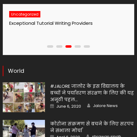
Uncategorized
No1 Essay Writing Service Grabmyessay Com
World
#JALORE जालोर के इस विद्यालय के
बच्चों ने पर्यावरण संरक्षण के लिए की यह
अनूठी पहल…
Author
Posted
Jalore News
June 6, 2020
on
कोरोना संक्रमण से बचने के लिए सरपंच
ने संभाला मोर्चा
Author
Posted
shrawan singh