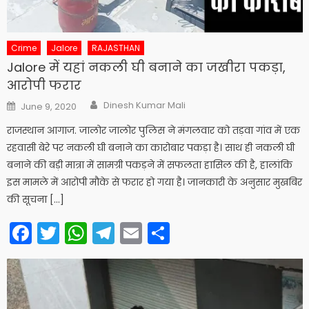
Crime
Jalore
RAJASTHAN
Jalore में यहां नकली घी बनाने का जखीरा पकड़ा,
आरोपी फरार
Author
Posted
Dinesh Kumar Mali
June 9, 2020
on
राजस्थान आगाज. जालोर जालोर पुलिस ने मंगलवार को तड़वा गांव में एक
रहवासी बेरे पर नकली घी बनाने का कारोबार पकड़ा है। साथ ही नकली घी
बनाने की बड़ी मात्रा में सामग्री पकड़ने में सफलता ​हासिल की है, हालांकि
इस मामले में आरोपी मौके से फरार हो गया है। जानकारी के अनुसार मुख​बिर
की सूचना […]
Facebook
Twitter
WhatsApp
Telegram
Email
Share