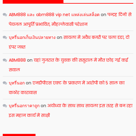
ABM888 และ abm888 vip net แหล่งเล่นสล็อต
on
पन्द्रह दिनों से
पेयजल आपूर्ति प्रभावित, मौहल्लेवासी परेशान
บุหรี่นอกเก็บเงินปลายทาง
on
सायला में अवैध बजरी पर चला डंडा, दो
डंपर जब्त
ABM888
on
यहां गुजरात के युवक की ससुराल में मौत छोड़ गई कई
सवाल
บุหรี่นอก
on
एनडीपीएस एक्ट के प्रकरण में आरोपी को 5 साल का
कठोर कारावास
บุหรี่นอกราคาถูก
on
अयोध्या के साथ साथ सायला इस तरह से बन रहा
इस महान कार्य में साक्षी