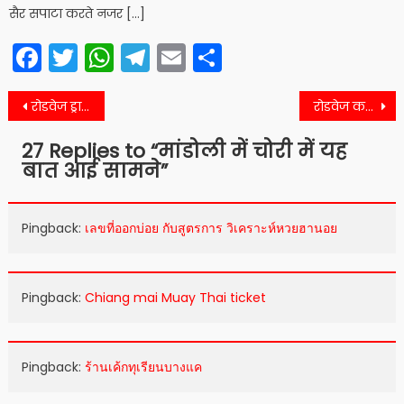
सैर सपाटा करते नजर […]
Facebook
Twitter
WhatsApp
Telegram
Email
Share
Post
रोडवेज ड्राइवर की मौत के बाद यह जानकारी आई सामने
रोडवेज कर्मी ने आत्महत्या की तो महिला के खिलाफ प्रकरण दर्ज
navigation
27 Replies to “
मांडोली में चोरी में यह
बात आई सामने
”
Pingback:
เลขที่ออกบ่อย กับสูตรการ วิเคราะห์หวยฮานอย
Pingback:
Chiang mai Muay Thai ticket
Pingback:
ร้านเค้กทุเรียนบางแค