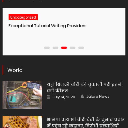
Uncategorized
No1 Essay Writing Service Grabmyessay Com
World
यहां बिजली चोरी की चुकानी पड़ी इतनी
बड़ी कीमत
Author
Posted
Jalore News
July 14, 2020
on
भाजपा प्रत्याशी वीरी देवी के चुनाव प्रचार
में पहुंच रहे कद्दावर, विरोधी प्रत्याशियों