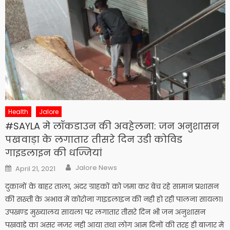
Health
Jalore
#SAYLA मे लॉकडाउन की अवहेलना: जन अनुशासन
पखवाड़ा के लगातार तीसरे दिन उडी कोविड
गाइडलाइन की धज्जियां
Author
Posted
Jalore News
April 21, 2021
on
दुकानों के बाहर ताला, अंदर ग्राहकों को जमा कर बेच रहे सामान प्रशासन
की सख्ती के अभाव में कोरोना गाइडलाइन की नही हो रही पालना सायला।
उपखण्ड मुख्यालय सायला पर लगातार तीसरे दिन भी जन अनुशासन
पखवाडे का असर नजर नही आया तथा लोग आम दिनों की तरह ही बाजार मे