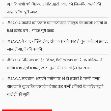
भूमाफियाओं को गिरफ्तार और तहसीलदार को निलंबित करने की
मांग…पढ़िए पूरी खबर
#SAYLA करोड़ों की जमीन का फर्जीवाड़ा, बेंगलूरु के प्रवासी भाइयों से
5.51 करोड़ ठगे … पढ़िए पूरी खबर
#SAYLA में कार वॉशिंग सेंटर संचालक को कार से कुचलने का प्रयास,
जान से मारने की धमकी
#SAYLA प्रिंसिपल की हैवानियत, 8वीं के छात्र को 2 घंटे ऑफिस में
बंधक बना मुर्गा बनाया, लात-घूंसों से पीटा…पढ़िए पूरी खबर
#SAYLA सावधान! आपकी जमीन पर भी हो सकती है ‘फर्जी’ नजर:
सायला में कूटरचित दस्तावेज तैयार कर फर्जी रजिस्ट्री के जरिए हड़पी
करोड़ों की भूमि