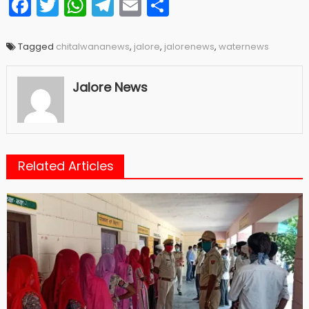
Facebook
Twitter
WhatsApp
Telegram
Email
Share
Tagged
chitalwananews
,
jalore
,
jalorenews
,
waternews
Jalore News
Related Articles