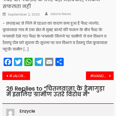
सफलता नहीं
Author
Posted
Jalore News
September 2, 2020
on
– सप्ताहभर से जिले में दहशत का कारण बना हुआ है पैंथर जालोर.
कूकावास गांव में एक खेत में सुबह बाजरे की फसल के बीच पैंथर के
पगमार्क देखे गए। पैंथर के पगमार्क मिलने पर ग्रामीणों ने वन विभाग व
रैस्क्यू टीम को सूचना दी। सूचना पर वन विभाग व रैस्क्यू टीम कूकावास
पहुंची। ग्रामीण […]
Facebook
Twitter
WhatsApp
Telegram
Email
Share
Post
#JALORE जालोर के बैरठ गांव में कोरोना पॉजिटिव मिला और फिर….
#MANDWLA मांडवला में चातुर्मास को पहुंचे ये आचार्य भगवंत
navigation
26 Replies to “
चितलवाना के हेमागुड़ा
में इसलिए ग्रामीण उतरे विरोध में
”
Enzycle