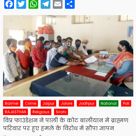
Facebook
Twitter
WhatsApp
Telegram
Email
Share
Barmer
Crime
Jaipur
Jalore
Jodhpur
National
Pali
RAJASTHAN
Religious
Sirohi
विप्र फाउंडेशन ने पाली के कोट बालीयान मे ब्राह्मण
परिवार पर हुए हमले के विरोध मे सौंपा ज्ञापन
Author