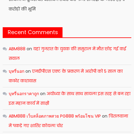
करोड़ों की भूमि
Recent Comments
ABM888
on
यहां गुजरात के युवक की ससुराल में मौत छोड़ गई कई
सवाल
บุหรี่นอก
on
एनडीपीएस एक्ट के प्रकरण में आरोपी को 5 साल का
कठोर कारावास
บุหรี่นอกราคาถูก
on
अयोध्या के साथ साथ सायला इस तरह से बन रहा
इस महान कार्य में साक्षी
ABM888 เว็บสล็อตภาพสวย PG888 พร้อมโซน VIP
on
चितलवाना
में पकड़े गए शातिर कोयला चोर