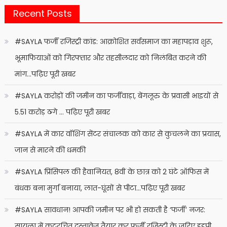
Recent Posts
#SAYLA फर्जी रजिस्ट्री कांड: आक्रोशित सर्वसमाज का महापड़ाव शुरू,
भूमाफियाओं को गिरफ्तार और तहसीलदार को निलंबित करने की
मांग…पढ़िए पूरी खबर
#SAYLA करोड़ों की जमीन का फर्जीवाड़ा, बेंगलूरु के प्रवासी भाइयों से
5.51 करोड़ ठगे … पढ़िए पूरी खबर
#SAYLA में कार वॉशिंग सेंटर संचालक को कार से कुचलने का प्रयास,
जान से मारने की धमकी
#SAYLA प्रिंसिपल की हैवानियत, 8वीं के छात्र को 2 घंटे ऑफिस में
बंधक बना मुर्गा बनाया, लात-घूंसों से पीटा…पढ़िए पूरी खबर
#SAYLA सावधान! आपकी जमीन पर भी हो सकती है ‘फर्जी’ नजर:
सायला में कूटरचित दस्तावेज तैयार कर फर्जी रजिस्ट्री के जरिए हड़पी