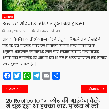
Crime
Sayla# ओटवाला रोड पर हुआ बड़ा हादसा
Author
Posted
shrawan singh
July 26, 2020
on
सायला के निकटवर्ती ओटवाला मोड में संतुलन बिगड़ने से गाड़ी खाई में
गिर गई ऐसे में सवार गंभीर रूप से घायल हो गया प्राप्त जानकारी के
अनुसार भंवरलाल पुत्र रामेश्वर लाल जाट निवासी रूपगढ़ जिला सीकर
अपनी गाड़ी से जालौर की ओर जा रहा था ऐसे में ओटवाला वाला मोड में गाड़ी
का संतुलन बिगड़ने […]
Facebook
Twitter
WhatsApp
Telegram
Email
Share
Post
जालोर में 3.0 तीव्रता का भूकंप, लोग सहमे
उम्मेदाबाद में बाइक का संतुलन बिगडऩे से युवक की मौत
navigation
25 Replies to “
जालोर की माउंटेन कैफे
में चल रहा था हुक्का बार, पुलिस ने की