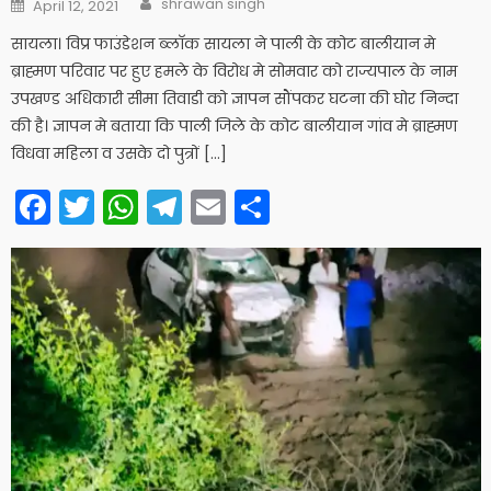
Posted
shrawan singh
April 12, 2021
on
सायला। विप्र फाउंडेशन ब्लाॅक सायला ने पाली के कोट बालीयान मे
ब्राह्मण परिवार पर हुए हमले के विरोध मे सोमवार को राज्यपाल के नाम
उपखण्ड अधिकारी सीमा तिवाडी को ज्ञापन सौंपकर घटना की घोर निन्दा
की है। ज्ञापन मे बताया कि पाली जिले के कोट बालीयान गांव मे ब्राह्मण
विधवा महिला व उसके दो पुत्रों […]
Facebook
Twitter
WhatsApp
Telegram
Email
Share