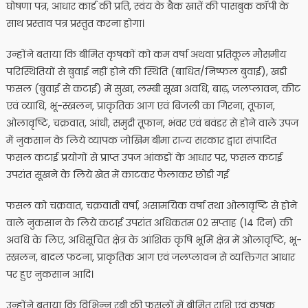
घोषणा पत्र, आधार कार्ड की प्रति, स्वंय के बैक खातें की पासबुक कॉपी के
साथ प्रस्ताव पत्र प्रस्तुत करना होगा।
उन्होंने बताया कि बीमित कृषकों को कम वर्षा अथवा प्रतिकूल मौसमीय
परिस्थितियों से बुवाई नहीं होने की स्थिति (बाधित/निष्फल बुवाई), खडी
फसल (बुवाई से कटाई) में सुखा, लम्बी सूखा अवधि, बाढ़, जलप्लावन, कीट
एवं व्याधि, भू-स्खलन, प्राकृतिक आग एवं बिजली का गिरना, तूफान,
ओलावृष्टि, चक्रवात, आंधी, समुद्री तूफान, भंवर एवं बवंडर से होने वाले उपज
में नुकसान के लिये व्यापक जोखिम बीमा राज्य सरकार द्वारा संपादित
फसल कटाई प्रयोगों से प्राप्त उपज आंकडों के आधार पर, फसल कटाई
उपरांत सूखने के लिये खेत में काटकर फैलाकर छोडी गई
फसल को चक्रवात, चक्रवाती वर्षा, असामयिक वर्षा तथा ओलावृष्टि से होने
वाले नुकसान के लिये कटाई उपरांत अधिकतम 02 सप्ताह (14 दिन) की
अवधि के लिए, अधिसूचित क्षेत्र के आंशिक कृषि भूमि क्षेत्र में ओलावृष्टि, भू-
स्खलन, बादल फटना, प्राकृतिक आग एवं जलप्लावन से व्यक्तिगत आधार
पर हुए नुकसान आदि।
उन्होंने बताया कि विभिन्न रबी की फसलों में बीमित राशि एवं कृषक