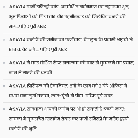
#SAYLA फर्जी रजिस्ट्री कांड: आक्रोशित सर्वसमाज का महापड़ाव शुरू,
भूमाफियाओं को गिरफ्तार और तहसीलदार को निलंबित करने की
मांग…पढ़िए पूरी खबर
#SAYLA करोड़ों की जमीन का फर्जीवाड़ा, बेंगलूरु के प्रवासी भाइयों से
5.51 करोड़ ठगे … पढ़िए पूरी खबर
#SAYLA में कार वॉशिंग सेंटर संचालक को कार से कुचलने का प्रयास,
जान से मारने की धमकी
#SAYLA प्रिंसिपल की हैवानियत, 8वीं के छात्र को 2 घंटे ऑफिस में
बंधक बना मुर्गा बनाया, लात-घूंसों से पीटा…पढ़िए पूरी खबर
#SAYLA सावधान! आपकी जमीन पर भी हो सकती है ‘फर्जी’ नजर:
सायला में कूटरचित दस्तावेज तैयार कर फर्जी रजिस्ट्री के जरिए हड़पी
करोड़ों की भूमि