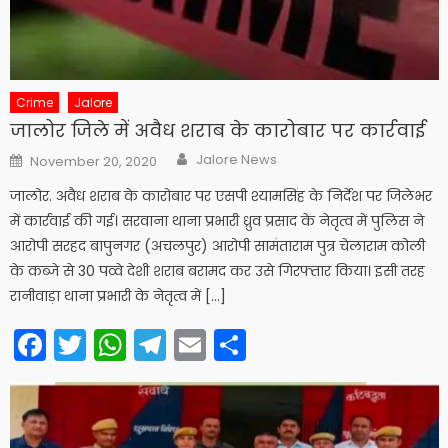
Crime
Jalore
जालोर जिले में अवैध शराब के कारोबार पर कार्रवाई
Author
Posted
Jalore News
November 20, 2020
on
जालोर. अवैध शराब के कारोबार पर एसपी श्यामसिंह के निर्देश पर जिलेभर
में कार्रवाई की गई। सरवाना थाना प्रभारी ध्रुव प्रसाद के नेतृत्व में पुलिस ने
आरोपी सरहद बापुनगर (अचलपुर) आरोपी सामंताराम पुत्र चेलाराम कोली
के कब्जे से 30 पव्वे देशी शराब बरामद कर उसे गिरफ्तार किया। इसी तरह
रानीवाड़ा थाना प्रभारी के नेतृत्व में […]
Facebook
Twitter
WhatsApp
Telegram
Email
Share