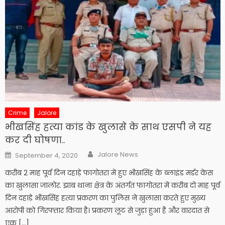
Crime
Jalore
भीखसिंह हत्या कांड के खुलासे के साथ एसपी ने यह
कर दी घोषणा..
Author
Posted
Jalore News
September 4, 2020
on
करीब 2 माह पूर्व दिन दहाड़े फागोतरा में हुए भीखसिंह के ब्लाइंड मर्डर केस
का खुलासा जालोर. झाब थाना क्षेत्र के अंतर्गत फागोतरा में करीब दो माह पूर्व
दिन दहाड़े भीखसिंह हत्या प्रकरण का पुलिस ने खुलासा करते हुए मुख्य
आरोपी को गिरफ्तार किया है। प्रकरण लूट से जुड़ा हुआ है और वारदात से
एक […]