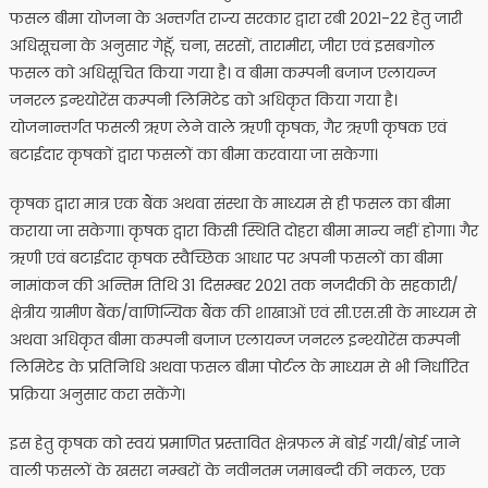
फसल बीमा योजना के अन्तर्गत राज्य सरकार द्वारा रबी 2021-22 हेतु जारी
अधिसूचना के अनुसार गेहूॅ, चना, सरसों, तारामीरा, जीरा एवं इसबगोल
फसल को अधिसूचित किया गया है। व बीमा कम्पनी बजाज एलायन्ज
जनरल इन्श्योरेंस कम्पनी लिमिटेड को अधिकृत किया गया है।
योजनान्तर्गत फसली ऋण लेने वाले ऋणी कृषक, गैर ऋणी कृषक एवं
बटाईदार कृषकों द्वारा फसलों का बीमा करवाया जा सकेगा।
कृषक द्वारा मात्र एक बैंक अथवा संस्था के माध्यम से ही फसल का बीमा
कराया जा सकेगा। कृषक द्वारा किसी स्थिति दोहरा बीमा मान्य नहीं होगा। गैर
ऋणी एवं बटाईदार कृषक स्वैच्छिक आधार पर अपनी फसलों का बीमा
नामांकन की अन्तिम तिथि 31 दिसम्बर 2021 तक नजदीकी के सहकारी/
क्षेत्रीय ग्रामीण बैंक/वाणिज्यिक बैंक की शाखाओं एवं सी.एस.सी के माध्यम से
अथवा अधिकृत बीमा कम्पनी बजाज एलायन्ज जनरल इन्श्योरेंस कम्पनी
लिमिटेड के प्रतिनिधि अथवा फसल बीमा पोर्टल के माध्यम से भी निर्धारित
प्रक्रिया अनुसार करा सकेंगे।
इस हेतु कृषक को स्वयं प्रमाणित प्रस्तावित क्षेत्रफल में बोई गयी/बोई जाने
वाली फसलों के खसरा नम्बरों के नवीनतम जमाबन्दी की नकल, एक