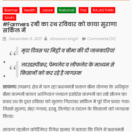
Barmer
Health
Jalore
National
Pali
RAJASTHAN
Sirohi
#Farmers रबी का रथ रविवार को छाया सुराणा
सर्किल में
Posted
Author
December 6, 2021
shrawan singh
Comments(31)
on
मृदा दिवस पर मिट्टी व बीमा की दी जानकारियां
लाउडस्पीकर, पेम्पलेट व लीफलेट के माध्यम से
किसानों को कर रहे है जागरूक
सायला।
उपखण्ड क्षेत्र में चल रहा प्रधानमंत्री फ़सल बीमा योजना के अधिकृत
बीमा कम्पनी बजाज आलियांज जनरल इंसोरेंस कम्पनी का रबी सीजन का
प्रचार रथ के द्वारा रविवार को सुराणा गिरदावर सर्किल में पूरे दिन प्रचार गया।
जिसमे सुराणा, खेड़ा गंगावा, हरमू, तिलोड़ा व दादाल के किसानों को जागरूक
किया।
सायला तहसील कोर्डिनेटर दिनेश कुमार ने बताया कि जिले में प्रधानमंत्री