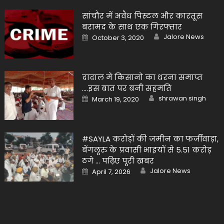
सांचौर में अवैध पिस्टल और कारतूस
बरामद के साथ एक गिरफ्तार
Author
Posted
Jalore News
October 3, 2020
on
दादाल मे किसानो का धरना समाप्त
….इस बात पर बनी सहमति
Author
Posted
shrawan singh
March 19, 2020
on
#SAYLA करोड़ों की जमीन का फर्जीवाड़ा,
बेंगलूरु के प्रवासी भाइयों से 5.51 करोड़
ठगे … पढ़िए पूरी खबर
Author
Posted
Jalore News
April 7, 2026
on