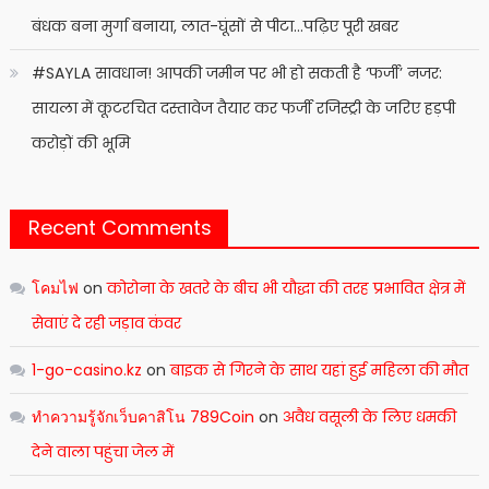
बंधक बना मुर्गा बनाया, लात-घूंसों से पीटा…पढ़िए पूरी खबर
#SAYLA सावधान! आपकी जमीन पर भी हो सकती है ‘फर्जी’ नजर:
सायला में कूटरचित दस्तावेज तैयार कर फर्जी रजिस्ट्री के जरिए हड़पी
करोड़ों की भूमि
Recent Comments
โคมไฟ
on
कोरोना के खतरे के बीच भी यौद्धा की तरह प्रभावित क्षेत्र में
सेवाएं दे रही जड़ाव कंवर
1-go-casino.kz
on
बाइक से गिरने के साथ यहां हुई महिला की मौत
ทำความรู้จักเว็บคาสิโน 789Coin
on
अवैध वसूली के लिए धमकी
देने वाला पहुंचा जेल में