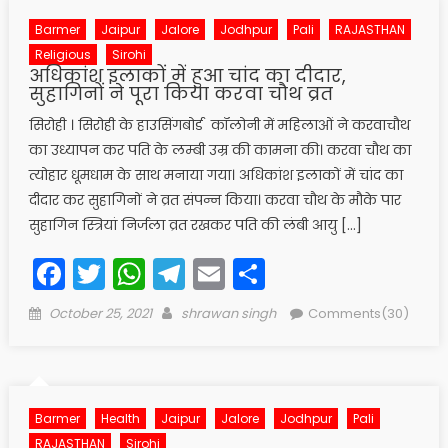
Barmer
Jaipur
Jalore
Jodhpur
Pali
RAJASTHAN
Religious
Sirohi
अधिकांश इलाकों में हुआ चांद का दीदार,
सुहागिनों ने पूरा किया करवा चौथ व्रत
सिरोही । सिरोही के हाउसिंगबोर्ड कॉलोनी में महिलाओं ने करवाचौथ
का उध्यापन कर पति के लम्बी उम्र की कामना की। करवा चौथ का
त्योहार धूमधाम के साथ मनाया गया। अधिकांश इलाकों में चांद का
दीदार कर सुहागिनों ने व्रत संपन्न किया। करवा चौथ के मौके पार
सुहागिन स्त्रियां निर्जला व्रत रखकर पति की लंबी आयु […]
Facebook
Twitter
WhatsApp
Telegram
Email
Share
Posted
Author
October 25, 2021
shrawan singh
Comments(30)
on
Barmer
Health
Jaipur
Jalore
Jodhpur
Pali
RAJASTHAN
Sirohi