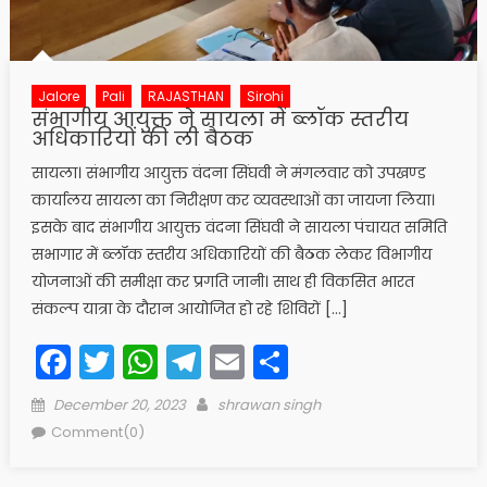
Jalore
Pali
RAJASTHAN
Sirohi
संभागीय आयुक्त ने सायला में ब्लॉक स्तरीय
अधिकारियों की ली बैठक
सायला। संभागीय आयुक्त वंदना सिंघवी ने मंगलवार को उपखण्ड
कार्यालय सायला का निरीक्षण कर व्यवस्थाओं का जायजा लिया।
इसके बाद संभागीय आयुक्त वंदना सिंघवी ने सायला पंचायत समिति
सभागार में ब्लॉक स्तरीय अधिकारियों की बैठक लेकर विभागीय
योजनाओं की समीक्षा कर प्रगति जानी। साथ ही विकसित भारत
संकल्प यात्रा के दौरान आयोजित हो रहे शिविरों […]
Facebook
Twitter
WhatsApp
Telegram
Email
Share
Posted
Author
December 20, 2023
shrawan singh
on
Comment(0)