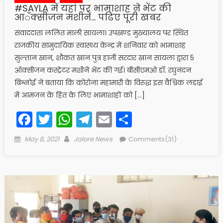
#SAYLA में यहां पर भामाशाह ने भेंट की
आॅक्सीजन मशीनें… पढिए पूरी खबर
संवाददाता ललित माली सायला। उपखण्ड मुख्यालय पर स्थित
राजकीय सामुदायिक स्वास्थ्य केन्द्र में शनिवार को भामाशाह
सुल्तान खान, शौकत खान पुत्र हाजी सरदार खान सायला द्वारा 5
ऑक्सीजन कंस्ट्रेटर मशीनें भेंट की गई। बीसीएमओ डाॅ. रघुनंदन
बिश्नोई ने बताया कि कोरोना महामारी के विरूद्ध इस वैश्विक लडाई
में आमजन के हित के लिए भामाशाहों को […]
Facebook
Twitter
WhatsApp
Telegram
Email
Share
Posted
Author
May 8, 2021
Jalore News
Comments(31)
on