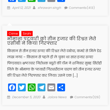
Posted
Author
April 12, 2021
shrawan singh
Comments(413)
on
Crime
Sirohi
भीमाना पटवारी को तीन हजार की रिश्वत लेते
एसीबी ने किया गिरफ्तार
किसान से तीन हजार रुपए की रिश्वत लेते दबोचा, कमरे से मिले डेढ़
लाख नगद – किसान से पहले ही ले चुका था सात हजार रुपए
पिण्डवाडा। भ्रष्टाचार निरोधक ब्यूरो की टीम ने शनिवार सुबह सिरोही
जिले के भीमाणा के पटवारी गिरधारीदान चारण को तीन हजार रुपए
की रिश्वत लेते गिरफ्तार कर लिया। उसने एक […]
Facebook
Twitter
WhatsApp
Telegram
Email
Share
Posted
Author
December 5, 2020
Jalore News
Comments(129)
on