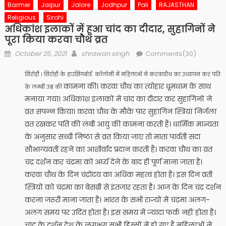
Barmer
Jaipur
Jalore
Jodhpur
Pali
RAJASTHAN
Religious
Sirohi
अधिकांश इलाकों में हुआ चांद का दीदार, सुहागिनों ने
पूरा किया करवा चौथ व्रत
Posted
Author
October 25, 2021
shrawan singh
Comments(30)
on
सिरोही । सिरोही के हाउसिंगबोर्ड कॉलोनी में महिलाओं ने करवाचौथ का उध्यापन कर पति
कामना की। करवा चौथ का त्योहार धूमधाम के साथ
के लम्बी उम्र की
मनाया गया। अधिकांश इलाकों में चांद का दीदार कर सुहागिनों ने
व्रत संपन्न किया। करवा चौथ के मौके पार सुहागिन स्त्रियां निर्जला
व्रत रखकर पति की लंबी आयु की कामना करती हैं। धार्मिक मान्यता
के अनुसार सच्ची निष्ठा से व्रत किया जाए तो माता पार्वती सदा
सौभाग्यवती रहने का आशीर्वाद प्रदान करती हैं। करवा चौथ का व्रत
चंद्र दर्शन कर चंद्रमा को अर्घ्य देने के बाद ही पूर्ण माना जाता है।
करवा चौथ के दिन चंद्रोदय का अधिक महत्व होता है। इस दिन व्रती
स्त्रियों को चंद्रमा का बेसब्री से इंतजार रहता है। आज के दिन चंद्र दर्शन
करना जरूरी माना जाता है। भारत के सभी राज्यों में चंद्रमा अलग-
अलग समय पर उदित होता है। इस समय में ज्यादा फर्क नहीं होता है।
चांद के दर्शन देश के लगभग सभी हिस्सों में हो गए हैं महिलाओं ने