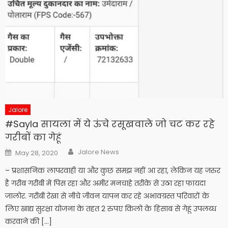
Jalore
#Sayla सायला में ये ऊंचे रसूखवाले जो चट कर रहे
गरीबों का गेहूं
Author
Posted
Jalore News
May 28, 2020
on
– प्रशासनिक लापरवाही या और कुछ समझ नहीं आ रहा, लेकिन यह जरुर
है गरीब गरीबी में पिस रहा और अमीर मनचाहे तरीके से उठा रहा फायदा
जालोर. गरीबी रेखा से नीचे जीवन यापन कर रहे अभावग्रस्त परिवारों के
लिए खाद्य सुरक्षा योजना के तहत 2 रुपए किलो के हिसाब से गेहूं उपलब्ध
करवाने की […]