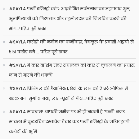
#SAYLA फर्जी रजिस्ट्री कांड: आक्रोशित सर्वसमाज का महापड़ाव शुरू,
भूमाफियाओं को गिरफ्तार और तहसीलदार को निलंबित करने की
मांग…पढ़िए पूरी खबर
#SAYLA करोड़ों की जमीन का फर्जीवाड़ा, बेंगलूरु के प्रवासी भाइयों से
5.51 करोड़ ठगे … पढ़िए पूरी खबर
#SAYLA में कार वॉशिंग सेंटर संचालक को कार से कुचलने का प्रयास,
जान से मारने की धमकी
#SAYLA प्रिंसिपल की हैवानियत, 8वीं के छात्र को 2 घंटे ऑफिस में
बंधक बना मुर्गा बनाया, लात-घूंसों से पीटा…पढ़िए पूरी खबर
#SAYLA सावधान! आपकी जमीन पर भी हो सकती है ‘फर्जी’ नजर:
सायला में कूटरचित दस्तावेज तैयार कर फर्जी रजिस्ट्री के जरिए हड़पी
करोड़ों की भूमि