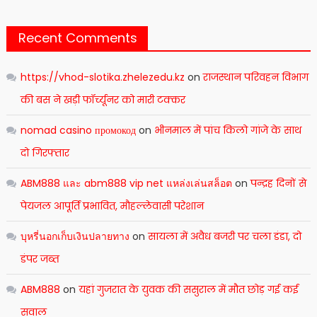
Recent Comments
https://vhod-slotika.zhelezedu.kz
on
राजस्थान परिवहन विभाग
की बस ने खड़ी फॉर्च्यूनर को मारी टक्कर
nomad casino промокод
on
भीनमाल में पांच किलो गांजे के साथ
दो गिरफ्तार
ABM888 และ abm888 vip net แหล่งเล่นสล็อต
on
पन्द्रह दिनों से
पेयजल आपूर्ति प्रभावित, मौहल्लेवासी परेशान
บุหรี่นอกเก็บเงินปลายทาง
on
सायला में अवैध बजरी पर चला डंडा, दो
डंपर जब्त
ABM888
on
यहां गुजरात के युवक की ससुराल में मौत छोड़ गई कई
सवाल