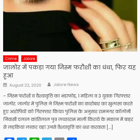
Crime
Jalore
जालोर में पकड़ा गया जिस्म फरौशी का धंधा, फिर यह
हुआ
Author
Posted
Jalore News
August 22, 2020
on
– जिस्म फरोशी व वैश्यावृत्ति का भंडाफोड़, 1 महिला व 3 युवक गिरफ्तार
जालोर. जालोर में पुलिस ने जिस्म फरोशी का कारोबार का खुलासा करते
हुए आरोपियों को गिरफ्तार किया। पुलिस के अनुसार रामनगर कॉलोनी
निवासी दलाल कांतिलाल पुत्र लच्छाराम माली किराये के मकान में बाहर
से लड़कियां लाकर यहां उनसे वैश्यावृत्ति का धंधा करवाता […]