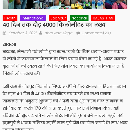
Health
International
Jodhpur
National
RAJASTHAN
40 दिन तक दौड़ 4000 किलोमीटर का लक्ष्य
Posted
Author
October 3, 2021
shrawan singh
Comments(29)
on
सायला।
सरकार, संस्थानों एवं लोगों द्वारा स्वस्थ रहने के लिए अलग-अलग प्रकार
से लोगों में जागरूकता फैलाने के लिए प्रयास किए जा रहे हैं। भारत सरकार
द्वारा लोगों को स्वस्थ रहने के लिए योग दिवस का आयोजन किया जाता है
जिससे लोग स्वस्थ रहें।
इसी क्रम में जोधपुर निवासी तनिष्क महर्षि ने फिट राजस्थान हिट राजस्थान
के तहत 40 दिन में 4000 किलोमीटर तय करने का लक्ष्य बनाया।
जानकारी के अनुसार शुक्रवार को अपनी यात्रा शुरू करने वाले तनिष्क ने
शनिवार को करीब 170 की यात्रा करते हुए जालोर में विश्राम किया, वही
रविवार को सुबह 4 बजे जालोर से रवाना होते हुए 8 बजे सायला पहुंचे जहां
ब्रह्मपुरी में धावक तनिष्क महर्षि एवम पूरी टीम का ढोल नगाड़े के साथ भव्य
स्वागत किया गया।