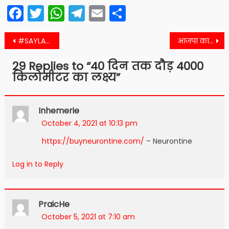
Facebook
Twitter
WhatsApp
Telegram
Email
Share
Post
#SAYLA पूर्व सरपंच, उपसरपंच सहित वार्ड पंचो के खिलाफ मामला दर्ज
भाजपा कार्यकर्ताओ द्वारा भागली टोल पर तीसरे दिन भी धरना जारी
navigation
29 Replies to “
40 दिन तक दौड़ 4000
किलोमीटर का लक्ष्य
”
Inhemerie
October 4, 2021 at 10:13 pm
https://buyneurontine.com/
– Neurontine
Log in to Reply
PraicHe
October 5, 2021 at 7:10 am