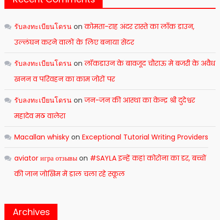
รับลงทะเบียนโดรน
on
कोमता-राह अंदर रास्ते का लाँक डाउन,
उल्लंघन करने वालों के लिए बनाया सेंटर
รับลงทะเบียนโดรน
on
लॉकडाउन के बावजूद चौराऊ मे बजरी के अवैध
खनन व परिवहन का काम जोरों पर
รับลงทะเบียนโดรน
on
जन-जन की आस्था का केन्द्र श्री दुदेश्वर
महादेव मठ वालेरा
Macallan whisky
on
Exceptional Tutorial Writing Providers
aviator игра отзывы
on
#SAYLA इन्हें कहां कोरोना का डर, बच्चों
की जान जोखिम में डाल चला रहे स्कूल
Archives