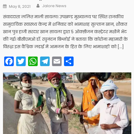
Author
Posted
Jalore News
May 8, 2021
on
संवाददाता ललित माली सायला। उपखण्ड मुख्यालय पर स्थित राजकीय
सामुदायिक स्वास्थ्य केन्द्र में शनिवार को भामाशाह सुल्तान खान, शौकत
खान पुत्र हाजी सरदार खान सायला द्वारा 5 ऑक्सीजन कंस्ट्रेटर मशीनें भेंट
की गई। बीसीएमओ डाॅ. रघुनंदन बिश्नोई ने बताया कि कोरोना महामारी के
विरूद्ध इस वैश्विक लडाई में आमजन के हित के लिए भामाशाहों को […]
Facebook
Twitter
WhatsApp
Telegram
Email
Share