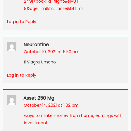
2491+book+a+flight&ei=UTF-
8&age=1m&fr2=time&btf=m
Log in to Reply
Neurontine
October 10, 2021 at 5:50 pm
Il Viagra Umano
Log in to Reply
Asset 250 Mg
October 14, 2021 at 1:02 pm
ways to make money from home, earnings with
investment