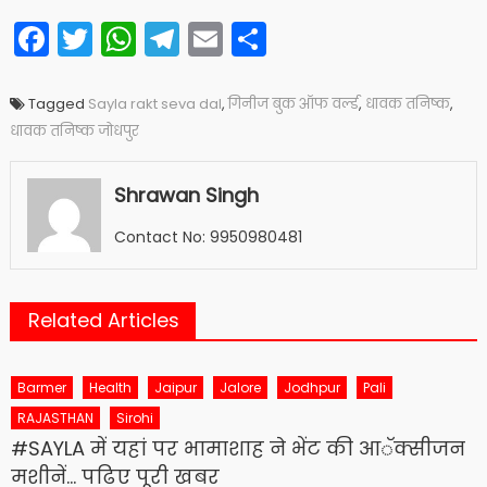
Facebook
Twitter
WhatsApp
Telegram
Email
Share
Tagged
Sayla rakt seva dal
,
गिनीज बुक ऑफ वर्ल्ड
,
धावक तनिष्क
,
धावक तनिष्क जोधपुर
Shrawan Singh
Contact No: 9950980481
Related Articles
Barmer
Health
Jaipur
Jalore
Jodhpur
Pali
RAJASTHAN
Sirohi
#SAYLA में यहां पर भामाशाह ने भेंट की आॅक्सीजन
मशीनें… पढिए पूरी खबर