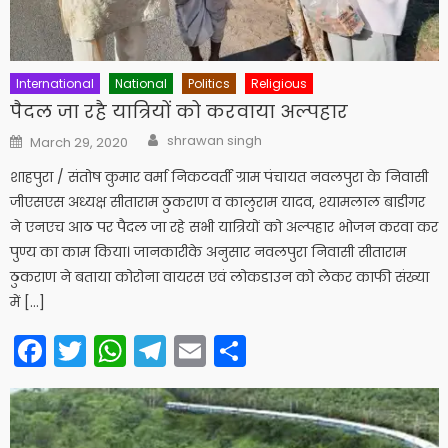
International
National
Politics
Religious
पैदल जा रहै यात्रियों को करवाया अल्पहार
Author
Posted
shrawan singh
March 29, 2020
on
शाहपुरा / संतोष कुमार वर्मा निकटवर्ती ग्राम पंचायत नवलपुरा के निवासी
जीएसएस अध्यक्ष सीताराम ठुकराण व कालुराम यादव, श्यामलाल बाडीगर
ने एनएच आठ पर पैदल जा रहे सभी यात्रियों को अल्पहार भोजन करवा कर
पुण्य का काम किया। जानकारीके अनुसार नवलपुरा निवासी सीताराम
ठुकराण ने बताया कोरोना वायरस एवं लोकडाउन को लेकर काफी संख्या
में […]
Facebook
Twitter
WhatsApp
Telegram
Email
Share