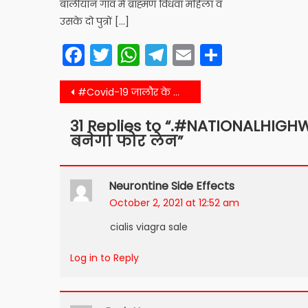
बालीयान गांव मे ब्राह्मण विधवा महिला व
उसके दो पुत्रों […]
Facebook
Twitter
WhatsApp
Telegram
Email
Share
Post
#Covid-19 जालौर के लिए अच्छी खबर कोरोना को मात दे 96 लोग पहुंचे अपने घर
navigation
31 Replies to “
.#NATIONALHIGHWA
बनेगा फोर लेन
”
Neurontine Side Effects
October 2, 2021 at 12:52 am
cialis viagra sale
Log in to Reply