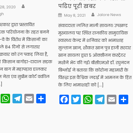
Author
पढिए पूरी खबर
28, 2020
Author
gh
Posted
Jalore News
May 8, 2021
on
सरकार द्वारा प्रस्तावित
संवाददाता ललित माली सायला। उपखण्ड
ड़क परियोजना के तहत बनने
मुख्यालय पर स्थित राजकीय सामुदायिक
स-वे के विरोध में किसानों का
स्वास्थ्य केन्द्र में शनिवार को भामाशाह
िछले 84 दिनों से लगातार
सुल्तान खान, शौकत खान पुत्र हाजी सरदार
क्रवार को रंग पकड़ लिया है,
खान सायला द्वारा 5 ऑक्सीजन कंस्ट्रेटर
ारों किसान बागोड़ा-दादाल सड़क
मशीनें भेंट की गई। बीसीएमओ डाॅ. रघुनंदन
ान बाग में महापड़ाव डालकर
बिश्नोई ने बताया कि कोरोना महामारी के
न नेता एंंव सुप्रीम कोर्ट वकील
विरूद्ध इस वैश्विक लडाई में आमजन के हित
…]
के लिए भामाशाहों को […]
cebook
Twitter
WhatsApp
Telegram
Email
Share
Facebook
Twitter
WhatsA
Teleg
Ema