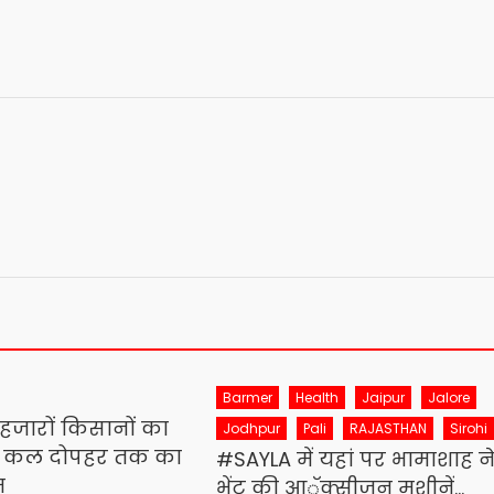
Barmer
Health
Jaipur
Jalore
ं हजारों किसानों का
Jodhpur
Pali
RAJASTHAN
Sirohi
, कल दोपहर तक का
#SAYLA में यहां पर भामाशाह न
म
भेंट की आॅक्सीजन मशीनें…