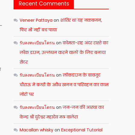
Recent Comments
Veneer Pattaya
on
शांतिर था यह नकबजन,
र-
फिर भी नहीं बच पाया
รับลงทะเบียนโดรน
on
कोमता-राह अंदर रास्ते का
लाँक डाउन, उल्लंघन करने वालों के लिए बनाया
सेंटर
य
รับลงทะเบียนโดรน
on
लॉकडाउन के बावजूद
चौराऊ मे बजरी के अवैध खनन व परिवहन का काम
जोरों पर
รับลงทะเบียนโดรน
on
जन-जन की आस्था का
केन्द्र श्री दुदेश्वर महादेव मठ वालेरा
Macallan whisky
on
Exceptional Tutorial