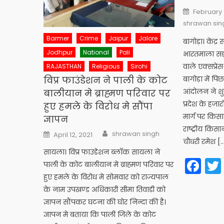
Posted
February 
on
shrawan sin
Barmer
Crime
Jaipur
Jalore
बागोड़ा। केंद्र 
Jodhpur
National
Pali
भारतमाला स
वाले एक्सप्रे
RAJASTHAN
Religious
Sirohi
विप्र फाउंडेशन ने पाली के कोट
बागोड़ा में प
आंदोलन ने शु
बालीयान मे ब्राह्मण परिवार पर
प्रदेश के हज
हुए हमले के विरोध मे सौंपा
मार्ग पर किस
ज्ञापन
राष्ट्रीय किसा
Author
Posted
shrawan singh
April 12, 2021
on
चौधरी रमेश [
सायला। विप्र फाउंडेशन ब्लाॅक सायला ने
Fa
पाली के कोट बालीयान मे ब्राह्मण परिवार पर
हुए हमले के विरोध मे सोमवार को राज्यपाल
के नाम उपखण्ड अधिकारी सीमा तिवाडी को
ज्ञापन सौंपकर घटना की घोर निन्दा की है।
ज्ञापन मे बताया कि पाली जिले के कोट