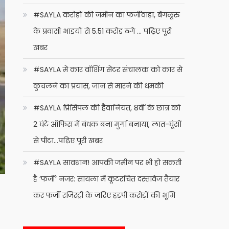
#SAYLA करोड़ों की जमीन का फर्जीवाड़ा, बेंगलूरु
के प्रवासी भाइयों से 5.51 करोड़ ठगे … पढ़िए पूरी
खबर
#SAYLA में कार वॉशिंग सेंटर संचालक को कार से
कुचलने का प्रयास, जान से मारने की धमकी
#SAYLA प्रिंसिपल की हैवानियत, 8वीं के छात्र को
2 घंटे ऑफिस में बंधक बना मुर्गा बनाया, लात-घूंसों
से पीटा…पढ़िए पूरी खबर
#SAYLA सावधान! आपकी जमीन पर भी हो सकती
है ‘फर्जी’ नजर: सायला में कूटरचित दस्तावेज तैयार
कर फर्जी रजिस्ट्री के जरिए हड़पी करोड़ों की भूमि