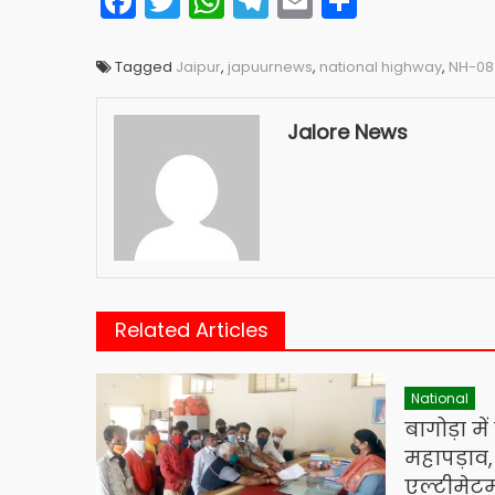
Facebook
Twitter
WhatsApp
Telegram
Email
Share
Tagged
Jaipur
,
japuurnews
,
national highway
,
NH-08
Jalore News
Related Articles
National
बागोड़ा मे
महापड़ाव
एल्टीमेट