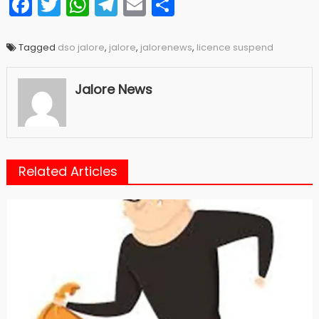
Facebook
Twitter
WhatsApp
Telegram
Email
Share
Tagged
dso jalore
,
jalore
,
jalorenews
,
licence suspend
Jalore News
Related Articles