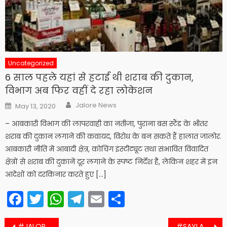
Uncategorized
6 साल पहले यहां से हटाई थी शराब की दुकान,
विभाग अब फिर वहीं दे रहा लोकेशन
Author
Posted
Jalore News
May 13, 2020
on
– आबकारी विभाग की लापरवाही का नतीजा, पुराना बस स्टैंड के भीतर
शराब की दुकान लगाने की कवायद, विरोध के बन सकते हैं हालात जालोर.
आबकारी नीति में आबादी क्षेत्र, कोचिंग इंस्टीट्यूट तथा संभावित विवादित
क्षेत्रों से शराब की दुकानें दूर लगाने के स्पष्ट निर्देश है, लेकिन शहर में इन
आदेशों को दरकिनार करते हुए […]
Facebook
Twitter
WhatsApp
Telegram
Email
Share
Post
#JALORE बढ़ते जा रहे कोरोना के मरीज, कोरोना का आंकड़ा 100 के पास पहुंचा
#SAYLA सायला में गायों के लिए यहां बना नया शेड, जहां यह हुआ खास