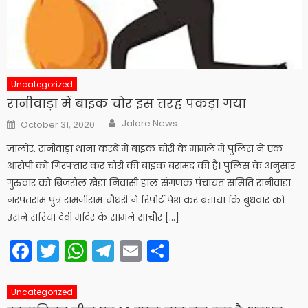
Uncategorized
रानीवाड़ा में बाइक चोर इस तरह पकड़ा गया
Author
Posted
Jalore News
October 31, 2020
on
जालोर. रानीवाड़ा थाना कस्बे में बाइक चोरी के मामले में पुलिस ने एक
आरोपी को गिरफ्तार कर चोरी की बाइक बरामद की है। पुलिस के अनुसार
गुरुवार को बिजरोल खेड़ा निवासी हाल संगणक पंचायत समिति रानीवाड़ा
नरपतराम पुत्र रामजीराम चौधरी ने रिपोर्ट पेश कर बताया कि बुधवार को
उसने सरिया देवी मंदिर के सामने सांचौर […]
Facebook
Twitter
WhatsApp
Telegram
Email
Share
Uncategorized