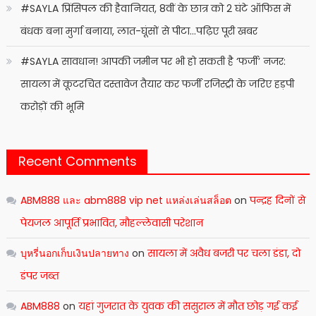
#SAYLA प्रिंसिपल की हैवानियत, 8वीं के छात्र को 2 घंटे ऑफिस में
बंधक बना मुर्गा बनाया, लात-घूंसों से पीटा…पढ़िए पूरी खबर
#SAYLA सावधान! आपकी जमीन पर भी हो सकती है ‘फर्जी’ नजर:
सायला में कूटरचित दस्तावेज तैयार कर फर्जी रजिस्ट्री के जरिए हड़पी
करोड़ों की भूमि
Recent Comments
ABM888 และ abm888 vip net แหล่งเล่นสล็อต
on
पन्द्रह दिनों से
पेयजल आपूर्ति प्रभावित, मौहल्लेवासी परेशान
บุหรี่นอกเก็บเงินปลายทาง
on
सायला में अवैध बजरी पर चला डंडा, दो
डंपर जब्त
ABM888
on
यहां गुजरात के युवक की ससुराल में मौत छोड़ गई कई