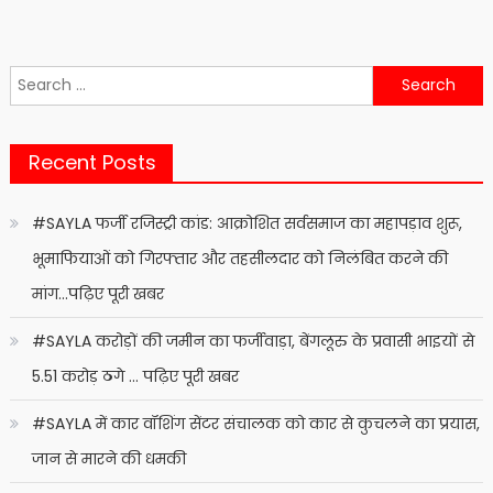
Search
for:
Recent Posts
#SAYLA फर्जी रजिस्ट्री कांड: आक्रोशित सर्वसमाज का महापड़ाव शुरू,
भूमाफियाओं को गिरफ्तार और तहसीलदार को निलंबित करने की
मांग…पढ़िए पूरी खबर
#SAYLA करोड़ों की जमीन का फर्जीवाड़ा, बेंगलूरु के प्रवासी भाइयों से
5.51 करोड़ ठगे … पढ़िए पूरी खबर
#SAYLA में कार वॉशिंग सेंटर संचालक को कार से कुचलने का प्रयास,
जान से मारने की धमकी