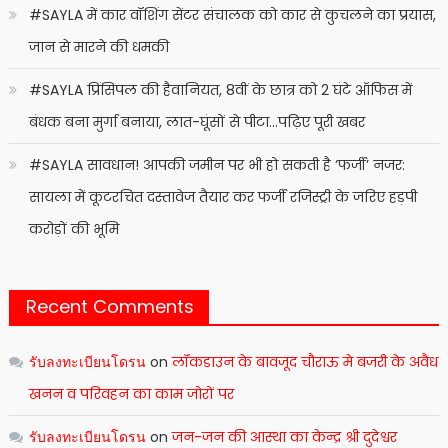
#SAYLA में कार वॉशिंग सेंटर संचालक को कार से कुचलने का प्रयास,
जान से मारने की धमकी
#SAYLA प्रिंसिपल की हैवानियत, 8वीं के छात्र को 2 घंटे ऑफिस में
बंधक बना मुर्गा बनाया, लात-घूंसों से पीटा…पढ़िए पूरी खबर
#SAYLA सावधान! आपकी जमीन पर भी हो सकती है ‘फर्जी’ नजर:
सायला में कूटरचित दस्तावेज तैयार कर फर्जी रजिस्ट्री के जरिए हड़पी
करोड़ों की भूमि
Recent Comments
รับลงทะเบียนโดรน
on
लॉकडाउन के बावजूद चौराऊ मे बजरी के अवैध
खनन व परिवहन का काम जोरों पर
รับลงทะเบียนโดรน
on
जन-जन की आस्था का केन्द्र श्री दुदेश्वर