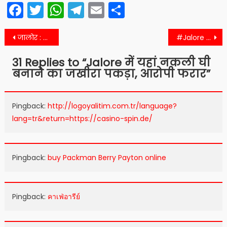
Facebook
Twitter
WhatsApp
Telegram
Email
Share
Post
जालोर : दो जगह बजरी खनन पर कार्रवाई, पकड़े ट्रैक्टर व लोडर
#Jalore जालोर जिले की सीमाएं सील
navigation
31 Replies to “
Jalore में यहां नकली घी
बनाने का जखीरा पकड़ा, आरोपी फरार
”
Pingback:
http://logoyalitim.com.tr/language?
lang=tr&return=https://casino-spin.de/
Pingback:
buy Packman Berry Payton online
Pingback:
คาเฟ่อารีย์