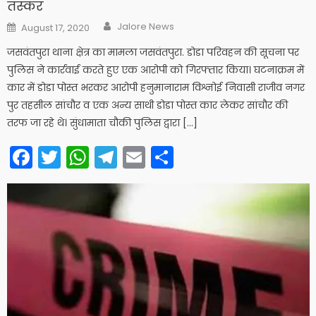
तस्कर
Author
Posted
Jalore News
August 17, 2020
on
जसवंतपुरा थाना क्षेत्र का मामला जसवंतपुरा. डोडा परिवहन की सूचना पर
पुलिस ने कार्रवाई करते हुए एक आरोपी को गिरफ्तार किया। घटनाक्रम में
कार में डोडा पोस्त भरकर आरोपी हनुमानाराम विश्नोई निवासी राजीव नगर
पुर तहसील सांचौर व एक अन्य साथी डोडा पोस्त कार लेकर सांचौर की
तरफ जा रहे थे। सुंधामाता चौकी पुलिस द्वारा […]
Facebook
Twitter
WhatsApp
Telegram
Email
Share