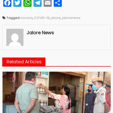
Facebook
Twitter
WhatsApp
Telegram
Email
Share
Tagged
corona
,
COVID-19
,
jalore
,
jalorenews
Jalore News
Related Articles