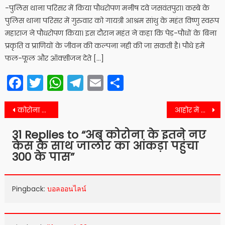
-पुलिस थाना परिसर में किया पौधरोपण मनीष दवे जसवंतपुरा। कस्बे के
पुलिस थाना परिसर में गुरुवार को गायत्री आश्रम सांथु के महंत विष्णु स्वरूप
महाराज ने पौधरोपण किया। इस दौरान महंत ने कहा कि पेड़-पौधों के बिना
प्रकृति व प्राणियों के जीवन की कल्पना नही की जा सकती है। पौधे हमें
फल-फूल और ऑक्सीजन देते […]
Facebook
Twitter
WhatsApp
Telegram
Email
Share
Post
कोरोना महामारी से बचाव के लिए दिलवाई शपथ
आहोर में दो बहनों की मौत छोड़ गई कई सवाल
navigation
31 Replies to “
अब कोरोना के इतने नए
केस के साथ जालोर का आंकड़ा पहुंचा
300 के पास
”
Pingback:
บอลออนไลน์