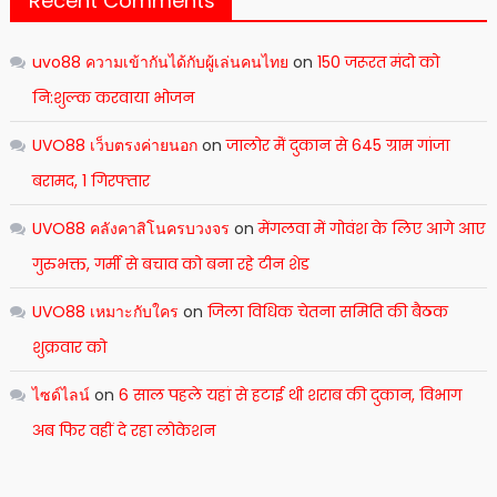
Recent Comments
uvo88 ความเข้ากันได้กับผู้เล่นคนไทย
on
150 जरूरत मंदो को
नि:शुल्क करवाया भोजन
UVO88 เว็บตรงค่ายนอก
on
जालोर मेंं दुकान से 645 ग्राम गांजा
बरामद, 1 गिरफ्तार
UVO88 คลังคาสิโนครบวงจร
on
मेंगलवा में गोवंश के लिए आगे आए
गुरुभक्त, गर्मी से बचाव को बना रहे टीन शेड
UVO88 เหมาะกับใคร
on
जिला विधिक चेतना समिति की बैठक
शुक्रवार को
ไซด์ไลน์
on
6 साल पहले यहां से हटाई थी शराब की दुकान, विभाग
अब फिर वहीं दे रहा लोकेशन