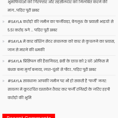
भूमाफियाओं को गिरफ्तार और तहसीलदार को निलंबित करने की
मांग…पढ़िए पूरी खबर
#SAYLA करोड़ों की जमीन का फर्जीवाड़ा, बेंगलूरु के प्रवासी भाइयों से
5.51 करोड़ ठगे … पढ़िए पूरी खबर
#SAYLA में कार वॉशिंग सेंटर संचालक को कार से कुचलने का प्रयास,
जान से मारने की धमकी
#SAYLA प्रिंसिपल की हैवानियत, 8वीं के छात्र को 2 घंटे ऑफिस में
बंधक बना मुर्गा बनाया, लात-घूंसों से पीटा…पढ़िए पूरी खबर
#SAYLA सावधान! आपकी जमीन पर भी हो सकती है ‘फर्जी’ नजर:
सायला में कूटरचित दस्तावेज तैयार कर फर्जी रजिस्ट्री के जरिए हड़पी
करोड़ों की भूमि