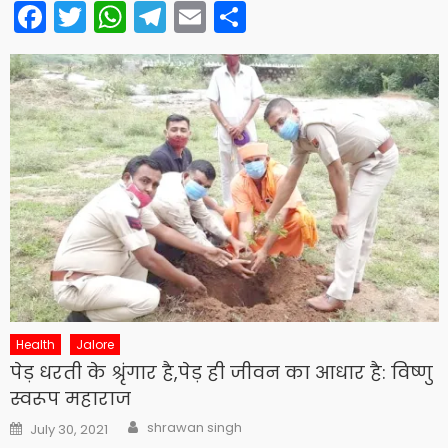
Facebook
Twitter
WhatsApp
Telegram
Email
Share
Health
Jalore
पेड़ धरती के श्रृंगार है,पेड़ ही जीवन का आधार है: विष्णु
स्वरूप महाराज
Author
Posted
shrawan singh
July 30, 2021
on