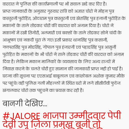
वारदात ने पुलिस की कार्यप्रणाली पर भी सवाल खडे कर दिए है।
प्राप्त जानकारी के अनुसार गुरूवार रात्रि को अज्ञात चोरो ने मोहन पुत्र
कस्तुरजी पुरोहित, ओटाराम पुत्र कस्तुरजी एवं खेतसिंह पुत्र हंजाजी पुरोहित के
मकानों के ताले तोडकर चोरी की वारदात को अंजाम दिया है। चोरो नें
मकानों में रखी तिजोरी, अलमारी एवं बक्सों के ताले तोडकर सोने चांदी के
आभूषण एवं नकदी चुरा ले गए। इसी प्रकार थानसिंह पुत्र कसाजी,
गणपतसिंह पुत्र मोडसिंह, गोपाल पुत्र हंजारजी एवं पहाडसिंह पुत्र आसुजी
पुरोहित के मकानों के भी चोरो ने ताले तोडकर चोरी की वारदात को अंजाम
दिया है। लेकिन मकान मालिकों के व्यवसाय के लिए अन्य राज्यों में
निवास करने के चलते चोरी हुए सामान की जानकारी प्राप्त नही हो पाई है।
घटना की सूचना पर एएसआई बाबूलाल एवं कांस्टेबल अशोक कुमार मौके
पर पहुंचे। वही पुलिस गली मौहल्लों में स्थित घरों में लगे सीसीटीवी फुटेज
खंगालकर चोरो तक पहुंचने का प्रयास कर रही है।
बानगी देखिए…
#JALORE भाजपा उम्मीदवार पेपी
देवी उप जिला प्रमुख बनी तो