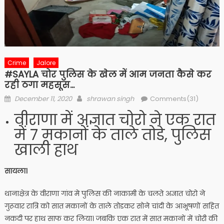
Crime
Jalore
#SAYLA चोर पुलिस के खेल में आम जनता कैसे कर
रही ठगा महसूस…
Posted
Author
December 11, 2020
shrawan singh
Comments(31)
on
वीराणा में अज्ञात चोरो ने एक रात
में 7 मकानों के ताले तोडे, पुलिस
खाली हाथ
सायला।
थानाक्षेत्र के वीराणा गांव मे पुलिस की नाकामी के चलते अज्ञात चोरो ने
गुरूवार रात्रि को सात मकानों के ताले तोडकर सोने चांदी के आभूषणों सहित
नकदी पर हाथ साफ कर लिया। जबकि एक रात में सात मकानों में चोरी की