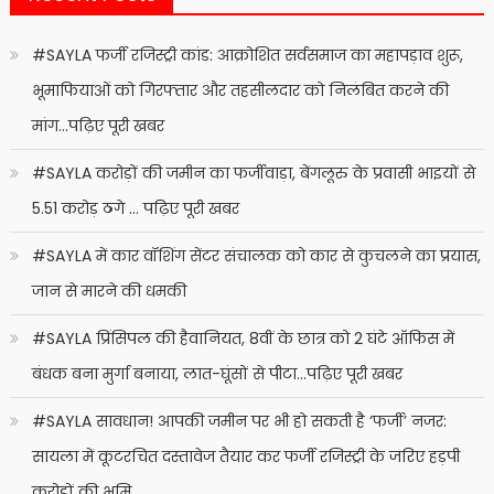
#SAYLA फर्जी रजिस्ट्री कांड: आक्रोशित सर्वसमाज का महापड़ाव शुरू,
भूमाफियाओं को गिरफ्तार और तहसीलदार को निलंबित करने की
मांग…पढ़िए पूरी खबर
#SAYLA करोड़ों की जमीन का फर्जीवाड़ा, बेंगलूरु के प्रवासी भाइयों से
5.51 करोड़ ठगे … पढ़िए पूरी खबर
#SAYLA में कार वॉशिंग सेंटर संचालक को कार से कुचलने का प्रयास,
जान से मारने की धमकी
#SAYLA प्रिंसिपल की हैवानियत, 8वीं के छात्र को 2 घंटे ऑफिस में
बंधक बना मुर्गा बनाया, लात-घूंसों से पीटा…पढ़िए पूरी खबर
#SAYLA सावधान! आपकी जमीन पर भी हो सकती है ‘फर्जी’ नजर:
सायला में कूटरचित दस्तावेज तैयार कर फर्जी रजिस्ट्री के जरिए हड़पी
करोड़ों की भूमि