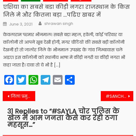
एशिया का सबसे बडा कीड़ी नगरा राजस्थान के किस
जिले मे और कितना बड़ा ….पढिए खबर में
Author
Posted
shrawan singh
June 3, 2021
on
केवलाराम परमार भीनमाल। सबसे बड़ा महल, हवेली, कोई परिवार या
कॉलोनी तो आपने खूब देखी होगी, मगर चीटियों की सबसे बड़ी कॉलोनी
देखनी हो तो जालोर जिले के भीनमाल उपखंड के गांव निम्बावास चले
आइए। इस कॉलोनी को स्थानीय भाषा में कीड़ी नगरी या कीड़ी नगरा भी
कहा जाता है। दावा तो ये भी है […]
Facebook
Twitter
WhatsApp
Telegram
Email
Share
Post
जिला प्रमुख व प्रधान के चुनाव आज, तो जिले में कितने मिले कोरोना संक्रमित… देखे जिले के सभी प्रमुख खबरें
#SANCHORE नर्मदा मुख्य नहर में गिरी 3 लड़कियां, एक को सुरक्षित निकाला, दो की मौत
navigation
31 Replies to “
#SAYLA चोर पुलिस के
खेल में आम जनता कैसे कर रही ठगा
महसूस…
”