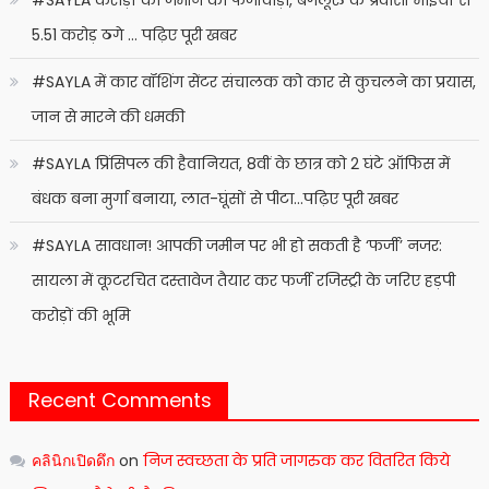
#SAYLA करोड़ों की जमीन का फर्जीवाड़ा, बेंगलूरु के प्रवासी भाइयों से
5.51 करोड़ ठगे … पढ़िए पूरी खबर
#SAYLA में कार वॉशिंग सेंटर संचालक को कार से कुचलने का प्रयास,
जान से मारने की धमकी
#SAYLA प्रिंसिपल की हैवानियत, 8वीं के छात्र को 2 घंटे ऑफिस में
बंधक बना मुर्गा बनाया, लात-घूंसों से पीटा…पढ़िए पूरी खबर
#SAYLA सावधान! आपकी जमीन पर भी हो सकती है ‘फर्जी’ नजर:
सायला में कूटरचित दस्तावेज तैयार कर फर्जी रजिस्ट्री के जरिए हड़पी
करोड़ों की भूमि
Recent Comments
คลินิกเปิดดึก
on
निज स्वच्छता के प्रति जागरुक कर वितरित किये