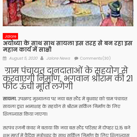
Jalore
अयोध्या के साथ साथ सायला इस तरह से बन रहा इस
महान कार्य में साक्षी
Posted
Author
August 5, 2020
Jalore News
Comments(30)
on
ग्राम पंचायत दानदाताओं के सहयोग से
करवाएगी निर्माण, भगवान श्रीराम की 21
फीट ऊंची मूर्ति लगेगी
सायला.
उपखण्ड मुख्यालय पर नया बस स्टैंड में बुधवार को ग्राम पंचायत
सायला द्वारा भामाशाह के सहयोग से श्रीराम सर्किल निर्माण के लिए
शिलान्यास किया जाएगा।
सरपंच रजनी कंवर ने बताया कि नया बस स्टैंड परिसर में दोपहर 12.15 बजे
शुभ मुहुर्त में वैदिक मंत्रोच्चार के साथ सर्किल निर्माण के लिए शिलान्यास