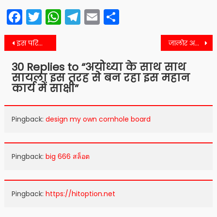
Facebook
Twitter
WhatsApp
Telegram
Email
Share
Post
इस परिवार को लापरवाही पर यह चुकता करनी पड़ी कीमत
जालोर अब इस तरह से झेल रहा कोरोना की मार
navigation
30 Replies to “
अयोध्या के साथ साथ
सायला इस तरह से बन रहा इस महान
कार्य में साक्षी
”
Pingback:
design my own cornhole board
Pingback:
big 666 สล็อต
Pingback:
https://hitoption.net