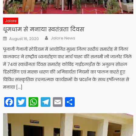
Jalore
धूमधाम से मनाया स्वतंत्रता दिवस
Author
Posted
Jalore News
August 16, 2020
on
पूंजाजी गेनाजी स्टेडियम में आयोजित मुख्य जिला स्तरीय समारोह में जिला
कलक्टर ने राष्ट्रीय ध्वजारोहण कर मार्च पास्ट की सलामी ली जालोर जिले
में 74वां स्वाधीनता दिवस समारोह कोविड गाईडलाईंस के अनुरूप सोशल
डिस्टेंसिंग एवं मास्क धारण की अनिवार्यता नियमों का पालन करते हुए
विविध सांस्कृतिक रचनात्मक कार्यक्रमों के प्रदर्शन के साथ हर्षोल्लास से
मनाया […]
Facebook
Twitter
WhatsApp
Telegram
Email
Share