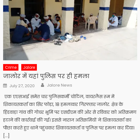
Crime
Jalore
जालोर में यहां पुलिस पर ही हमला
Author
Posted
Jalore News
July 27, 2020
on
एक एएसआई समेत चार पुलिसकर्मी चोटिल, वायरलैस रूम में
शिकायतकर्ता का सिर फोड़ा, 18 हमलावार गिरफ्तार जालोर. क्षेत्र के
हिंडवाड़ा गांव की गोचर भूमि पर एसडीएम की ओर से रविवार को अतिक्रमण
हटाने की कार्रवाई की गई। इससे नाराज अतिक्रमियों ने शिकायतर्का का
पीछा करते हुए थाने पहुंचकर शिकायतकर्ता व पुलिस पर हमला कर दिया।
[…]