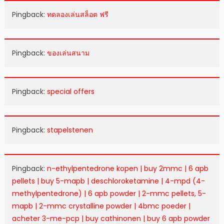
Pingback:
ทดลองเล่นสล็อต ฟรี
Pingback:
ของเล่นสนาม
Pingback:
special offers
Pingback:
stapelstenen
Pingback:
n-ethylpentedrone kopen | buy 2mmc | 6 apb
pellets | buy 5-mapb | deschloroketamine | 4-mpd (4-
methylpentedrone) | 6 apb powder | 2-mmc pellets, 5-
mapb | 2-mmc crystalline powder | 4bmc poeder |
acheter 3-me-pcp | buy cathinonen | buy 6 apb powder