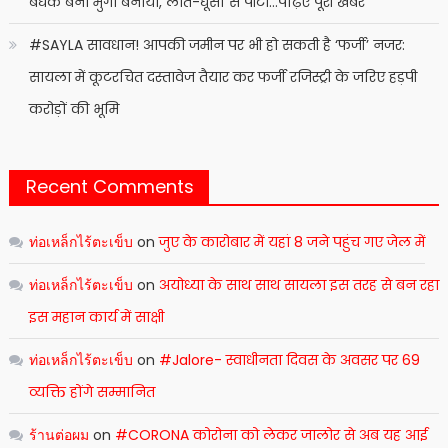
बंधक बना मुर्गा बनाया, लात-घूंसों से पीटा…पढ़िए पूरी खबर
#SAYLA सावधान! आपकी जमीन पर भी हो सकती है ‘फर्जी’ नजर:
सायला में कूटरचित दस्तावेज तैयार कर फर्जी रजिस्ट्री के जरिए हड़पी
करोड़ों की भूमि
Recent Comments
ท่อเหล็กไร้ตะเข็บ
on
जुए के कारोबार में यहां 8 जने पहुंच गए जेल में
ท่อเหล็กไร้ตะเข็บ
on
अयोध्या के साथ साथ सायला इस तरह से बन रहा
इस महान कार्य में साक्षी
ท่อเหล็กไร้ตะเข็บ
on
#Jalore- स्वाधीनता दिवस के अवसर पर 69
व्यक्ति होंगे सम्मानित
ร้านต่อผม
on
#CORONA कोरोना को लेकर जालोर से अब यह आई