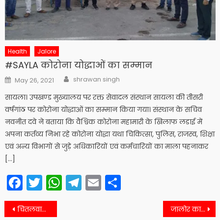
Health
Jalore
#SAYLA कोरोना योद्धाओं का सम्मान
Author
Posted
shrawan singh
May 26, 2021
on
सायला। उपखण्ड मुख्यालय पर रक्त सेवादल संस्थान सायला की तीसरी
वर्षगांठ पर कोरोना योद्धाओं का सम्मान किया गया। संस्थान के सचिव
नवनीत दवे ने बताया कि वैश्विक कोरोना महामारी के खिलाफ लडाई में
अपना कर्तव्य निभा रहे कोरोना योद्धा यथा चिकित्सा, पुलिस, राजस्व, शिक्षा
एवं अन्य विभागों से जुड़े अधिकारियों एवं कर्मचारियों का माला पहनाकर
[…]
Facebook
Twitter
WhatsApp
Telegram
Email
Share
Post
चितलवाना तहसील के 6 राजस्व ग्रामों की सीमाओं में परिवर्तन
जालोर का मदनपुरी आखिर गिरफ्तार