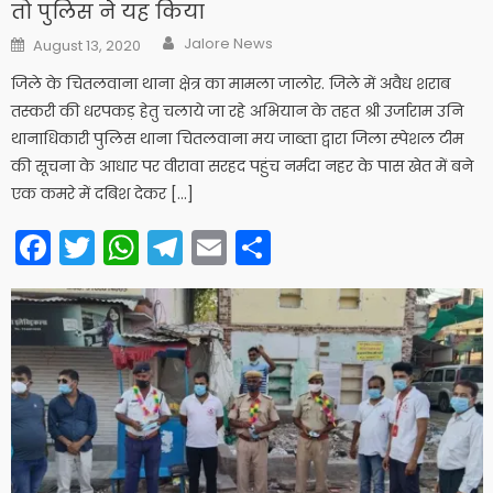
तो पुलिस ने यह किया
Author
Posted
Jalore News
August 13, 2020
on
जिले के चितलवाना थाना क्षेत्र का मामला जालोर. जिले में अवैध शराब
तस्करी की धरपकड़ हेतु चलाये जा रहे अभियान के तहत श्री उर्जाराम उनि
थानाधिकारी पुलिस थाना चितलवाना मय जाब्ता द्वारा जिला स्पेशल टीम
की सूचना के आधार पर वीरावा सरहद पहुंच नर्मदा नहर के पास खेत में बने
एक कमरे में दबिश देकर […]
Facebook
Twitter
WhatsApp
Telegram
Email
Share