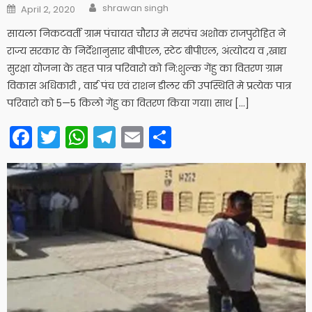
Author
Posted
shrawan singh
April 2, 2020
on
सायला निकटवर्ती ग्राम पंचायत चौराउ मे सरपंच अशोक राजपुरोहित ने
राज्य सरकार के निर्देशानुसार बीपीएल, स्टेट बीपीएल, अंत्योदय व ,खाद्य
सुरक्षा योजना के तहत पात्र परिवारो को नि:शुल्क गेंहु का वितरण ग्राम
विकास अधिकारी , वार्ड पंच एवं राशन डीलर की उपस्थिति मे प्रत्येक पात्र
परिवारो को 5—5 किलो गेंहु का वितरण किया गया। साथ […]
Facebook
Twitter
WhatsApp
Telegram
Email
Share