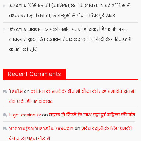
#SAYLA प्रिंसिपल की हैवानियत, 8वीं के छात्र को 2 घंटे ऑफिस में
बंधक बना मुर्गा बनाया, लात-घूंसों से पीटा…पढ़िए पूरी खबर
#SAYLA सावधान! आपकी जमीन पर भी हो सकती है ‘फर्जी’ नजर:
सायला में कूटरचित दस्तावेज तैयार कर फर्जी रजिस्ट्री के जरिए हड़पी
करोड़ों की भूमि
Recent Comments
โคมไฟ
on
कोरोना के खतरे के बीच भी यौद्धा की तरह प्रभावित क्षेत्र में
सेवाएं दे रही जड़ाव कंवर
1-go-casino.kz
on
बाइक से गिरने के साथ यहां हुई महिला की मौत
ทำความรู้จักเว็บคาสิโน 789Coin
on
अवैध वसूली के लिए धमकी
देने वाला पहुंचा जेल में