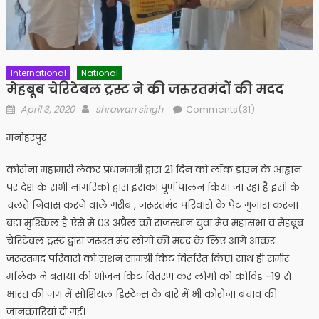
International
National
मेहबूब चेरिटेबल ट्रस्ट ने की जरूरतमंदों की मदद
Posted
Author
April 3, 2020
shrawan singh
Comments(31)
on
मनोहरपुर
कोरोना महामारी लेकर प्रधानमंत्री द्वारा 21 दिन को लॉक डाउन के आह्वान
पर देश के सभी नागरिको द्वारा इसका पूर्ण पालन किया जा रहा है इसी के
चलते निवास करने वाले गरीब , जरूरतमंद परिवारो के पेट गुजारा करना
बडा मुश्किल है ऐसे मे 03 अप्रैल को राजस्थान युवा मेव महासभा व मेहबूब
चैरिटेबल ट्रस्ट द्वारा जरूरत मंद लोगो की मदद के लिए आगे आकर
जरूरतमंद परिवारो को राशन सामग्री किट वितरित किए। साथ ही समीर
मलिक ने बताया की ​भोजन किट वितरण कर लोगो को कोविड -19 से
भारत की जंग में सोशियल डिस्टेन्स के बारे में भी कोरोना बचाव की
जानकारियां दी गई।