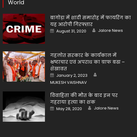
World
बागोड़ा में शादी समारोह में फायरिंग का
यह आरोपी गिरफ्तार
Author
Posted
Jalore News
August 31, 2020
on
गहलोत सरकार के कार्यकाल में
भ्रष्टाचार एवं अपराध का ग्राफ बढा –
शेखावत
Author
Posted
January 2, 2023
on
MUKESH VAISHNAV
विवाहिता की मौत के बाद इन पर
गहराया हत्या का शक
Author
Posted
Jalore News
May 28, 2020
on