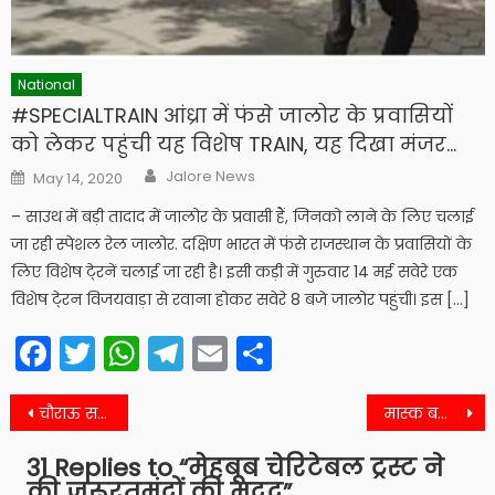
National
#SPECIALTRAIN आंध्रा में फंसे जालोर के प्रवासियों
को लेकर पहुंची यह विशेष TRAIN, यह दिखा मंजर…
Author
Posted
Jalore News
May 14, 2020
on
– साउथ में बड़ी तादाद में जालोर के प्रवासी हैं, जिनको लाने के लिए चलाई
जा रही स्पेशल रेल जालोर. दक्षिण भारत में फंसे राजस्थान के प्रवासियों के
लिए विशेष टे्रनें चलाई जा रही है। इसी कड़ी में गुरुवार 14 मई सवेरे एक
विशेष टे्रन विजयवाड़ा से रवाना होकर सवेरे 8 बजे जालोर पहुंची। इस […]
Facebook
Twitter
WhatsApp
Telegram
Email
Share
Post
चौराऊ सरपंच ने पात्र परिवारो को डोर टू डोर नि:शुल्क गेंहु का वितरण
मास्क बनाकर निःशुल्क बांटे
navigation
31 Replies to “
मेहबूब चेरिटेबल ट्रस्ट ने
की जरूरतमंदों की मदद
”