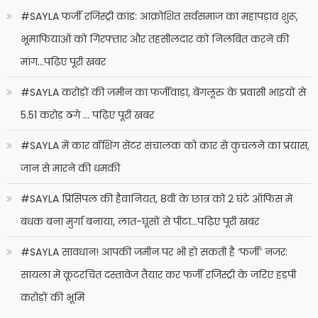
#SAYLA फर्जी रजिस्ट्री कांड: आक्रोशित सर्वसमाज का महापड़ाव शुरू,
भूमाफियाओं को गिरफ्तार और तहसीलदार को निलंबित करने की
मांग…पढ़िए पूरी खबर
#SAYLA करोड़ों की जमीन का फर्जीवाड़ा, बेंगलूरु के प्रवासी भाइयों से
5.51 करोड़ ठगे … पढ़िए पूरी खबर
#SAYLA में कार वॉशिंग सेंटर संचालक को कार से कुचलने का प्रयास,
जान से मारने की धमकी
#SAYLA प्रिंसिपल की हैवानियत, 8वीं के छात्र को 2 घंटे ऑफिस में
बंधक बना मुर्गा बनाया, लात-घूंसों से पीटा…पढ़िए पूरी खबर
#SAYLA सावधान! आपकी जमीन पर भी हो सकती है ‘फर्जी’ नजर:
सायला में कूटरचित दस्तावेज तैयार कर फर्जी रजिस्ट्री के जरिए हड़पी
करोड़ों की भूमि