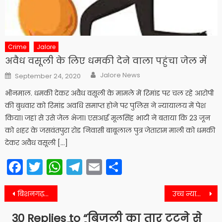
Crime
Jalore
अवैध वसूली के लिए धमकी देने वाला पहुंचा जेल में
Author
Posted
Jalore News
September 24, 2020
on
भीनमाल. धमकी देकर अवैध वसूली के मामले में रिमांड पर चल रहे आरोपी
की बुधवार को रिमांड अवधि समाप्त होने पर पुलिस ने न्यायालय में पेश
किया। जहां से उसे जेल भेजा। एसआई मूलसिंह भाटी ने बताया कि 23 जून
को शहर के जसवंतपुरा रोड निवासी बाबूलाल पुत्र जेताराम माली को धमकी
देकर अवैध वसूली […]
Facebook
Twitter
WhatsApp
Telegram
Email
Share
Post
बिशनगढ़ : प्रेम प्रसंग से परेशान युवक ने की आत्महत्या
उच्च न्यायालय ने जारी किया स्टे और अधिकारी करवा रहे काम
navigation
30 Replies to “
बिजली का तार टूटने से