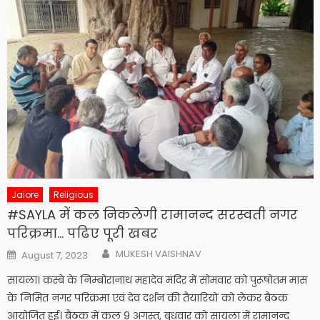
Jalore
Religious
#SAYLA में कल निकलेगी रामानन्द सरस्वती नगर
परिक्रमा… पढिए पूरी खबर
Author
Posted
MUKESH VAISHNAV
August 7, 2023
on
सायला। कस्बे के निम्बोरानाथ महादेव मंदिर में सोमवार को पुरूषोतम मास
के निमित नगर परिक्रमा एवं देव दर्शन की तैयारियों को लेकर बैठक
आयोजित हुई। बैठक में कल 9 अगस्त, बुधवार को सायला में रामानन्द