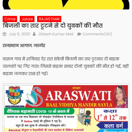
Crime
Jalore
RAJASTHAN
बिजली का तार टूटने से दो युवकों की मौत
Posted
Author
July 5, 2020
Dinesh Kumar Mali
Comments(30)
on
राजस्थान आगाज. जालोर
वासन गांव में शनिवार देर रात 11केवी बिजली का तार टूटकर दो बाइक
चालकों पर गिर गया। जिससे बाइक सवार दोनों युवकों की मौत हो गई, वहीं
बाइक जलकर राख हो गई।