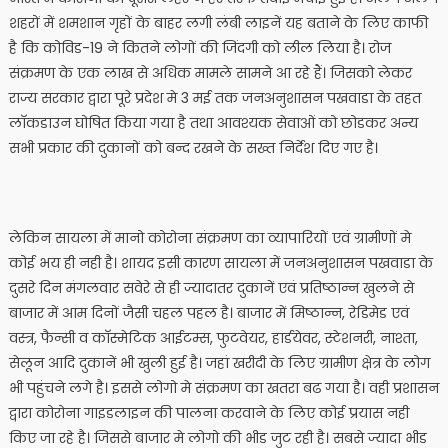
शहरों में शमशान गृहों के बाहर लगी लंबी लाइनें यह बताने के लिए काफी
है कि कोविड-19 ने कितने लोगों की जिंदगी को लील लिया है। रोज
संक्रमण के एक लाख से अधिक मामले सामने आ रहे हैं। जिसको लेकर
राज्य सरकार द्वारा पूरे प्रदेश मे 3 मई तक जनअनुशासन पखवाडा के तहत
लाॅकडाउन घोषित किया गया है तथा आवश्यक सेवाओं को छोडकर अन्य
सभी प्रकार की दुकानों को बन्द रखने के सख्त निर्देश दिए गए है।
लेकिन सायला में मानो कोरोना संक्रमण का व्यापारियों एवं ग्रामीणों मे
कोई भय ही नही है। शायद इसी कारण सायला में जनअनुशासन पखवाडा के
दुसरे दिन मंगलवार सवेरे से ही ज्यादातर दुकानें एवं प्रतिष्ठान्न खुलने से
बाजार में आम दिनों जैसी चहल पहल है। बाजार में मिष्ठान्न, रेडिमेड एवं
वस्त्र, फैन्सी व काॅस्मेटिक आईटम्स, फुटवेयर, हार्डयेवर, स्टेशनरी, नाश्ता,
सेलून आदि दुकानें भी खुली हुई है। जहां खरीदी के लिए ग्रामीण क्षेत्र के लोग
भी पहुंचने लगे है। इससे लोगो मे संक्रमण का खतरा बढ गया है। वही प्रशासन
द्वारा कोरोना गाइडलाइन की पालना करवाने के लिए कोई प्रयास नही
किए जा रहे है। जिससे बाजार मे लोगो की भीड जुट रही है। सबसे ज्यादा भीड