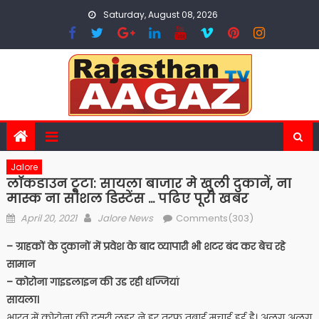
Skip
Saturday, August 08, 2026
to
content
Jalore
लाॅकडाउन टूटा: सायला बाजार मे खुली दुकानें, ना
मास्क ना सोशल डिस्टेंस … पढिए पूरी खबर
Posted
Author
April 20, 2021
Jalore News
Comments(303)
on
– ग्राहकों के दुकानों में प्रवेश के बाद व्यापारी भी शटर बंद कर बेच रहे
सामान
– कोरोना गाइडलाइन की उड रही धज्जियां
सायला।
भारत में कोरोना की दूसरी लहर ने हर तरफ तबाई मचाई हुई है। अलग अलग