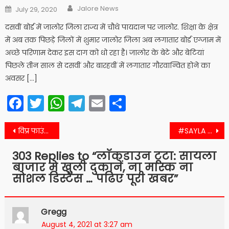
Author
Posted
Jalore News
July 29, 2020
on
दसवीं बोर्ड में जालोर जिला राज्य में चौथे पायदान पर जालोर. शिक्षा के क्षेत्र
में अब तक पिछड़े जिलों में शुमार जालोर जिला अब लगातार बोर्ड एग्जाम में
अच्छे परिणाम देकर इस दाग को धो रहा है। जालोर के बेटे और बेटियां
पिछले तीन साल से दसवीं और बारहवीं में लगातार गौरवान्वित होने का
अवसर […]
Facebook
Twitter
WhatsApp
Telegram
Email
Share
Post
विप्र फाउंडेशन ने पाली के कोट बालीयान मे ब्राह्मण परिवार पर हुए हमले के विरोध मे सौंपा ज्ञापन
#SAYLA मे लॉकडाउन की अवहेलना: जन अनुशासन पखवाड़ा के लगातार तीसरे दिन उडी कोविड गाइडलाइन की धज्जियां
navigation
303 Replies to “
लाॅकडाउन टूटा: सायला
बाजार मे खुली दुकानें, ना मास्क ना
सोशल डिस्टेंस … पढिए पूरी खबर
”
Gregg
August 4, 2021 at 3:27 am