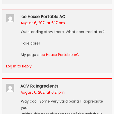
Ice House Portable AC
August 6, 2021 at 6:17 pm
Outstanding story there. What occurred after?
Take care!
My page ::
Ice House Portable AC
Log in to Reply
ACV Rx Ingredients
August 6, 2021 at 6:21 pm
Way cool! Some very valid points! I appreciate
you
writing this post plus the rest of the website is