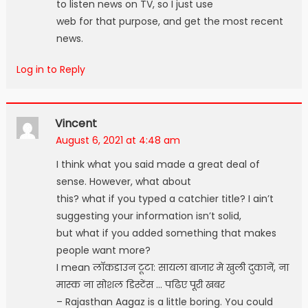
to listen news on TV, so I just use
web for that purpose, and get the most recent
news.
Log in to Reply
Vincent
August 6, 2021 at 4:48 am
I think what you said made a great deal of
sense. However, what about
this? what if you typed a catchier title? I ain’t
suggesting your information isn’t solid,
but what if you added something that makes
people want more?
I mean लाॅकडाउन टूटा: सायला बाजार मे खुली दुकानें, ना
मास्क ना सोशल डिस्टेंस … पढिए पूरी खबर
– Rajasthan Aagaz is a little boring. You could