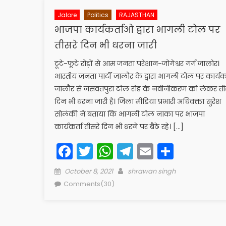
Jalore
Politics
RAJASTHAN
भाजपा कार्यकर्ताओ द्वारा भागली टोल पर
तीसरे दिन भी धरना जारी
टूटे-फूटे रोड़ों से आम जनता परेशान-जोगेश्वर गर्ग जालोर।
भारतीय जनता पार्टी जालौर के द्वारा भागली टोल पर कार्यकर
जालौर से जसवंतपुरा टोल रोड के नवीनीकरण को लेकर ती
दिन भी धरना जारी है। जिला मीडिया प्रभारी अधिवक्ता सुरेश
सोलंकी ने बताया कि भागली टोल नाका पर भाजपा
कार्यकर्ता तीसरे दिन भी धरने पर बैठे रहे। […]
Facebook
Twitter
WhatsApp
Telegram
Email
Share
Posted
Author
October 8, 2021
shrawan singh
on
Comments(30)