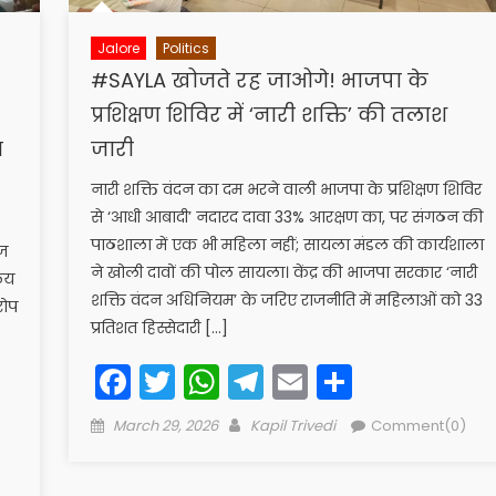
Jalore
Politics
#SAYLA खोजते रह जाओगे! भाजपा के
प्रशिक्षण शिविर में ‘नारी शक्ति’ की तलाश
त
जारी
नारी शक्ति वंदन का दम भरने वाली भाजपा के प्रशिक्षण शिविर
से ‘आधी आबादी’ नदारद दावा 33% आरक्षण का, पर संगठन की
पाठशाला में एक भी महिला नहीं; सायला मंडल की कार्यशाला
ाज
ने खोली दावों की पोल सायला। केंद्र की भाजपा सरकार ‘नारी
लय
शक्ति वंदन अधिनियम’ के जरिए राजनीति में महिलाओं को 33
रोप
प्रतिशत हिस्सेदारी […]
Facebook
Twitter
WhatsApp
Telegram
Email
Share
Posted
Author
March 29, 2026
Kapil Trivedi
Comment(0)
on