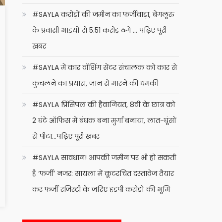
#SAYLA करोड़ों की जमीन का फर्जीवाड़ा, बेंगलूरु
के प्रवासी भाइयों से 5.51 करोड़ ठगे … पढ़िए पूरी
खबर
#SAYLA में कार वॉशिंग सेंटर संचालक को कार से
कुचलने का प्रयास, जान से मारने की धमकी
#SAYLA प्रिंसिपल की हैवानियत, 8वीं के छात्र को
2 घंटे ऑफिस में बंधक बना मुर्गा बनाया, लात-घूंसों
से पीटा…पढ़िए पूरी खबर
#SAYLA सावधान! आपकी जमीन पर भी हो सकती
है ‘फर्जी’ नजर: सायला में कूटरचित दस्तावेज तैयार
कर फर्जी रजिस्ट्री के जरिए हड़पी करोड़ों की भूमि