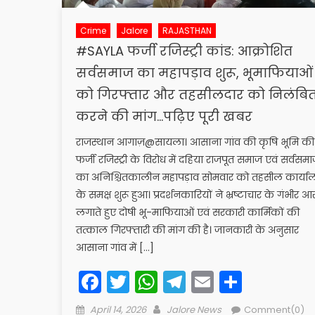
Crime
Jalore
RAJASTHAN
#SAYLA फर्जी रजिस्ट्री कांड: आक्रोशित
सर्वसमाज का महापड़ाव शुरू, भूमाफियाओं
को गिरफ्तार और तहसीलदार को निलंबि
करने की मांग…पढ़िए पूरी खबर
राजस्थान आगाज़@​सायला। आसाना गांव की कृषि भूमि की
फर्जी रजिस्ट्री के विरोध में दहिया राजपूत समाज एवं सर्वसम
का अनिश्चितकालीन महापड़ाव सोमवार को तहसील कार्या
के समक्ष शुरू हुआ। प्रदर्शनकारियों ने भ्रष्टाचार के गंभीर आ
लगाते हुए दोषी भू-माफियाओं एवं सरकारी कार्मिकों की
तत्काल गिरफ्तारी की मांग की है। ​जानकारी के अनुसार
आसाना गांव में […]
Facebook
Twitter
WhatsApp
Telegram
Email
Share
Posted
Author
April 14, 2026
Jalore News
Comment(0)