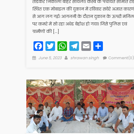
तोडकर निकाला बाहर सायला। कस्बे के पंचायत समिति रो
स्थित एक मोबाइल की दुकान में रविवार सवेरे अज्ञात कारणो
से आग लग गई। आगजनी के दौरान दुकान के ऊपरी मंजिल
पर कमरे में सो रहा अधेड बेहोश हो गया। जिसे पुलिस एवं
ग्रामीणों की […]
Facebook
Twitter
WhatsApp
Telegram
Email
Share
Posted
Author
June 5, 2023
shrawan singh
Comment(0)
on