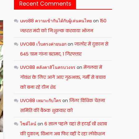
Recent Comments
uvo88 ความเข้ากันได้กับผู้เล่นคนไทย
on
150
जरूरत मंदो को नि:शुल्क करवाया भोजन
UVO88 เว็บตรงค่ายนอก
on
जालोर मेंं दुकान से
645 ग्राम गांजा बरामद, 1 गिरफ्तार
UVO88 คลังคาสิโนครบวงจร
on
मेंगलवा में
गोवंश के लिए आगे आए गुरुभक्त, गर्मी से बचाव
को बना रहे टीन शेड
UVO88 เหมาะกับใคร
on
जिला विधिक चेतना
समिति की बैठक शुक्रवार को
ไซด์ไลน์
on
6 साल पहले यहां से हटाई थी शराब
की दुकान, विभाग अब फिर वहीं दे रहा लोकेशन