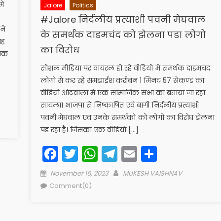
ें
Jalore
Politics
#Jalore निर्दलीय प्रत्याशी पवनी मेघवाल
ने
के समर्थक दाडमचंद को झेलना पडा लोगो
ाह
का विरोध
ायक
सोशल मीडिया पर वायरल हो रहे वीडियों में समर्थक दाडमचंद
लोगो से कर रहे समझाईश करीबन 1 मिनट 57 सेकण्ड का
वीडियो ओटवाला में एक सामाजिक सभा का बताया जा रहा
सायला। भाजपा से निष्काषित एवं बागी निर्दलीय प्रत्याशी
पवनी मेघवाल एवं उनके समर्थकों को लोगो का विरोध झेलना
पड रहा है। जिसका एक वीडियो […]
Facebook
Twitter
WhatsApp
Telegram
Email
Share
Posted
Author
November 16, 2023
MUKESH VAISHNAV
on
Comment(0)