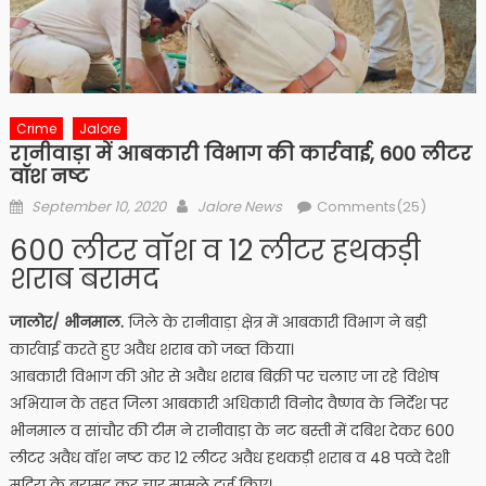
Crime
Jalore
रानीवाड़ा में आबकारी विभाग की कार्रवाई, 600 लीटर
वॉश नष्ट
Posted
Author
September 10, 2020
Jalore News
Comments(25)
on
600 लीटर वॉश व 12 लीटर हथकड़ी
शराब बरामद
जालोर/ भीनमाल.
जिले के रानीवाड़ा क्षेत्र में आबकारी विभाग ने बड़ी
कार्रवाई करते हुए अवैध शराब को जब्त किया।
आबकारी विभाग की ओर से अवैध शराब बिक्री पर चलाए जा रहे विशेष
अभियान के तहत जिला आबकारी अधिकारी विनोद वैष्णव के निर्देश पर
भीनमाल व सांचौर की टीम ने रानीवाड़ा के नट बस्ती में दबिश देकर 600
लीटर अवैध वॉश नष्ट कर 12 लीटर अवैध हथकड़ी शराब व 48 पव्वे देशी
मदिरा के बरामद कर चार मामले दर्ज किए।