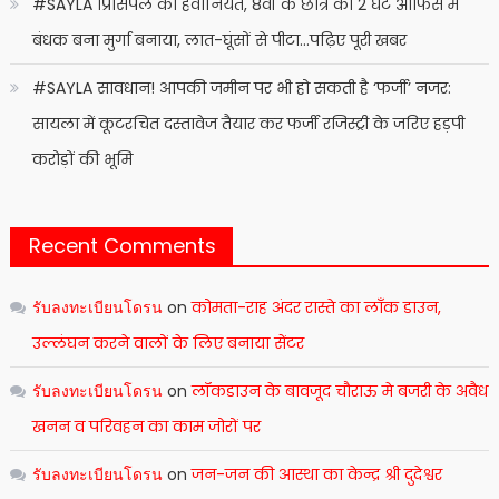
#SAYLA प्रिंसिपल की हैवानियत, 8वीं के छात्र को 2 घंटे ऑफिस में
बंधक बना मुर्गा बनाया, लात-घूंसों से पीटा…पढ़िए पूरी खबर
#SAYLA सावधान! आपकी जमीन पर भी हो सकती है ‘फर्जी’ नजर:
सायला में कूटरचित दस्तावेज तैयार कर फर्जी रजिस्ट्री के जरिए हड़पी
करोड़ों की भूमि
Recent Comments
รับลงทะเบียนโดรน
on
कोमता-राह अंदर रास्ते का लाँक डाउन,
उल्लंघन करने वालों के लिए बनाया सेंटर
รับลงทะเบียนโดรน
on
लॉकडाउन के बावजूद चौराऊ मे बजरी के अवैध
खनन व परिवहन का काम जोरों पर
รับลงทะเบียนโดรน
on
जन-जन की आस्था का केन्द्र श्री दुदेश्वर