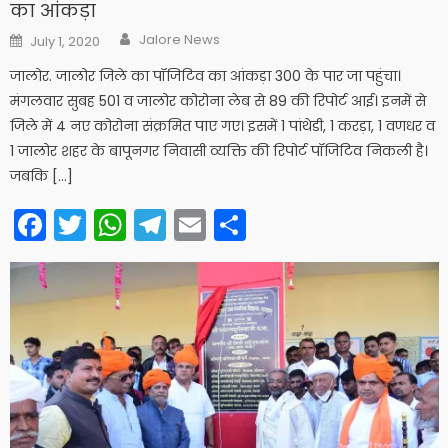
का आंकड़ा
Author
Posted
Jalore News
July 1, 2020
on
जालोर. जालोर जिले का पॉजिटिव का आंकड़ा 300 के पार जा पहुंचा।
मंगलवार सुबह 501 व जालोर कोरोना लेब से 89 की रिपोर्ट आई। इनमें से
जिले में 4 नए कोरोना संक्रमित पाए गए। इसमें 1 पांथेडी, 1 करड़ा, 1 वणधर व
1 जालोर शहर के बापूनगर निवासी व्यक्ति की रिपोर्ट पॉजिटिव निकली है।
जबकि […]
Facebook
Twitter
WhatsApp
Telegram
Email
Share