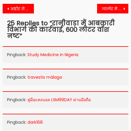
Post
आहोर से दो युवतियों को युवक भगा ले गए…जानिये क्या है मामला
जालोर में यहां टांके में मिले दो शव, जांच में जुटी पुलिस
navigation
25 Replies to “
रानीवाड़ा में आबकारी
विभाग की कार्रवाई, 600 लीटर वॉश
नष्ट
”
Pingback:
Study Medicine in Nigeria
Pingback:
travestis málaga
Pingback:
คู่มือแทงบอล LSM99DAY ผ่านมือถือ
Pingback:
dark168