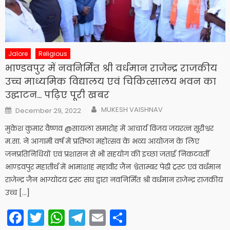
Jalore
Religious
भाण्डवपुर में नवनिर्मित श्री वर्धमान राजेन्द्र राजकीय
उच्च माध्यमिक विद्यालय एवं चिकित्सालय भवन का
उद्घाटन… पढ़िए पूरी खबर
Author
Posted
MUKESH VAISHNAV
December 29, 2022
on
मुकेश कुमार वैष्णव @सायला समारोह में आचार्य विजय जयरत्न सूरीश्वर
म.सा. ने आगामी वर्ष में प्रतिष्ठा महोत्सव के भव्य आयोजन के लिए
जनप्रतिनिधियों एवं प्रशासन से भी सहयोग की इच्छा जताई निकटवर्ती
भाण्डवपुर महातीर्थ में भामाशाह महावीर जैन श्वेताम्बर पेढी ट्रस्ट एवं वर्धमान
राजेन्द्र जैन भाग्योदय ट्रस्ट संघ द्वारा नवनिर्मित श्री वर्धमान राजेन्द्र राजकीय
उच्च […]
Facebook
Twitter
WhatsApp
Telegram
Email
Share