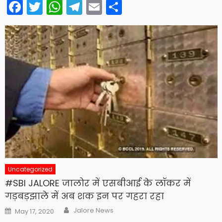
Facebook
Twitter
WhatsApp
Telegram
Email
Share
Uncategorized
#SBI JALORE जालोर में एसबीआई के लॉकर में
गड़बड़झाले में अब शक इन पर गहरा रहा
Author
Posted
Jalore News
May 17, 2020
on