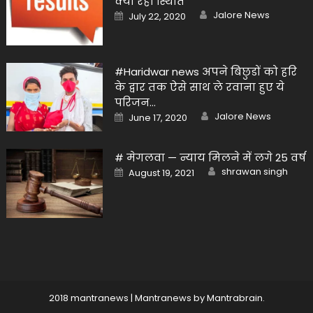
क्या रही स्थिति
Author
Posted
Jalore News
July 22, 2020
on
#Haridwar news अपने बिछुडों को हरि
के द्वार तक ऐसे साथ ले रवाना हुए ये
परिजन…
Author
Posted
Jalore News
June 17, 2020
on
# मेगलवा — न्याय मिलने में लगे 25 वर्ष
Author
Posted
shrawan singh
August 19, 2021
on
2018 mantranews
|
Mantranews by
Mantrabrain
.