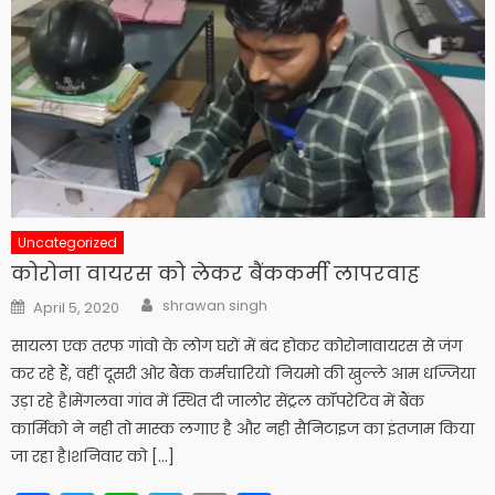
Uncategorized
कोरोना वायरस को लेकर बैंककर्मी लापरवाह
Author
Posted
shrawan singh
April 5, 2020
on
सायला एक तरफ गांवो के लोग घरों में बंद होकर कोरोनावायरस से जंग
कर रहे हैं, वहीं दूसरी ओर बैंक कर्मचारियों नियमो की खुल्ले आम धज्जिया
उड़ा रहे है।मेंगलवा गांव में स्थित दी जालोर सेंट्रल कॉपरेटिव में बैंक
कार्मिको ने नही तो मास्क लगाए है और नही सैनिटाइज का इंतजाम किया
जा रहा है।शनिवार को […]