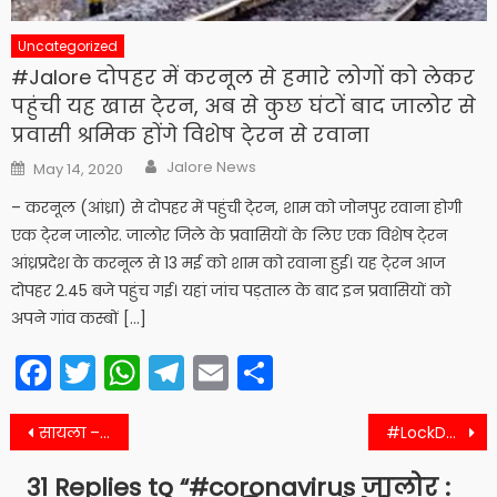
Uncategorized
#Jalore दोपहर में करनूल से हमारे लोगों को लेकर
पहुंची यह खास टे्रन, अब से कुछ घंटों बाद जालोर से
प्रवासी श्रमिक होंगे विशेष टे्रन से रवाना
Author
Posted
Jalore News
May 14, 2020
on
– करनूल (आंध्रा) से दोपहर में पहुंची टे्रन, शाम को जोनपुर रवाना होगी
एक टे्रन जालोर. जालोर जिले के प्रवासियों के लिए एक विशेष टे्रन
आंध्रप्रदेश के करनूल से 13 मई को शाम को रवाना हुई। यह टे्रन आज
दोपहर 2.45 बजे पहुंच गई। यहां जांच पड़ताल के बाद इन प्रवासियों को
अपने गांव कस्बों […]
Facebook
Twitter
WhatsApp
Telegram
Email
Share
Post
सायला – देश मे लॉकडाउन के बावजूद भी चल रहा डामरीकरण का कार्य , प्रशासन अंजान
#LockDown : जालोर जिले में अधिक रूपए वसूलने पर यहां दुकान को किया सील
navigation
31 Replies to “
#coronavirus जालोर :