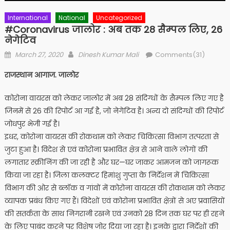
International
National
Uncategorized
#coronavirus जालोर : अब तक 28 सैम्पल लिए, 26
नेगेटिव
Posted
Author
March 27, 2020
Dinesh Kumar Mali
Comments(31)
on
राजस्थान आगाज. जालोर
कोरोना वायरस को लेकर जालोर में अब 28 संदिग्धों के सैम्पल लिए गए है
जिनमें से 26 की रिपोर्ट आ गई है, जो नेगेटिव है। अन्य दो संदिग्धों की रिपोर्ट
जोधपुर भेजी गई है।
इधर, कोरोना वायरस की रोकथाम को लेकर चिकित्सा विभाग तत्परता से
जुटा हुआ है। विदेश से एवं कोरोना प्रभावित क्षेत्र से आने वाले लोगों की
लगातार स्क्रीनिंग की जा रही है और घर—घर जाकर आमजन को जागरूक
किया जा रहा है। जिला कलक्टर हिमांशु गुप्ता के निर्देशन में चिकित्सा
विभाग की ओर से ब्लॉक व गांवों में कोरोना वायरस की रोकथाम को लेकर
व्यापक प्रबंध किए गए हैं। विदेशों एवं कोरोना प्रभावित क्षेत्रों से अए प्रवासियों
की सतर्कता के साथ निगरानी रखने एवं उनको 28 दिन तक घर पर ही रहने
के लिए पाबंद करने पर विशेष जोर दिया जा रहा है। इनके द्वारा निर्देशों की