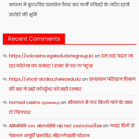
सायला में कूटरचित दस्तावेज तैयार कर फर्जी रजिस्ट्री के जरिए हड़पी
करोड़ों की भूमि
Recent Comments
https://solcasino.egalsolutionsgroup.kz
on
इस तरह बढ़ता जा
रहा कोरोना का आंकड़ा 1 हजार से पार जा पहुंचा
https://vhod-slotika.zhelezedu.kz
on
राजस्थान परिवहन विभाग
की बस ने खड़ी फॉर्च्यूनर को मारी टक्कर
nomad casino промокод
on
भीनमाल में पांच किलो गांजे के साथ
दो गिरफ्तार
ABM888 และ abm888 vip net แหล่งเล่นสล็อต
on
पन्द्रह दिनों से
पेयजल आपूर्ति प्रभावित, मौहल्लेवासी परेशान