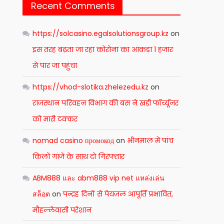
Recent Comments
https://solcasino.egalsolutionsgroup.kz
on
इस तरह बढ़ता जा रहा कोरोना का आंकड़ा 1 हजार
से पार जा पहुंचा
https://vhod-slotika.zhelezedu.kz
on
राजस्थान परिवहन विभाग की बस ने खड़ी फॉर्च्यूनर
को मारी टक्कर
nomad casino промокод
on
भीनमाल में पांच
किलो गांजे के साथ दो गिरफ्तार
ABM888 และ abm888 vip net แหล่งเล่น
สล็อต
on
पन्द्रह दिनों से पेयजल आपूर्ति प्रभावित,
मौहल्लेवासी परेशान