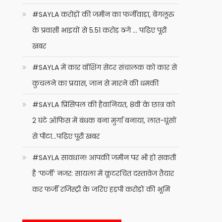
#SAYLA करोड़ों की जमीन का फर्जीवाड़ा, बेंगलूरु
के प्रवासी भाइयों से 5.51 करोड़ ठगे … पढ़िए पूरी
खबर
#SAYLA में कार वॉशिंग सेंटर संचालक को कार से
कुचलने का प्रयास, जान से मारने की धमकी
#SAYLA प्रिंसिपल की हैवानियत, 8वीं के छात्र को
2 घंटे ऑफिस में बंधक बना मुर्गा बनाया, लात-घूंसों
से पीटा…पढ़िए पूरी खबर
#SAYLA सावधान! आपकी जमीन पर भी हो सकती
है ‘फर्जी’ नजर: सायला में कूटरचित दस्तावेज तैयार
कर फर्जी रजिस्ट्री के जरिए हड़पी करोड़ों की भूमि