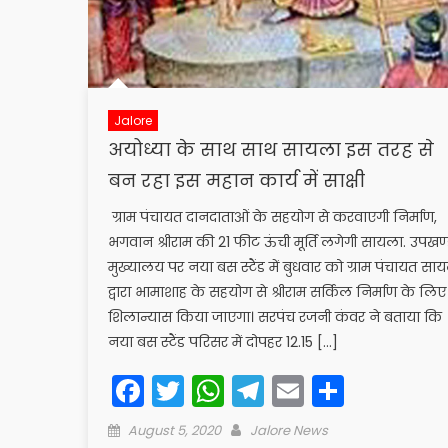
Jalore
अयोध्या के साथ साथ सायला इस तरह से
बन रहा इस महान कार्य में साक्षी
ग्राम पंचायत दानदाताओं के सहयोग से करवाएगी निर्माण,
भगवान श्रीराम की 21 फीट ऊंची मूर्ति लगेगी सायला. उपखण
मुख्यालय पर नया बस स्टैंड में बुधवार को ग्राम पंचायत सा
द्वारा भामाशाह के सहयोग से श्रीराम सर्किल निर्माण के लिए
शिलान्यास किया जाएगा। सरपंच रजनी कंवर ने बताया कि
नया बस स्टैंड परिसर में दोपहर 12.15 […]
Facebook
Twitter
WhatsApp
Telegram
Email
Share
Posted
Author
August 5, 2020
Jalore News