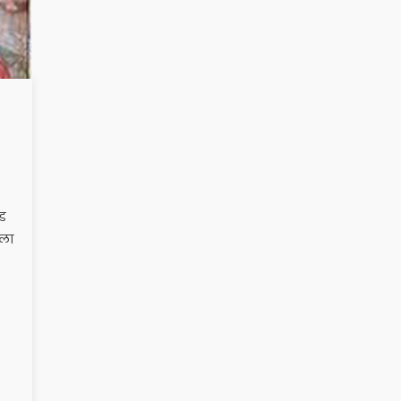
्ड
यला