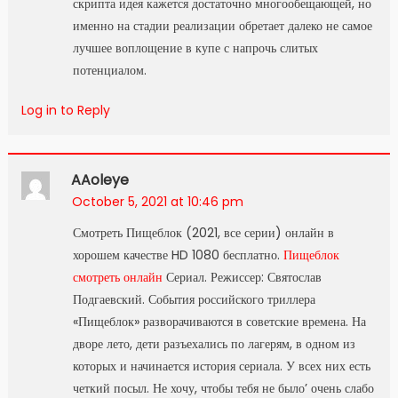
скрипта идея кажется достаточно многообещающей, но
именно на стадии реализации обретает далеко не самое
лучшее воплощение в купе с напрочь слитых
потенциалом.
Log in to Reply
AAoleye
October 5, 2021 at 10:46 pm
Смотреть Пищеблок (2021, все серии) онлайн в
хорошем качестве HD 1080 бесплатно.
Пищеблок
смотреть онлайн
Сериал. Режиссер: Святослав
Подгаевский. События российского триллера
«Пищеблок» разворачиваются в советские времена. На
дворе лето, дети разъехались по лагерям, в одном из
которых и начинается история сериала. У всех них есть
четкий посыл. Не хочу, чтобы тебя не было’ очень слабо