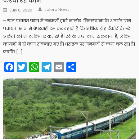
करवा रहे काम
Author
Posted
Jalore News
July 6, 2020
on
– ग्राम पंचायत पराव में मनमर्जी हावी जालोर. चितलवाना के अंतर्गत ग्राम
पंचायत परावा में बेपरवाही इस कदर हावी है कि अधिकारी हाईकोर्ट के स्टे
आदेशों को भी दरकिनार कर रहे हैं। स्टे के तहत काम रुकवाना है, लेकिन
कागजों में ही काम रुकवाए गए हैं। धरातल पर मनमर्जी से काम चल रहा है।
जबकि […]
Facebook
Twitter
WhatsApp
Telegram
Email
Share