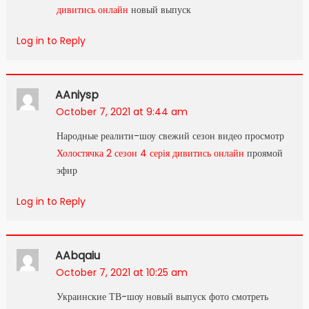
дивитись онлайн
новый выпуск
Log in to Reply
AAniysp
October 7, 2021 at 9:44 am
Народные реалити-шоу свежий сезон видео просмотр
Холостячка 2 сезон 4 серія дивитись онлайн
проямой
эфир
Log in to Reply
AAbqaiu
October 7, 2021 at 10:25 am
Украинские ТВ-шоу новый выпуск фото смотреть