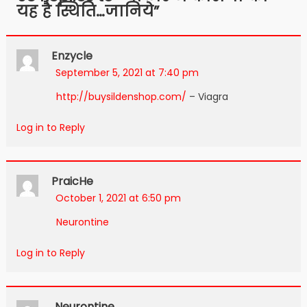
यह है स्थिति…जानिये
”
Enzycle
September 5, 2021 at 7:40 pm
http://buysildenshop.com/
– Viagra
Log in to Reply
PraicHe
October 1, 2021 at 6:50 pm
Neurontine
Log in to Reply
Neurontine