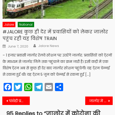
Jalore
National
#JALORE कुछ ही देर में प्रवासियों को लेकर जालोर
पहुंच रही यह विशेष TRAIN
Author
Posted
Jalore News
June 7, 2020
on
– 1 हजार प्रवासी जालोर रेलवे स्टेशन पर उतरेंगे जालोर. प्रवासियों को टे्रनों
के माध्यम से जालोर जिले तक पहुंचाने का क्रम जारी है। इसी कड़ी में एक
विशेष टे्रन अब से कुछ ही देर बाद जालोर स्टेशन पहुंचेगी। यह टे्रन चेन्नई
से रवाना हुई थी। यह टे्रन 5 जून को चेन्नई से रवाना हुई […]
Facebook
Twitter
WhatsApp
Telegram
Email
Share
Post
पांथेड़ी प्रकरण को लेकर पुलिस ने जारी की ये एडवाइजरी
जालोर में यहां तक पहुंच गया कोरोना का मीटर, जानिये
navigation
95 Replies to “
जालोर में कोरोना की