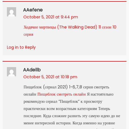
AAefene
October 5, 2021 at 9:44 pm
Ходячие мертвецы (The Walking Dead) 11 сезон 10
серия
Log in to Reply
AAdellb
October 5, 2021 at 10:18 pm
Пищеблок (сериал 2021) 1-6,7,8 серия смотреть
онлайн
Пищеблок смотреть онлайн
Я настоятельно
рекомендую сериал “Пищеблок” к просмотру
практически всем возрастным категориям Теперь
последнее. Куда сложнее развить эту самую идею до не
менее интересной истории. Когда именно на уровне