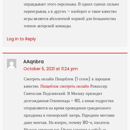
оправдывает этого персонажа. В одних сценах сильно
переигрывая, а в других – наоборот и такое качество
игры является абсолютной нормой для большинства
членов актерской команды.
Log in to Reply
AAqnbra
October 5, 2021 at 11:24 pm
Смотреть онлайн Пищеблок (1 сезон) в хорошем
качестве.
Пищеблок смотреть онлайн
Режиссер:
Святослав Подгаевский. В Москву приходит
долгожданная Олимпиада – 80, а юные подростки
отправляются на время проведения грандиозного
праздника в пионерский лагерь. Пародиен местами
даже монтаж. На вопрос, почему 80-е, писатель
Иванов отвечает так (будто говорит о себе): —