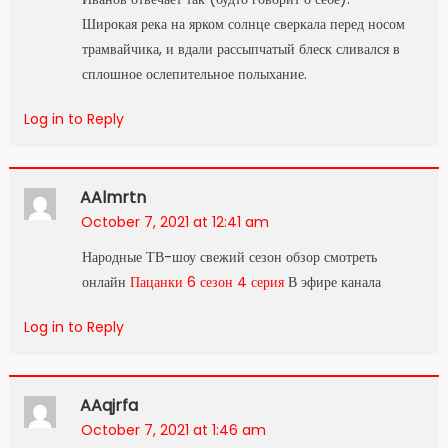
Широкая река на ярком солнце сверкала перед носом
трамвайчика, и вдали рассыпчатый блеск сливался в
сплошное ослепительное полыхание.
Log in to Reply
AAlmrtn
October 7, 2021 at 12:41 am
Народные ТВ-шоу свежий сезон обзор смотреть
онлайн
Пацанки 6 сезон 4 серия
В эфире канала
Log in to Reply
AAqjrfa
October 7, 2021 at 1:46 am