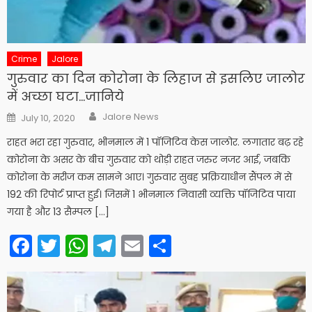
Crime
Jalore
गुरुवार का दिन कोरोना के लिहाज से इसलिए जालोर
में अच्छा घटा…जानिये
Author
Posted
Jalore News
July 10, 2020
on
राहत भरा रहा गुरुवार, भीनमाल में 1 पॉजिटिव केस जालोर. लगातार बढ़ रहे
कोरोना के असर के बीच गुरुवार को थोड़ी राहत जरुर नजर आई, जबकि
कोरोना के मरीज कम सामने आए। गुरुवार सुबह प्रक्रियाधीन सैंपल में से
192 की रिपोर्ट प्राप्त हुई। जिसमें 1 भीनमाल निवासी व्यक्ति पॉजिटिव पाया
गया है और 13 सैम्पल […]
Facebook
Twitter
WhatsApp
Telegram
Email
Share