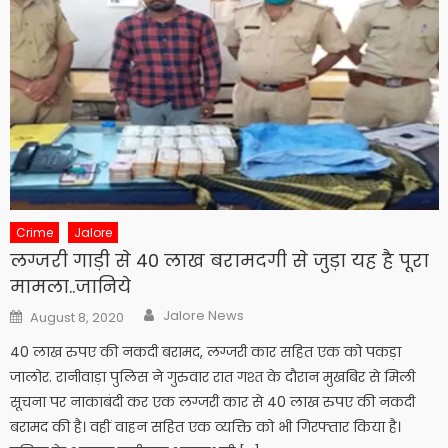
Crime
Jalore
लग्जरी गाड़ी से 40 लाख बरामदगी से जुड़ा यह है पूरा
मामला..जानिये
Author
Posted
Jalore News
August 8, 2020
on
40 लाख रुपए की नकदी बरामद, लग्जरी कार सहित एक को पकड़ा
जालोर. रानीवाड़ा पुलिस ने गुरुवार रात गश्त के दौरान मुखबिर से मिली
सूचना पर नाकाबंदी कर एक लग्जरी कार से 40 लाख रुपए की नकदी
बरामद की है। वहीं वाहन सहित एक व्यक्ति को भी गिरफ्तार किया है।