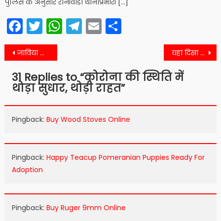
पुलिस के अनुसार रानीवाड़ा थानाप्रभारी […]
Facebook
Twitter
WhatsApp
Telegram
Email
Share
Post
जाविया खोड़ेश्वर महादेव में छाई ऐसी रंगत
यहां दिखा लंबा अजगर और ग्रामीणों ने किया यह
navigation
31 Replies to “
कोरोना की स्थिति में
थोड़ा सुधार, थोड़ी राहत
”
Pingback:
Buy Wood Stoves Online
Pingback:
Happy Teacup Pomeranian Puppies Ready For
Adoption
Pingback:
Buy Ruger 9mm Online