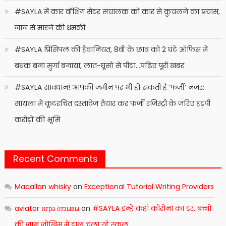
#SAYLA में कार वॉशिंग सेंटर संचालक को कार से कुचलने का प्रयास,
जान से मारने की धमकी
#SAYLA प्रिंसिपल की हैवानियत, 8वीं के छात्र को 2 घंटे ऑफिस में
बंधक बना मुर्गा बनाया, लात-घूंसों से पीटा…पढ़िए पूरी खबर
#SAYLA सावधान! आपकी जमीन पर भी हो सकती है ‘फर्जी’ नजर:
सायला में कूटरचित दस्तावेज तैयार कर फर्जी रजिस्ट्री के जरिए हड़पी
करोड़ों की भूमि
Recent Comments
Macallan whisky
on
Exceptional Tutorial Writing Providers
aviator игра отзывы
on
#SAYLA इन्हें कहां कोरोना का डर, बच्चों
की जान जोखिम में डाल चला रहे स्कूल