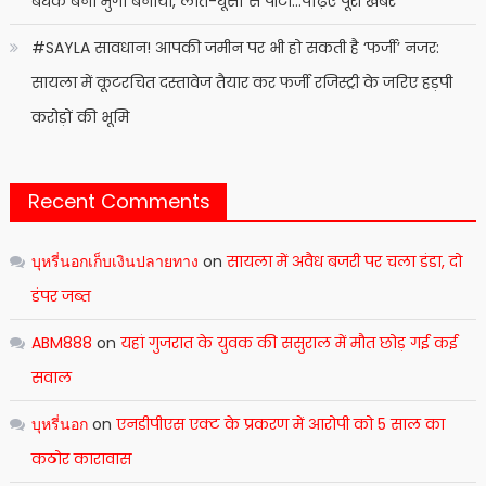
बंधक बना मुर्गा बनाया, लात-घूंसों से पीटा…पढ़िए पूरी खबर
#SAYLA सावधान! आपकी जमीन पर भी हो सकती है ‘फर्जी’ नजर:
सायला में कूटरचित दस्तावेज तैयार कर फर्जी रजिस्ट्री के जरिए हड़पी
करोड़ों की भूमि
Recent Comments
บุหรี่นอกเก็บเงินปลายทาง
on
सायला में अवैध बजरी पर चला डंडा, दो
डंपर जब्त
ABM888
on
यहां गुजरात के युवक की ससुराल में मौत छोड़ गई कई
सवाल
บุหรี่นอก
on
एनडीपीएस एक्ट के प्रकरण में आरोपी को 5 साल का
कठोर कारावास