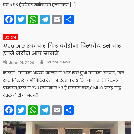
को 5.93 हैक्टेयर जमीन का हस्तांतरण […]
Facebook
Twitter
WhatsApp
Telegram
Email
Share
Jalore
#Jalore एक बार फिर कोरोना विस्फोट, इस बार
इतने मरीज आए सामने
Author
Posted
Jalore News
June 21, 2020
on
जालोर- कोरोना अपडेट, जालोर में आज फिर हुआ कोरोना विस्पोट, एक
साथ निकले 7 पॉजिटिव केस, 4 रेवतड़ा व 3 विराना गांव से निकले
पोजेटिव,जिले में 223 कोरोना व 53 है एक्टिव केस,CMHO गजेंद्र सिंह
देवल ने दी जानकारी।
Facebook
Twitter
WhatsApp
Telegram
Email
Share