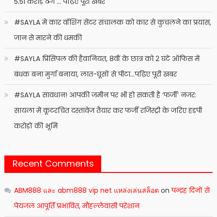
5.51 करोड़ ठगे … पढ़िए पूरी खबर
#SAYLA में कार वॉशिंग सेंटर संचालक को कार से कुचलने का प्रयास,
जान से मारने की धमकी
#SAYLA प्रिंसिपल की हैवानियत, 8वीं के छात्र को 2 घंटे ऑफिस में
बंधक बना मुर्गा बनाया, लात-घूंसों से पीटा…पढ़िए पूरी खबर
#SAYLA सावधान! आपकी जमीन पर भी हो सकती है ‘फर्जी’ नजर:
सायला में कूटरचित दस्तावेज तैयार कर फर्जी रजिस्ट्री के जरिए हड़पी
करोड़ों की भूमि
Recent Comments
ABM888 และ abm888 vip net แหล่งเล่นสล็อต
on
पन्द्रह दिनों से
पेयजल आपूर्ति प्रभावित, मौहल्लेवासी परेशान