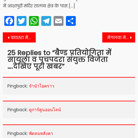
में आशापुरी मंदिर तालाब क्षेत्र के पास […]
Facebook
Twitter
WhatsApp
Telegram
Email
Share
Post
बावतरा में कैवायामाता मंदिर का वार्षिक महोत्सव 24 से, तो क्रिकेट प्रतियोगिता का शुभारंभ 17 मार्च से …सहित सायला क्षेत्र की आज की विशेष खबरे
मेंगलवा में छःरिपालक यात्रा संघ आयोजित कर लौटने पर हुआ भव्य स्वागत …देखिए पूरी खबर
navigation
25 Replies to “
बैण्ड प्रतियोगिता में
सायला व पचपदरा संयुक्त विजेता
….देखिए पूरी खबर
”
Pingback:
จำนำไอคราว
Pingback:
ดูการ์ตูนออนไลน์
Pingback:
พัดลมหลังคา