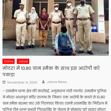
Crime
Jalore
मोदरा में 10.80 ग्राम स्मैक के साथ इस आरोपी को
पकड़ा
Author
Posted
Jalore News
November 4, 2020
on
– रामसीन थाना क्षेत्र की कार्रवाई, अनुसंधान जारी जालोर. रामसीन पुलिस
ने मोदरा आशापुरा मंदिर तालाब के निकट एक आरोपी के कब्जे से 10.80
ग्राम स्मैक बरामद कर उसे गिरफ्तार किया। एसपी श्यामसिंह के निर्देशन में
पुलिस टीम थाना प्रभारी गिरधरसिंह के नेतृत्व में सोमवार को सरहद मोदरा