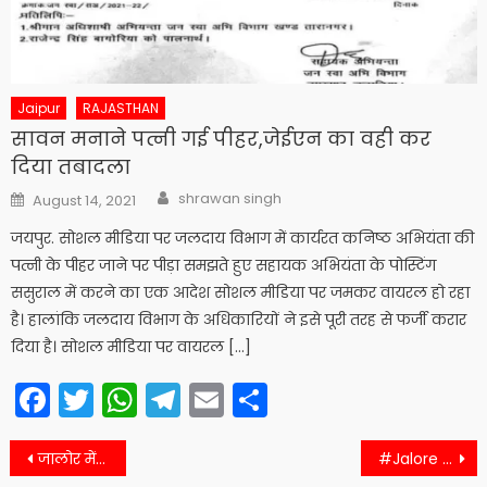
Jaipur
RAJASTHAN
सावन मनाने पत्नी गई पीहर,जेईएन का वही कर
दिया तबादला
Author
Posted
shrawan singh
August 14, 2021
on
जयपुर. सोशल मीडिया पर जलदाय विभाग में कार्यरत कनिष्ठ अभियंता की
पत्नी के पीहर जाने पर पीड़ा समझते हुए सहायक अभियंता के पोस्टिंग
ससुराल में करने का एक आदेश सोशल मीडिया पर जमकर वायरल हो रहा
है। हालांकि जलदाय विभाग के अधिकारियों ने इसे पूरी तरह से फर्जी करार
दिया है। सोशल मीडिया पर वायरल […]
Facebook
Twitter
WhatsApp
Telegram
Email
Share
Post
जालोर में कोरोना को लेकर अब ये हैं हालात…जानिये
#Jalore जालौर में हुई अच्छी खासी बारिश, लेकिन ये आंकड़े देख जरूर चौक जाएंगे आप