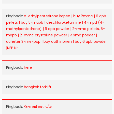
Pingback:
n-ethylpentedrone kopen | buy 2mmc | 6 apb
pellets | buy 5-mapb | deschloroketamine | 4-mpd (4-
methylpentedrone) | 6 apb powder | 2-mmc pellets, 5-
mapb | 2-mmc crystalline powder | 4bmc poeder |
acheter 3-me-pcp | buy cathinonen | buy 6 apb powder
|NEP N-
Pingback:
here
Pingback:
bangkok forklift
Pingback:
รับขายฝากคอนโด