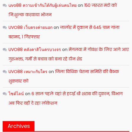
uvo88 ความเข้ากันได้กับผู้เล่นคนไทย
on
150 जरूरत मंदो को
नि:शुल्क करवाया भोजन
UVO88 เว็บตรงค่ายนอก
on
जालोर मेंं दुकान से 645 ग्राम गांजा
बरामद, 1 गिरफ्तार
UVO88 คลังคาสิโนครบวงจร
on
मेंगलवा में गोवंश के लिए आगे आए
गुरुभक्त, गर्मी से बचाव को बना रहे टीन शेड
UVO88 เหมาะกับใคร
on
जिला विधिक चेतना समिति की बैठक
शुक्रवार को
ไซด์ไลน์
on
6 साल पहले यहां से हटाई थी शराब की दुकान, विभाग
अब फिर वहीं दे रहा लोकेशन
Archives