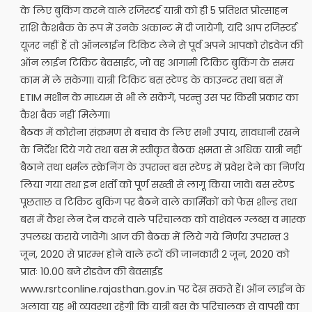
के लिए बुकिंग करने वाले रजिस्टर्ड यात्री को ही 5 प्रतिशत प्रोत्साहन
राशि कैशबैक के रूप में उनके अकान्ट में दी जायेगी, यदि आप रजिस्टर्ड
यूजर नहीं हैं तो ऑनलाईन टिकिट लेने से पूर्व अपने आपको रोडवेज की
ऑन लाईन टिकिट बेवसाईट, जो वह आगामी टिकिट बुकिंग के समय
काम में ले सकेगा। यात्री टिकिट बस स्टेण्ड के काउन्टर तथा बस में
ETIM मशीन के माध्यम से भी ले सकेगें, परन्तु उस पर किसी प्रकार का
कैश बैक नहीं मिलेगा।
बैठक में कोरोना संक्रमण से बचाव के लिए सभी उपाय, सावधानी रखने
के निर्देश दिये गये तथा बस में स्वीकृत बैठक क्षमता से अधिक यात्री नहीं
बैठाने तथा थर्मल स्क्रेनिंग के उपरान्त बस स्टेण्ड में प्रवेश देने का निर्णय
लिया गया तथा इन शर्तो को पूर्ण सख्ती से लागू किया जावे। बस स्टेण्ड
पूछताछ व टिकिट बुकिंग पर बैठने वाले कार्मिकों को फेस शील्ड तथा
बस में कैश लेन देन करने वाले परिचालक को वाशेवल ग्लब्स व मास्क
उपलब्ध कराये जावेंगें। आज की बैठक में लिये गये निर्णय उपरान्त 3
जून, 2020 से प्रारम्भ होने वाले रूटों की जानकारी 2 जून, 2020 को
प्रातः 10.00 बजे रोडवेज की बेवसाईड
www.rsrtconline.rajasthan.gov.in पर देख सकते हैं। ऑन लाईन के
अलावा यह भी व्यवस्था रहेगी कि यात्री बस के परिचालक से वापसी का