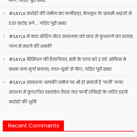
मांग…पढ़िए पूरी खबर
#SAYLA करोड़ों की जमीन का फर्जीवाड़ा, बेंगलूरु के प्रवासी भाइयों से
5.51 करोड़ ठगे … पढ़िए पूरी खबर
#SAYLA में कार वॉशिंग सेंटर संचालक को कार से कुचलने का प्रयास,
जान से मारने की धमकी
#SAYLA प्रिंसिपल की हैवानियत, 8वीं के छात्र को 2 घंटे ऑफिस में
बंधक बना मुर्गा बनाया, लात-घूंसों से पीटा…पढ़िए पूरी खबर
#SAYLA सावधान! आपकी जमीन पर भी हो सकती है ‘फर्जी’ नजर:
सायला में कूटरचित दस्तावेज तैयार कर फर्जी रजिस्ट्री के जरिए हड़पी
करोड़ों की भूमि
Recent Comments