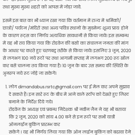
तथा मुख्य मुख्य शहरों को आपस में जोड़ा जावे.
इसमें इस बात का भी ध्यान रखा गया कि वर्तमान में राज्य में श्रमिकों/
छात्रों/ पर्यटन /मंदिरों तथा अन्य पवित्र स्थानों के मुवमेन्ट शून्य प्रायः होने
के कारण रूट्स का निर्णय अत्यधिक सावधानी से किया जावे। इस सम्बन्ध
में यह भी तय किया गया कि रोडवेज की बसों का संचालन जनता की मांग
के आधार पर करते हुए चरणबद्व तरीके से किया जावे। इसलिए 3 जून, 2020
से लगभग 100 नये रूटों पर तथा आगामी सप्ताह में लगभग 200 रूट खोल
कर बसें चालना तय किया गया है। 10 जून के बाद उस समय की स्थिति के
अुनरूप नये रूट जोडे़ जा सकेगें।
लोग dimandabus.rsrtc@gmail.com पर ई मेल कर अपने सुझाव
दे सकते हैं। इन सारे रूट के बीच में आने वाले स्टॉप को देखते हुए लिस्ट
बनाने के निर्देश दिये गये।
रोडवेज के अध्यक्ष एवं प्रबन्ध निदेशक श्री नवीन जैन ने यह भी बताया
कि 2 जून, 2020 को सांय 4.00 बजे से इन रूटों पर सभी यात्री
ऑनलाईन बुकिंग प्रारम्भ कर
सकेंगे । यह भी निर्णय लिया गया कि ऑन लाईन बुकिंग को बढावा देने