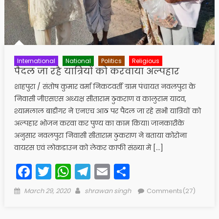
International
National
Politics
Religious
पैदल जा रहै यात्रियों को करवाया अल्पहार
शाहपुरा / संतोष कुमार वर्मा निकटवर्ती ग्राम पंचायत नवलपुरा के
निवासी जीएसएस अध्यक्ष सीताराम ठुकराण व कालुराम यादव,
श्यामलाल बाडीगर ने एनएच आठ पर पैदल जा रहे सभी यात्रियों को
अल्पहार भोजन करवा कर पुण्य का काम किया। जानकारीके
अनुसार नवलपुरा निवासी सीताराम ठुकराण ने बताया कोरोना
वायरस एवं लोकडाउन को लेकर काफी संख्या में […]
Facebook
Twitter
WhatsApp
Telegram
Email
Share
Posted
Author
March 29, 2020
shrawan singh
Comments(27)
on