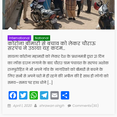
International
National
कोरोना बीमारी से बचाव को लेकर चौराऊ
सरपंच ने उठाया यह कदम…
सायला कोरोना महामारी को लेकर देश के प्रधानमंत्री द्वारा 21 दिन
का लॉक डाउन लगाने के बाद चौराउ ग्राम पंचायत के सरपंच अशोक
राजपुरोहित ने भी अपने गॉव के नागरिको को बीमारी से बचने के
लिए सभी से अपने घरो मे ही रहने की अपील की है साथ ही लोगो को
समय—समय पर हाथ धोने […]
Facebook
Twitter
WhatsApp
Telegram
Email
Share
Posted
Author
April 1, 2020
shrawan singh
Comments(30)
on