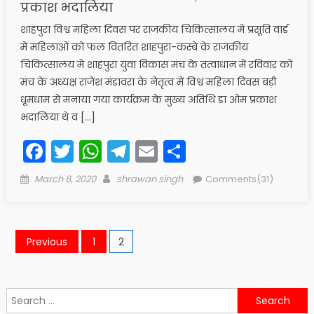
प्रकाश भदालिया
शाहपुरा विश्व महिला दिवस पर राजकीय चिकित्सालय में प्रसूति वार्ड
में महिलाओं को फल वितरित शाहपुरा-कस्बे के राजकीय
चिकित्सालय मे शाहपुरा युवा विकास मंच के तत्वाधान में रविवार को
मंच के अध्यक्ष राजेश मंडावरा के नेतृत्व में विश्व महिला दिवस बड़ी
धूमधाम से मनाया गया कार्यक्रम के मुख्य अतिथि डा ओम प्रकाश
भदालिया थे व […]
Facebook
Twitter
WhatsApp
Telegram
Email
Share
Posted
Author
March 8, 2020
shrawan singh
Comments(31)
on
Posts
Previous
1
2
navigation
Search
for: