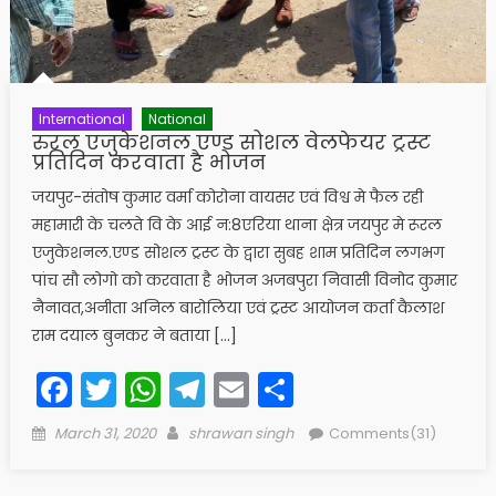
International
National
रुरल एजुकेशनल एण्ड सोशल वेलफेयर ट्रस्ट
प्रतिदिन करवाता है भोजन
जयपुर-संतोष कुमार वर्मा कोरोना वायसर एवं विश्व मे फैल रही
महामारी के चलते वि के आई न:8एरिया थाना क्षेत्र जयपुर मे रूरल
एजुकेशनल.एण्ड सोशल ट्रस्ट के द्वारा सुबह शाम प्रतिदिन लगभग
पांच सौ लोगो को करवाता है भोजन अजबपुरा निवासी विनोद कुमार
नैनावत,अनीता अनिल बारोलिया एवं ट्रस्ट आयोजन कर्ता कैलाश
राम दयाल बुनकर ने बताया […]
Facebook
Twitter
WhatsApp
Telegram
Email
Share
Posted
Author
March 31, 2020
shrawan singh
Comments(31)
on