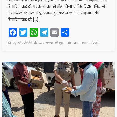
रिपोटिंग कर रहे पत्रकारों का भी बीमा होना चाहिए।बिदारा निवासी
सामाजिक कार्यकर्ता पूरणमल बुनकर ने कोरोना महामारी की
रिपोटिंग कर रहे […]
Facebook
Twitter
WhatsApp
Telegram
Email
Share
Posted
Author
April 1, 2020
shrawan singh
Comments(23)
on