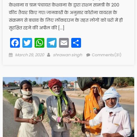
केशवना व ग्राम पंचायत केशवना के द्वारा राशन सामग्री के 200
कीट तैयार किए गए। जानकारी के अनुसार कोरोना वायरस के
संक्रमण से बचाव के लिए लॉकडाउन के तहत लोगों को घरों में ही
सुरक्षित रहने की अपील की […]
Facebook
Twitter
WhatsApp
Telegram
Email
Share
Posted
Author
March 29, 2020
shrawan singh
Comments(31)
on