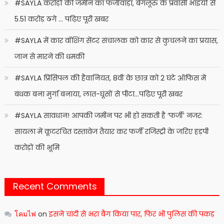
#SAYLA करोड़ों की जमीन का फर्जीवाड़ा, बेंगलूरु के प्रवासी भाइयों से
5.51 करोड़ ठगे … पढ़िए पूरी खबर
#SAYLA में कार वॉशिंग सेंटर संचालक को कार से कुचलने का प्रयास,
जान से मारने की धमकी
#SAYLA प्रिंसिपल की हैवानियत, 8वीं के छात्र को 2 घंटे ऑफिस में
बंधक बना मुर्गा बनाया, लात-घूंसों से पीटा…पढ़िए पूरी खबर
#SAYLA सावधान! आपकी जमीन पर भी हो सकती है ‘फर्जी’ नजर:
सायला में कूटरचित दस्तावेज तैयार कर फर्जी रजिस्ट्री के जरिए हड़पी
करोड़ों की भूमि
Recent Comments
โคมไฟ
on
इसने चांदी से भरा बैग किया पार, फिर भी पुलिस की पकड़