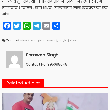
के अध्यक्ष सुजाराम , सचिव मीठाराम सायला , ओटवाला सरपंच दीपाराम ,
मोहनलाल आलासन , चेतन धांधल , मंगलाराम ने जिला कलेक्टर को चेक
सौपा।
Facebook
Twitter
WhatsApp
Telegram
Email
Share
Tagged
check
,
meghwal samaj
,
sayla jalore
Shrawan Singh
Contact No: 9950980481
Related Articles