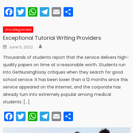
Facebook
Twitter
WhatsApp
Telegram
Email
Share
Uncategorized
Exceptional Tutorial Writing Providers
Author
Posted
June 5, 2022
on
Thousands of students report that the service delivers high-
quality papers on time at a reasonable worth. Students run
into GetNursingEssay critiques when they search for good
school service. It has been lower than a 12 months since this
service appeared on the Internet, and the corporate has
already turn into extremely popular among medical
students. […]
Facebook
Twitter
WhatsApp
Telegram
Email
Share