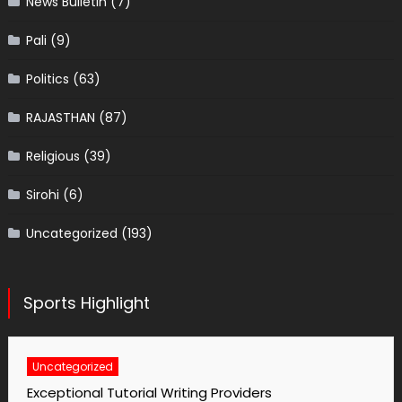
News Bulletin
(7)
Pali
(9)
Politics
(63)
RAJASTHAN
(87)
Religious
(39)
Sirohi
(6)
Uncategorized
(193)
Sports Highlight
Uncategorized
No1 Essay Writing Service Grabmyessay Com