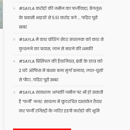
#SAYLA करोड़ों की जमीन का फर्जीवाड़ा, बेंगलूरु
के प्रवासी भाइयों से 5.51 करोड़ ठगे … पढ़िए पूरी
खबर
#SAYLA में कार वॉशिंग सेंटर संचालक को कार से
कुचलने का प्रयास, जान से मारने की धमकी
#SAYLA प्रिंसिपल की हैवानियत, 8वीं के छात्र को
2 घंटे ऑफिस में बंधक बना मुर्गा बनाया, लात-घूंसों
से पीटा…पढ़िए पूरी खबर
#SAYLA सावधान! आपकी जमीन पर भी हो सकती
है ‘फर्जी’ नजर: सायला में कूटरचित दस्तावेज तैयार
कर फर्जी रजिस्ट्री के जरिए हड़पी करोड़ों की भूमि