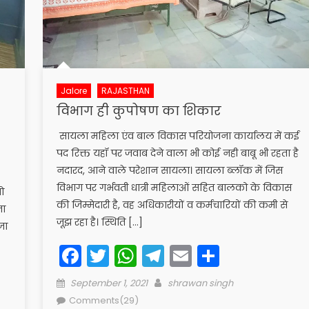
Jalore
RAJASTHAN
विभाग ही कुपोषण का शिकार
सायला महिला एंव बाल विकास परियोजना कार्यालय में कई
पद रिक्त यहॉ पर जवाब देने वाला भी कोई नही बाबू भी रहता है
नदारद, आने वाले परेशान सायला। सायला ब्लॉक में जिस
विभाग पर गर्भवती धात्री महिलाओं सहित बालको के विकास
ो
की जिम्मेदारी है, वह अधिकारीयों व कर्मचारियों की कमी से
ना
जूझ रहा है। स्थिति […]
जा
Facebook
Twitter
WhatsApp
Telegram
Email
Share
Posted
Author
September 1, 2021
shrawan singh
on
Comments(29)