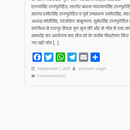
छगनसिह राजपुरोहित, जालोर प्रधान नारायणसिंह राजपुरोहि
सरपंच हमीरसिंह राजपुरोहित व पूर्व उपप्रधान उम्मेदसिह, मं
अध्यक्ष मोतीसिंह, एडवोकेट बाबूलाल, सुमेरसिंह राजपुरोहित 
सानिध्य मे रायगुर फ्रैंडस ग्रुप नून की और से गॉव मे एक साद
समारोह का आयोजन कर तीन सो के करीब पौधरोपण किए
गए वही गॉव […]
Facebook
Twitter
WhatsApp
Telegram
Email
Share
Posted
Author
September 1, 2021
shrawan singh
on
Comments(30)