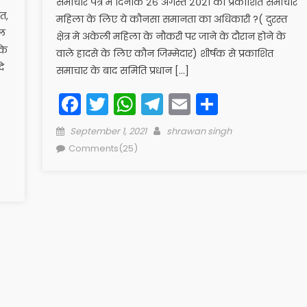
समाचार पत्र मे दिनांक २६ अगस्त २०२१ को प्रकाशित समाचार
त,
महिला के लिए ये कौनसा समानता का अधिकारी ?( दुरस्त
डल
क्षेत्र मे अकेली महिला के नौकरी पर जाने के दौरान होने के
के
वाले हादसे के लिए कौन जिम्मेदार) शीर्षक से प्रकाशित
े
समाचार के बाद समिति प्रधान […]
Facebook
Twitter
WhatsApp
Telegram
Email
Share
Posted
Author
September 1, 2021
shrawan singh
on
Comments(25)