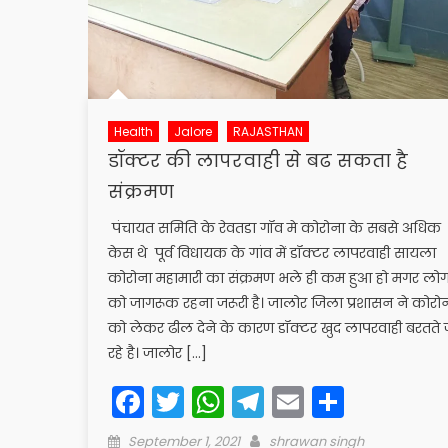
Health
Jalore
RAJASTHAN
डॉक्टर की लापरवाही से बढ सकता है
संक्रमण
पंचायत समिति के रेवतडा गॉव मे कोरोना के सबसे अधिक
केस थे पूर्व विधायक के गांव में डॉक्टर लापरवाही सायला
कोरोना महामारी का संक्रमण भले ही कम हुआ हो मगर लोग
को जागरूक रहना जरूरी है। जालोर जिला प्रशासन ने कोरो
को लेकर ढील देने के कारण डॉक्टर खुद लापरवाही बरतते 
रहे है। जालोर […]
Facebook
Twitter
WhatsApp
Telegram
Email
Share
Posted
Author
September 1, 2021
shrawan singh