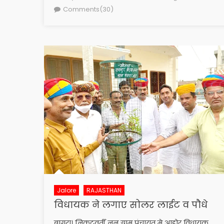
on
Comments(30)
Jalore
RAJASTHAN
विधायक ने लगाए सोलर लाईट व पौधे
बागरा। निकटवर्ती नून ग्राम पंचायत मे आहोर विधायक