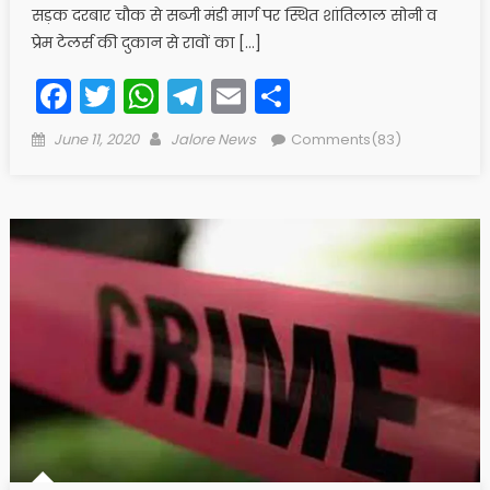
सड़क दरबार चौक से सब्जी मंडी मार्ग पर स्थित शांतिलाल सोनी व
प्रेम टेलर्स की दुकान से रावों का […]
Facebook
Twitter
WhatsApp
Telegram
Email
Share
Posted
Author
June 11, 2020
Jalore News
Comments(83)
on