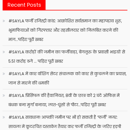
Recent Posts
#SAYLA फर्जी रजिस्ट्री कांड: आक्रोशित सर्वसमाज का महापड़ाव शुरू,
भूमाफियाओं को गिरफ्तार और तहसीलदार को निलंबित करने की
मांग…पढ़िए पूरी खबर
#SAYLA करोड़ों की जमीन का फर्जीवाड़ा, बेंगलूरु के प्रवासी भाइयों से
5.51 करोड़ ठगे … पढ़िए पूरी खबर
#SAYLA में कार वॉशिंग सेंटर संचालक को कार से कुचलने का प्रयास,
जान से मारने की धमकी
#SAYLA प्रिंसिपल की हैवानियत, 8वीं के छात्र को 2 घंटे ऑफिस में
बंधक बना मुर्गा बनाया, लात-घूंसों से पीटा…पढ़िए पूरी खबर
#SAYLA सावधान! आपकी जमीन पर भी हो सकती है ‘फर्जी’ नजर:
सायला में कूटरचित दस्तावेज तैयार कर फर्जी रजिस्ट्री के जरिए हड़पी