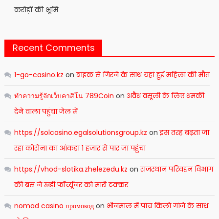
करोड़ों की भूमि
Recent Comments
1-go-casino.kz
on
बाइक से गिरने के साथ यहां हुई महिला की मौत
ทำความรู้จักเว็บคาสิโน 789Coin
on
अवैध वसूली के लिए धमकी
देने वाला पहुंचा जेल में
https://solcasino.egalsolutionsgroup.kz
on
इस तरह बढ़ता जा
रहा कोरोना का आंकड़ा 1 हजार से पार जा पहुंचा
https://vhod-slotika.zhelezedu.kz
on
राजस्थान परिवहन विभाग
की बस ने खड़ी फॉर्च्यूनर को मारी टक्कर
nomad casino промокод
on
भीनमाल में पांच किलो गांजे के साथ