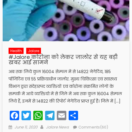
Health
Jalore
#Jalore कोरोना को लेकर जालोर से यह बड़ी
खबर आई सामने
अब तक लिये कुल 16004 सेम्पल में से 14822 नेगेटिव, 185
पॉजिटिव एवं 55 प्रक्रियाधीन जालोर. मुख्य चिकित्सा एवं स्वास्थ्य
विभाग द्वारा संदेहास्पद व्यक्तियों एवं कोरोना संक्रमित लोगों के
सम्पर्क में आये व्यक्तियो में से जिले में अब तक कुल 16004 सेम्पल
लिये हैं, इनमें से 14822 की रिपोर्ट नेगेटिव प्राप्त हुई है। जिले में […]
Facebook
Twitter
WhatsApp
Telegram
Email
Share
Posted
Author
June 11, 2020
Jalore News
Comments(60)