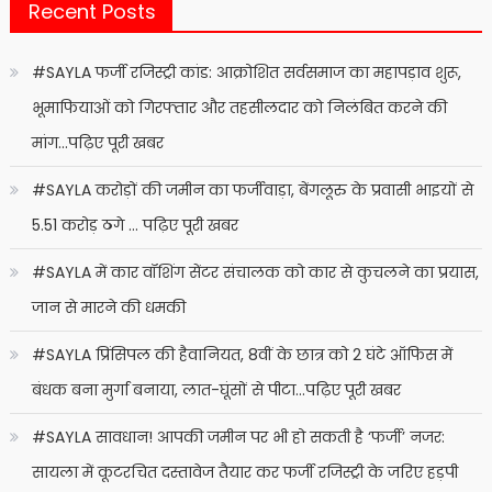
Recent Posts
#SAYLA फर्जी रजिस्ट्री कांड: आक्रोशित सर्वसमाज का महापड़ाव शुरू,
भूमाफियाओं को गिरफ्तार और तहसीलदार को निलंबित करने की
मांग…पढ़िए पूरी खबर
#SAYLA करोड़ों की जमीन का फर्जीवाड़ा, बेंगलूरु के प्रवासी भाइयों से
5.51 करोड़ ठगे … पढ़िए पूरी खबर
#SAYLA में कार वॉशिंग सेंटर संचालक को कार से कुचलने का प्रयास,
जान से मारने की धमकी
#SAYLA प्रिंसिपल की हैवानियत, 8वीं के छात्र को 2 घंटे ऑफिस में
बंधक बना मुर्गा बनाया, लात-घूंसों से पीटा…पढ़िए पूरी खबर
#SAYLA सावधान! आपकी जमीन पर भी हो सकती है ‘फर्जी’ नजर:
सायला में कूटरचित दस्तावेज तैयार कर फर्जी रजिस्ट्री के जरिए हड़पी