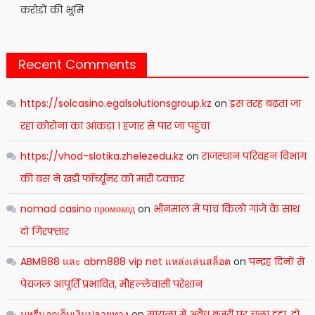
करोड़ों की भूमि
Recent Comments
https://solcasino.egalsolutionsgroup.kz
on
इस तरह बढ़ता जा
रहा कोरोना का आंकड़ा 1 हजार से पार जा पहुंचा
https://vhod-slotika.zhelezedu.kz
on
राजस्थान परिवहन विभाग
की बस ने खड़ी फॉर्च्यूनर को मारी टक्कर
nomad casino промокод
on
भीनमाल में पांच किलो गांजे के साथ
दो गिरफ्तार
ABM888 และ abm888 vip net แหล่งเล่นสล็อต
on
पन्द्रह दिनों से
पेयजल आपूर्ति प्रभावित, मौहल्लेवासी परेशान
บุหรี่นอกเก็บเงินปลายทาง
on
सायला में अवैध बजरी पर चला डंडा, दो