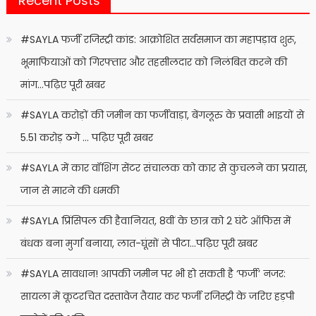
Recent Posts
#SAYLA फर्जी रजिस्ट्री कांड: आक्रोशित सर्वसमाज का महापड़ाव शुरू,
भूमाफियाओं को गिरफ्तार और तहसीलदार को निलंबित करने की
मांग…पढ़िए पूरी खबर
#SAYLA करोड़ों की जमीन का फर्जीवाड़ा, बेंगलूरु के प्रवासी भाइयों से
5.51 करोड़ ठगे … पढ़िए पूरी खबर
#SAYLA में कार वॉशिंग सेंटर संचालक को कार से कुचलने का प्रयास,
जान से मारने की धमकी
#SAYLA प्रिंसिपल की हैवानियत, 8वीं के छात्र को 2 घंटे ऑफिस में
बंधक बना मुर्गा बनाया, लात-घूंसों से पीटा…पढ़िए पूरी खबर
#SAYLA सावधान! आपकी जमीन पर भी हो सकती है ‘फर्जी’ नजर:
सायला में कूटरचित दस्तावेज तैयार कर फर्जी रजिस्ट्री के जरिए हड़पी