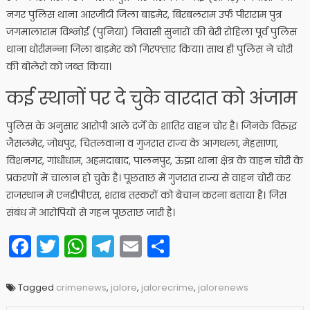
नगर पुलिस थाना आरजीटी जिला बाडमेर, बिरबलराम उर्फ पीराराम पुत्र
जगमालाराम विश्नोई (पुनिया) निवासी सुनारों की बेरी रोहिला पूर्व पुलिस
थाना धोरीमन्ना जिला बाड़मेर को गिरफ्तार किया। साथ ही पुलिस ने चोरी
की बोलेरो को जब्त किया।
कई स्थानों पर दे चुके वारदात को अंजाम
पुलिस के अनुसार आरोपी आले दर्जे के शातिर वाहन चोर है। जिनके विरुद्ध
जैसलमेर, जोधपुर, चितलवाना व गुजरात राज्य के आगथला, मेहसाणा,
विशनगर, गांधीधाम, अहमदाबाद, पालनपुर, ऊंझा थाना क्षेत्र के वाहन चोरी के
प्रकरणों में चालान हो चुके है। पूछताछ में गुजरात राज्य से वाहन चोरी कर
राजस्थान में एनडीपीएस, शराब तस्करों को बेचान करना बताया है। जिस
संबंध में आरोपियों से गहन पूछताछ जारी है।
Facebook
Twitter
WhatsApp
Telegram
Email
Share
Tagged
crimenews
,
jalore
,
jalorecrime
,
jalorenews