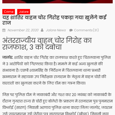
Crime
Jalore
यह शातिर वाहन चोर गिरोह पकड़ा गया खुलेंगे कई
राज
Posted
Author
November 22, 2020
Jalore News
Comments(31)
on
अंतरराज्यीय वाहन चोर गिरोह का
राजफाश, 3 को दबोचा
जालोर.
शातिर वाहन चोर गिरोह का राजफाश करते हुए चितलवाना पुलिस
ने 3 आरोपियों को गिरफ्तार किया है। मामले में कई अन्य खुलासे की
संभावना है। एसपी श्यामसिंह के निर्देशन में चितलवाना थाना प्रभारी
खम्माराम ने सहायक उप निरीक्षक राजाराम के नेतृत्व में वाहन चोरी की
वारदातों का खुलासा करने के लिए टीम का गठन किया।
जिस पर पुलिस टीम ने नाकाबंदी और गश्त कर 20 नवंबर को नाकाबंदी के
दौरान गुजरात राज्य से चोरी हुए बोलेरो के प्रकरण में रतनाराम पुत्र पुनमाराम
विश्नोई (सारण) निवासी अरणाय पुलिस थाना करड़ा जिला जालोर, जयराम
उर्फ जयरामाराम उर्फ जेरीया पुत्र नारणाराम विश्नोई (खीचड़) निवासी नया