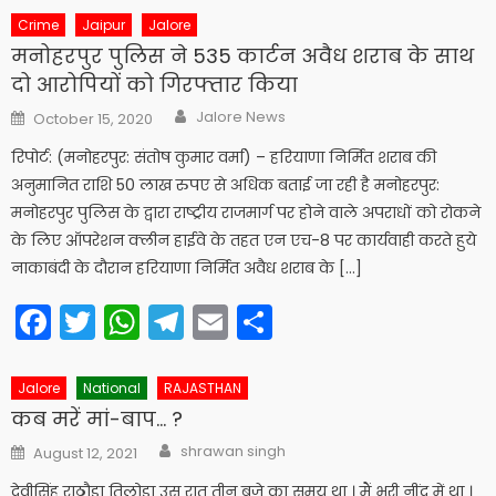
Crime
Jaipur
Jalore
मनोहरपुर पुलिस ने 535 कार्टन अवैध शराब के साथ
दो आरोपियों को गिरफ्तार किया
Author
Posted
Jalore News
October 15, 2020
on
रिपोर्ट: (मनोहरपुर: संतोष कुमार वर्मा) – हरियाणा निर्मित शराब की
अनुमानित राशि 50 लाख रुपए से अधिक बताई जा रही है मनोहरपुर:
मनोहरपुर पुलिस के द्वारा राष्ट्रीय राजमार्ग पर होने वाले अपराधों को रोकने
के लिए ऑपरेशन क्लीन हाईवे के तहत एन एच-8 पर कार्यवाही करते हुये
नाकाबंदी के दौरान हरियाणा निर्मित अवैध शराब के […]
Facebook
Twitter
WhatsApp
Telegram
Email
Share
Jalore
National
RAJASTHAN
कब मरें मां-बाप… ?
Author
Posted
shrawan singh
August 12, 2021
on
देवीसिंह राठौड़ा तिलोड़ा उस रात तीन बजे का समय था । मैं भरी नींद में था ।