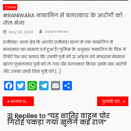
Crime
#RANIWARA नाबालिग से बलात्कार के आरोपी को
जेल भेजा
Author
Posted
Jalore News
May 26, 2020
on
रानीवाड़ा. थाना क्षेत्र के अंतर्गत रानीवाड़ा कला में एक नाबालिग से
बलात्कार का मामला दर्ज हुआ है। पुलिस के अनुसार नाबालिग के पिता ने
रिपोर्ट पेश कर बताया कि उसकी पुत्री को 21 अपे्रल को संपतराम मेघवाल
बहला फुसलाकर पुत्री को ले गया और बलात्कार किया। उसके बाद आरोपी
और उसका साथी शिवा पुत्री को […]
Facebook
Twitter
WhatsApp
Telegram
Email
Share
Post
भाजपा प्रत्याशी वीरी देवी के चुनाव प्रचार में पहुंच रहे कद्दावर, विरोधी प्रत्याशियों को दे रही कडी टक्कर
चुनावों को लेकर यह विशेष निर्देश जारी, जो साबित होंगे फायदेमंद
navigation
31 Replies to “
यह शातिर वाहन चोर
गिरोह पकड़ा गया खुलेंगे कई राज
”