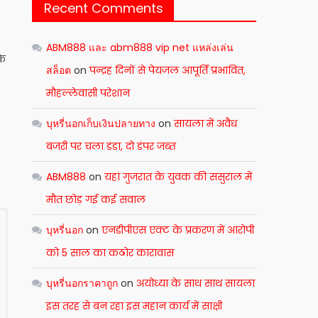
Recent Comments
ABM888 และ abm888 vip net แหล่งเล่น
के
สล็อต
on
पन्द्रह दिनों से पेयजल आपूर्ति प्रभावित,
मौहल्लेवासी परेशान
บุหรี่นอกเก็บเงินปลายทาง
on
सायला में अवैध
बजरी पर चला डंडा, दो डंपर जब्त
ABM888
on
यहां गुजरात के युवक की ससुराल में
मौत छोड़ गई कई सवाल
บุหรี่นอก
on
एनडीपीएस एक्ट के प्रकरण में आरोपी
को 5 साल का कठोर कारावास
บุหรี่นอกราคาถูก
on
अयोध्या के साथ साथ सायला
इस तरह से बन रहा इस महान कार्य में साक्षी