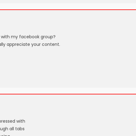
og with my facebook group?
eally appreciate your content.
pressed with
ough all tabs