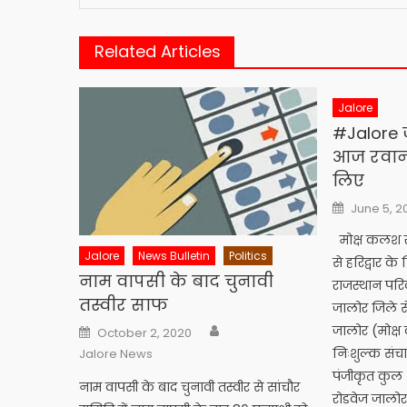
Related Articles
Jalore
#Jalore
आज रवाना 
लिए
Posted
June 5, 2
on
मोक्ष कलश स
Jalore
News Bulletin
Politics
से हरिद्वार क
नाम वापसी के बाद चुनावी
राजस्थान परि
तस्वीर साफ
जालोर जिले स
Author
Posted
जालोर (मोक्
October 2, 2020
on
निःशुल्क संच
Jalore News
पंजीकृत कुल 40
नाम वापसी के बाद चुनावी तस्वीर से सांचौर
रोडवेज जालोर