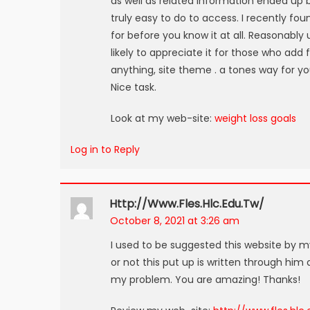
as well as related information ended up 
truly easy to do to access. I recently fo
for before you know it at all. Reasonably 
likely to appreciate it for those who add
anything, site theme . a tones way for 
Nice task.
Look at my web-site:
weight loss goals
Log in to Reply
Http://www.fles.hlc.edu.tw/
October 8, 2021 at 3:26 am
I used to be suggested this website by m
or not this put up is written through hi
my problem. You are amazing! Thanks!