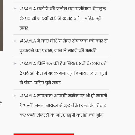
#SAYLA करोड़ों की जमीन का फर्जीवाड़ा, बेंगलूरु
के प्रवासी भाइयों से 5.51 करोड़ ठगे … पढ़िए पूरी
खबर
#SAYLA में कार वॉशिंग सेंटर संचालक को कार से
कुचलने का प्रयास, जान से मारने की धमकी
#SAYLA प्रिंसिपल की हैवानियत, 8वीं के छात्र को
2 घंटे ऑफिस में बंधक बना मुर्गा बनाया, लात-घूंसों
से पीटा…पढ़िए पूरी खबर
#SAYLA सावधान! आपकी जमीन पर भी हो सकती
ी
है ‘फर्जी’ नजर: सायला में कूटरचित दस्तावेज तैयार
कर फर्जी रजिस्ट्री के जरिए हड़पी करोड़ों की भूमि