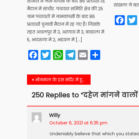
समिति में नाम वापसी के बाद 86 प्रत्याशी रहे
सांखला ने बत
मैदान में सांचौर. पंचायत समिति क्षेत्र की 25
Fa
ग्राम पंचायतों में नामवापसी के बाद 86
प्रत्याशी चुनावी मैदान में रह गए हैं। जिसके
तहत अचलपुर में 3, अरणाय में 3, बावरला में
5, भादरुणा में 2, भड़वल में […]
Facebook
Twitter
WhatsApp
Telegram
Email
Share
Post
भीनमाल के इस मंदिर में हुई चोरी…जानिये
navigation
250 Replies to “
दहेज मांगने वालो
Willy
October 6, 2021 at 6:35 pm
Undeniably believe that which you stated