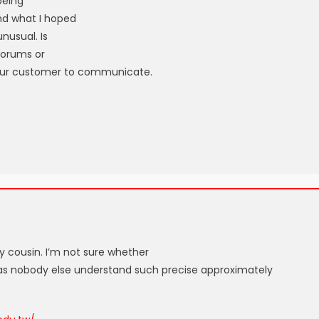
being
und what I hoped
unusual. Is
 forums or
your customer to communicate.
y cousin. I’m not sure whether
m as nobody else understand such precise approximately