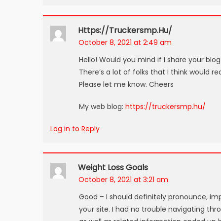
Https://truckersmp.hu/
October 8, 2021 at 2:49 am
Hello! Would you mind if I share your bl
There’s a lot of folks that I think would r
Please let me know. Cheers
My web blog:
https://truckersmp.hu/
Log in to Reply
Weight Loss Goals
October 8, 2021 at 3:21 am
Good – I should definitely pronounce, im
your site. I had no trouble navigating thr