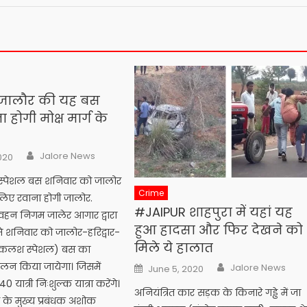
 जालौर की यह बस
होगी मोक्ष मार्ग के
Author
Jalore News
020
्पेशल बस शनिवार को जालोर
Crime
े लिए रवाना होगी जालोर.
#JAIPUR शाहपुरा में यहां यह
वहन निगम जालेर आगार द्वारा
हुआ हादसा और फिर देखने को
े शनिवार को जालोर-हरिद्वार-
मिले ये हालात
ष कलश स्पेशल) बस का
Author
Posted
ालन किया जायेगा। जिसमें
Jalore News
June 5, 2020
on
 यात्री निःशुल्क यात्रा करेंगे।
अनियंत्रित कार सड़क के किनारे गड्ढे में जा
 के मुख्य प्रबंधक अशोक