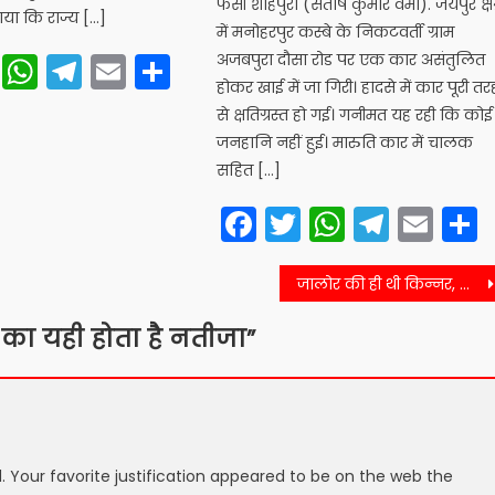
फंसी शाहपुरा (संतोष कुमार वर्मा). जयपुर क्षेत
ाया कि राज्य […]
में मनोहरपुर कस्बे के निकटवर्ती ग्राम
cebook
Twitter
WhatsApp
Telegram
Email
Share
अजबपुरा दौसा रोड पर एक कार असंतुलित
होकर खाई में जा गिरी। हादसे में कार पूरी तर
से क्षतिग्रस्त हो गई। गनीमत यह रही कि कोई
जनहानि नहीं हुई। मारुति कार में चालक
सहित […]
Facebook
Twitter
WhatsA
Teleg
Ema
जालोर की ही थी किन्नर, मौत के मामले में यह जानकारी आई सामने
ं का यही होता है नतीजा
”
. Your favorite justification appeared to be on the web the