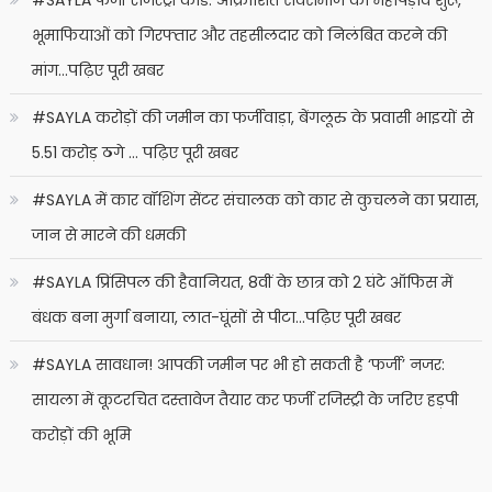
#SAYLA फर्जी रजिस्ट्री कांड: आक्रोशित सर्वसमाज का महापड़ाव शुरू,
भूमाफियाओं को गिरफ्तार और तहसीलदार को निलंबित करने की
मांग…पढ़िए पूरी खबर
#SAYLA करोड़ों की जमीन का फर्जीवाड़ा, बेंगलूरु के प्रवासी भाइयों से
5.51 करोड़ ठगे … पढ़िए पूरी खबर
#SAYLA में कार वॉशिंग सेंटर संचालक को कार से कुचलने का प्रयास,
जान से मारने की धमकी
#SAYLA प्रिंसिपल की हैवानियत, 8वीं के छात्र को 2 घंटे ऑफिस में
बंधक बना मुर्गा बनाया, लात-घूंसों से पीटा…पढ़िए पूरी खबर
#SAYLA सावधान! आपकी जमीन पर भी हो सकती है ‘फर्जी’ नजर:
सायला में कूटरचित दस्तावेज तैयार कर फर्जी रजिस्ट्री के जरिए हड़पी
करोड़ों की भूमि