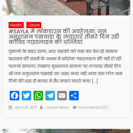
Health
Jalore
#SAYLA मे लॉकडाउन की अवहेलना: जन
अनुशासन पखवाड़ा के लगातार तीसरे दिन उडी
कोविड गाइडलाइन की धज्जियां
दुकानों के बाहर ताला, अंदर ग्राहकों को जमा कर बेच रहे सामान
प्रशासन की सख्ती के अभाव में कोरोना गाइडलाइन की नही हो रही
पालना सायला। उपखण्ड मुख्यालय सायला पर लगातार तीसरे दिन
भी जन अनुशासन पखवाडे का असर नजर नही आया तथा लोग आम
दिनों की तरह ही बाजार मे सैर सपाटा करते नजर […]
Facebook
Twitter
WhatsApp
Telegram
Email
Share
Posted
Author
April 21, 2021
Jalore News
Comments(26)
on