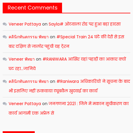
Recent Comments
Veneer Pattaya
on
Sayla# ओटवाला रोड पर हुआ बड़ा हादसा
คลินิกทันตกรรม พัทยา
on
#Special Train 24 घंटे की देरी से इस
बार दक्षिण से जालोर पहुंची यह टे्रन
Veneer พัทยา
on
#RANIWARA आखिर यहां पहाड़ी का आकार क्यों
घट रहा…जानिये
คลินิกทันตกรรม พัทยา
on
#Raniwara अधिकारियों ने सूचना के बाद
भी इसलिए नहीं रुकवाया ट्यूबवैल खुदवाई का कार्य
Veneer Pattaya
on
जनगणना 2021 : जिले में मकान सूचीकरण का
कार्य आगामी एक अप्रेल से