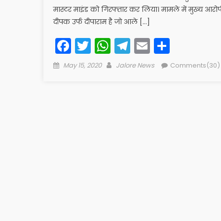
मास्टर माइंड को गिरफ्तार कर लिया। मामले में मुख्य आरोप
दीपक उर्फ दीपाराम है जो आले […]
Facebook
Twitter
WhatsApp
Telegram
Email
Share
Posted
Author
May 15, 2020
Jalore News
Comments(30)
on