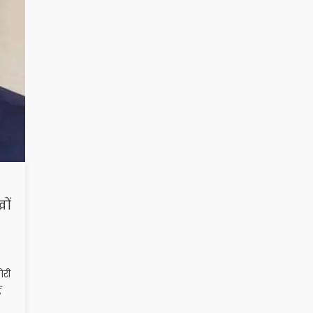
ों
ोरी
ई