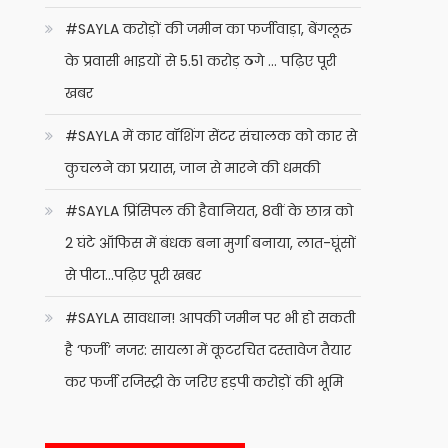
#SAYLA करोड़ों की जमीन का फर्जीवाड़ा, बेंगलूरु
के प्रवासी भाइयों से 5.51 करोड़ ठगे … पढ़िए पूरी
खबर
#SAYLA में कार वॉशिंग सेंटर संचालक को कार से
कुचलने का प्रयास, जान से मारने की धमकी
#SAYLA प्रिंसिपल की हैवानियत, 8वीं के छात्र को
2 घंटे ऑफिस में बंधक बना मुर्गा बनाया, लात-घूंसों
से पीटा…पढ़िए पूरी खबर
#SAYLA सावधान! आपकी जमीन पर भी हो सकती
है ‘फर्जी’ नजर: सायला में कूटरचित दस्तावेज तैयार
कर फर्जी रजिस्ट्री के जरिए हड़पी करोड़ों की भूमि