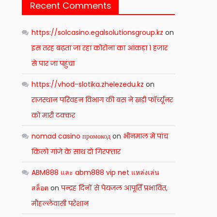
Recent Comments
https://solcasino.egalsolutionsgroup.kz
on
इस तरह बढ़ता जा रहा कोरोना का आंकड़ा 1 हजार
से पार जा पहुंचा
https://vhod-slotika.zhelezedu.kz
on
राजस्थान परिवहन विभाग की बस ने खड़ी फॉर्च्यूनर
को मारी टक्कर
nomad casino промокод
on
भीनमाल में पांच
किलो गांजे के साथ दो गिरफ्तार
ABM888 และ abm888 vip net แหล่งเล่น
สล็อต
on
पन्द्रह दिनों से पेयजल आपूर्ति प्रभावित,
मौहल्लेवासी परेशान