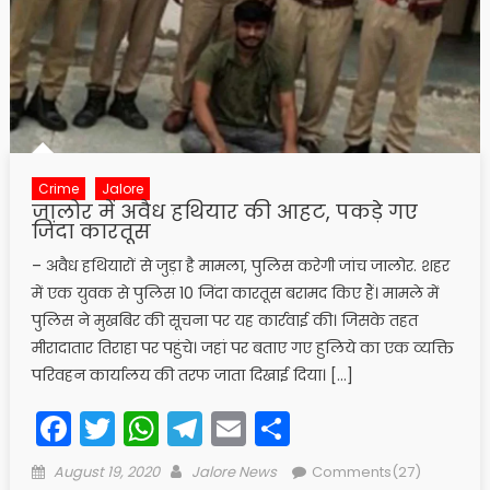
Crime
Jalore
जालोर में अवैध हथियार की आहट, पकड़े गए
जिंदा कारतूस
– अवैध हथियारों से जुड़ा है मामला, पुलिस करेगी जांच जालोर. शहर
में एक युवक से पुलिस 10 जिंदा कारतूस बरामद किए हैं। मामले में
पुलिस ने मुखबिर की सूचना पर यह कार्रवाई की। जिसके तहत
मीरादातार तिराहा पर पहुंचे। जहां पर बताए गए हुलिये का एक व्यक्ति
परिवहन कार्यालय की तरफ जाता दिखाई दिया। […]
Facebook
Twitter
WhatsApp
Telegram
Email
Share
Posted
Author
August 19, 2020
Jalore News
Comments(27)