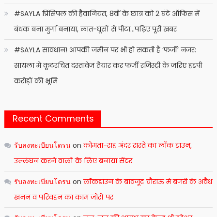
#SAYLA प्रिंसिपल की हैवानियत, 8वीं के छात्र को 2 घंटे ऑफिस में
बंधक बना मुर्गा बनाया, लात-घूंसों से पीटा…पढ़िए पूरी खबर
#SAYLA सावधान! आपकी जमीन पर भी हो सकती है ‘फर्जी’ नजर:
सायला में कूटरचित दस्तावेज तैयार कर फर्जी रजिस्ट्री के जरिए हड़पी
करोड़ों की भूमि
Recent Comments
รับลงทะเบียนโดรน
on
कोमता-राह अंदर रास्ते का लाँक डाउन,
उल्लंघन करने वालों के लिए बनाया सेंटर
รับลงทะเบียนโดรน
on
लॉकडाउन के बावजूद चौराऊ मे बजरी के अवैध
खनन व परिवहन का काम जोरों पर