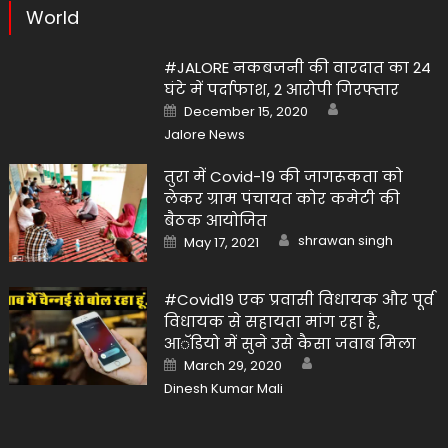
World
#JALORE नकबजनी की वारदात का 24
घंटे में पर्दाफाश, 2 आरोपी गिरफ्तार
Author
Posted
December 15, 2020
on
Jalore News
तुरा में Covid-19 की जागरूकता को
लेकर ग्राम पंचायत कोर कमेटी की
बैठक आयोजित
Author
Posted
shrawan singh
May 17, 2021
on
#Covid19 एक प्रवासी विधायक और पूर्व
विधायक से सहायता मांग रहा है,
आॅडियो में सुने उसे कैसा जवाब मिला
Author
Posted
March 29, 2020
on
Dinesh Kumar Mali