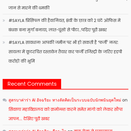
जान से मारने की धमकी
#SAYLA प्रिंसिपल की हैवानियत, 8वीं के छात्र को 2 घंटे ऑफिस में
बंधक बना मुर्गा बनाया, लात-घूंसों से पीटा…पढ़िए पूरी खबर
#SAYLA सावधान! आपकी जमीन पर भी हो सकती है ‘फर्जी’ नजर:
सायला में कूटरचित दस्तावेज तैयार कर फर्जी रजिस्ट्री के जरिए हड़पी
करोड़ों की भूमि
Recent Comments
สูตรบาค่าร่า AI อัจฉริยะ ทางลัดคิดเป็นระบบฉบับนักพนันยุคใหม่
on
सिवाणा महाविद्यालय को क्रमोन्न्त करने समेत मांगो को लेकर सौंपा
ज्ञापन…. देखिए पूरी खबर