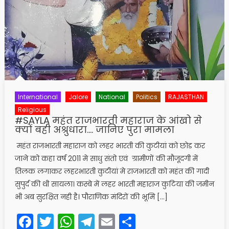
International
Jalore
National
Politics
RAJASTHAN
Religious
#SAYLA महंत राजभारती महाराज के आंखो से
क्यों बही अश्रुधारा…. जानिए पुरा मामला
महंत राजभारती महाराज को लहर भारती की कुटीयां को छोड कर
जाने को कहा वर्ष 2011 मे साधु संतो एवं ग्रामीणों की मौजूदगी में
तिलक लगाकर लहरभारती कुटीयां मे राजभारती को महंत की गादी
सुपुर्द की थी सायला। कस्बे में लहर भारती महाराज कुटिया की जमीन
भी अब सुरक्षित नही है। पौराणिक मंदिरों की भूमि […]
Facebook
Twitter
WhatsApp
Telegram
Email
Share