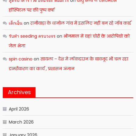
สูตรบาค่าร่า AI อัจฉริยะ คืออะไร
on
वायु सेना ने एसएमएस
हॉस्पिटल पर की पुष्प वर्षा
เด็กเอ็น
on
रानीवाड़ा के धानोल गांव में इसलिए नहीं बन रहे जॉब कार्ड
รับทำ seeding ครบวงจร
on
भीनमाल में यहां चोरी के आरोपियों को
जेल भेजा
spin casino
on
सायला – देश मे लॉकडाउन के बावजूद भी चल रहा
डामरीकरण का कार्य , प्रशासन अंजान
Archives
April 2026
March 2026
January 2026