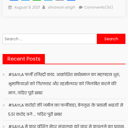
Posted
Author
August 9, 2021
shrawan singh
Comments(30)
on
Search
for:
Recent Posts
#SAYLA फर्जी रजिस्ट्री कांड: आक्रोशित सर्वसमाज का महापड़ाव शुरू,
भूमाफियाओं को गिरफ्तार और तहसीलदार को निलंबित करने की
मांग…पढ़िए पूरी खबर
#SAYLA करोड़ों की जमीन का फर्जीवाड़ा, बेंगलूरु के प्रवासी भाइयों से
5.51 करोड़ ठगे … पढ़िए पूरी खबर
#SAYLA में कार वॉशिंग सेंटर संचालक को कार से कुचलने का प्रयास,