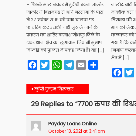
– पिछले साल नवंबर में हुई थी घटना जालोर.
जालोर. बांडी
जालोर में बिशनगढ़ से आगे नरसाणा के पास
नजदीक बसी आ
से 27 नवंबर 2019 को कार चालक पर
सिणधरा की अ
फायरिंग कर उसकी गाड़ी लूट ले जाने के
मांग को लेकर 
प्रकरण का शातिर बदमाश जोधपुर जिले के
कलक्टर को ज्ञ
झंवर थाना क्षेत्र का लूणावास निवासी सुभाष
गया है कि करीब
विश्नोई को पुलिस ने पकड़ लिया है। यह […]
निर्माण करवा
क्षेत्र में […]
Facebook
Twitter
WhatsApp
Telegram
Email
Share
Fa
Post
लुटेरी दुल्हन गिरफ्तार
navigation
29 Replies to “
7700 रुपए की रिश्
Payday Loans Online
October 13, 2021 at 3:41 am