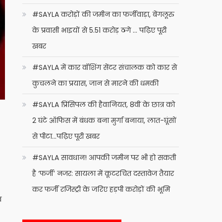
#SAYLA करोड़ों की जमीन का फर्जीवाड़ा, बेंगलूरु
के प्रवासी भाइयों से 5.51 करोड़ ठगे … पढ़िए पूरी
खबर
#SAYLA में कार वॉशिंग सेंटर संचालक को कार से
कुचलने का प्रयास, जान से मारने की धमकी
#SAYLA प्रिंसिपल की हैवानियत, 8वीं के छात्र को
2 घंटे ऑफिस में बंधक बना मुर्गा बनाया, लात-घूंसों
से पीटा…पढ़िए पूरी खबर
#SAYLA सावधान! आपकी जमीन पर भी हो सकती
है ‘फर्जी’ नजर: सायला में कूटरचित दस्तावेज तैयार
कर फर्जी रजिस्ट्री के जरिए हड़पी करोड़ों की भूमि
व