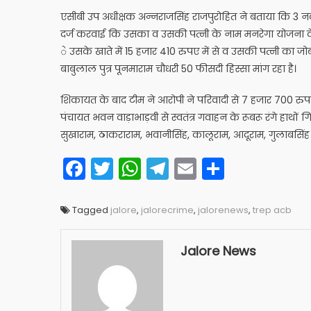
एसीबी उप अधीक्षक अन्नराजसिंह राजपुरोहित ने बताया कि 3 नवम
दर्ज करवाई कि उसका व उसकी पत्नी के नाम मनरेगा योजना के तह
े उसके खाते में 15 हजार 410 रुपए में से व उसकी पत्नी का ज
बाबुलाल पुत्र पूनमाराम चौधरी 50 फीसदी हिस्सा मांग रहा है।
शिकायत के बाद टीम ने आरोपी ने परिवादी से 7 हजार 700 रुप
पंचायत भवन वाड़ाभाड़वी से स्वतंत्र गवाहन के रूबरू रंगे हाथो
सुखाराम, ठाकराराम, भवानीसिंह, कालूराम, आदूराम, गुलाबसिं
Facebook
Twitter
WhatsApp
Telegram
Email
Share
Tagged
jalore
,
jalorecrime
,
jalorenews
,
trep acb
Jalore News