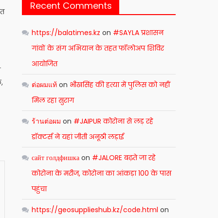
Recent Comments
यत
https://balatimes.kz
on
#SAYLA प्रशासन
गांवों के संग अभियान के तहत फॉलोअप शिविर
आयोजित
म
,
ต่อผมแท้
on
भीखसिंह की हत्या में पुलिस को नहीं
मिल रहा सुराग
ร้านต่อผม
on
#JAIPUR कोरोना से लड़ रहे
डॉक्टर्स ने यहां जीती अनूठी लड़ाई
сайт голдфишка
on
#JALORE बढ़ते जा रहे
कोरोना के मरीज, कोरोना का आंकड़ा 100 के पास
पहुंचा
https://geosupplieshub.kz/code.html
on