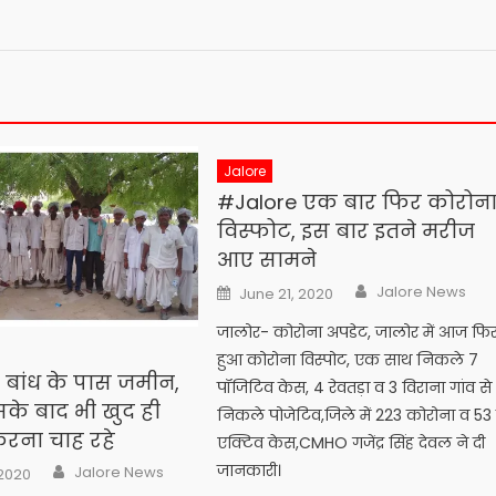
Jalore
#Jalore एक बार फिर कोरोन
विस्फोट, इस बार इतने मरीज
आए सामने
Author
Posted
Jalore News
June 21, 2020
on
जालोर- कोरोना अपडेट, जालोर में आज फि
हुआ कोरोना विस्पोट, एक साथ निकले 7
 बांध के पास जमीन,
पॉजिटिव केस, 4 रेवतड़ा व 3 विराना गांव से
के बाद भी खुद ही
निकले पोजेटिव,जिले में 223 कोरोना व 53 
रना चाह रहे
एक्टिव केस,CMHO गजेंद्र सिंह देवल ने दी
Author
जानकारी।
Jalore News
 2020